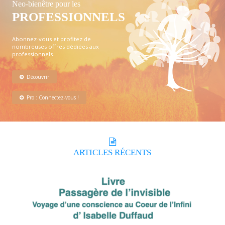
Neo-bienêtre pour les
PROFESSIONNELS
Abonnez-vous et profitez de
nombreuses offres dédiées aux
professionnels.
Découvrir
Pro : Connectez-vous !
ARTICLES
RÉCENTS