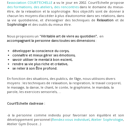
l
’association COURT’ECHELLE
a vu le jour en 2002. Court'Echelle propose
des formations,
des ateliers
,
des rencontres
dans le domaine du mieux-
être, de la relaxation et la sophrologie. Nos objectifs sont de donner à
chacun les moyens d'accéder à plus d'autonomie dans ses relations, dans
sa vie quotidienne, et d'enseigner des techniques de
Relaxation
et de
Sophrologie
et des outils du mieux être.
Nous proposons un "
Véritable art de vivre au quotidien"
, en
accompagnant la personne dans toutes ses dimensions
:
développer la conscience du corps,
connaître et mieux gérer ses émotions,
savoir utiliser le mental à bon escient,
rendre sa vie plus riche et créative,
se relier à son Être profond.
En fonction des situations, des publics, de l’âge, nous utilisons divers
moyens : les techniques de relaxation, la respiration, le travail corporel,
le massage, la danse, le chant, le conte, le graphisme, le mandala, la
parole, les exercices sensoriels, ...
Court’Echelle s’adresse :
-à la personne comme individu pour favoriser son équilibre et son
développement personnel (
Rendez-vous individuel
,
Atelier Sophrologie
,
Atelier Gym Douce...)