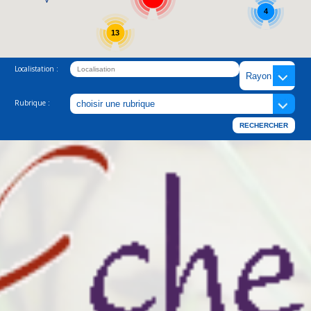
4
13
Localistation :
Rubrique :