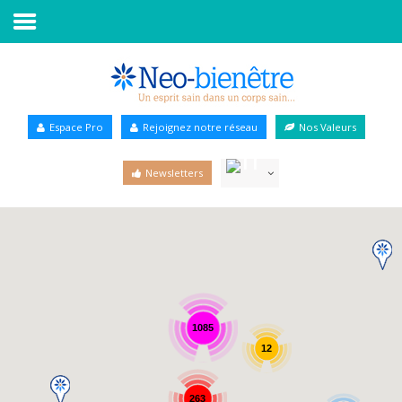
Accueil
Annuaire Bien-être
Espace Pro
Rejoignez notre réseau
Nos Valeurs
Agenda
Newsletters
Services Pro
Services particulier
Blog
1085
12
263