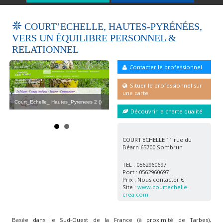
COURT’ECHELLE, HAUTES-PYRÉNÉES,
VERS UN ÉQUILIBRE PERSONNEL &
RELATIONNEL
Contacter le professionnel
Situer le professionnel sur
une carte
Court_Echelle_ Hautes_Pyrenees 2 ()
Cou
Court_Echelle_ Hautes_Pyrenees ()
Découvrir la charte qualité
COURT'ECHELLE 11 rue du
Béarn 65700 Sombrun
TEL : 0562960697
Port : 0562960697
Prix : Nous contacter €
Site :
www.courtechelle-
crea.com
Basée dans le Sud-Ouest de la France (à proximité de Tarbes),