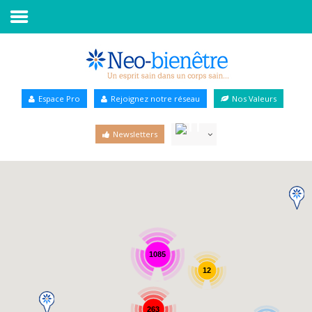
Accueil
Annuaire Bien-être
Espace Pro
Rejoignez notre réseau
Nos Valeurs
Agenda
Newsletters
Services Pro
Services particulier
Blog
1085
12
263