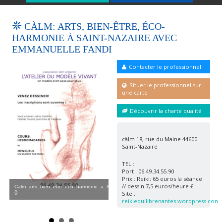
CÀLM: ARTS, BIEN-ÊTRE, ÉCO-
HARMONIE À SAINT-NAZAIRE AVEC
EMMANUELLE FANDI
Contacter le professionnel
Situer le professionnel sur
une carte
Découvrir la charte qualité
càlm 18, rue du Maine 44600
Saint-Nazaire
TEL :
Port : 06.49.34.55.90
Prix : Reiki: 65 euros la séance
// dessin 7,5 euros/heure €
Calm_arts_bien_etre_eco_harmonie_a_Saint_Nazaire_emmanuelle_fandi2
emm
()
Site :
Calm_arts_bien_etre_eco_harmonie_a_Saint_
reikiequilibrenantes.wordpress.com
()