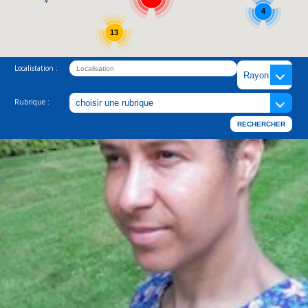
4
13
Localistation :
Rubrique :