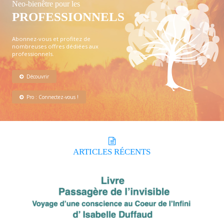
Neo-bienêtre pour les
PROFESSIONNELS
Abonnez-vous et profitez de
nombreuses offres dédiées aux
professionnels.
Découvrir
Pro : Connectez-vous !
ARTICLES
RÉCENTS