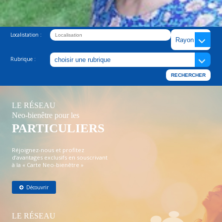
Localistation :
Rubrique :
LE RÉSEAU
Neo-bienêtre pour les
PARTICULIERS
Réjoignez-nous et profitez
d’avantages exclusifs en souscrivant
à la « Carte Neo-bienêtre »
Découvrir
LE RÉSEAU