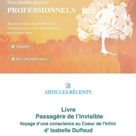
Neo-bienêtre pour les
PROFESSIONNELS
Abonnez-vous et profitez de
nombreuses offres dédiées aux
professionnels.
Découvrir
Pro : Connectez-vous !
ARTICLES
RÉCENTS