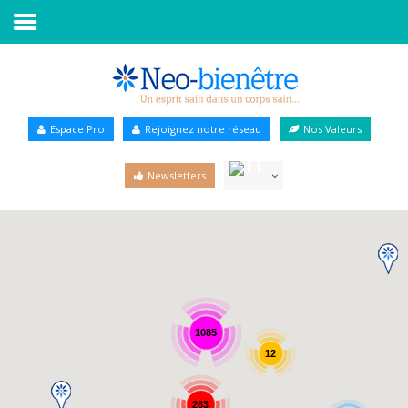
Accueil
Annuaire Bien-être
Espace Pro
Rejoignez notre réseau
Nos Valeurs
Agenda
Newsletters
Services Pro
Services particulier
Blog
1085
12
263