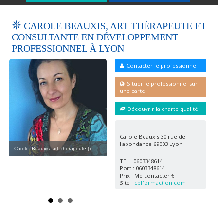
CAROLE BEAUXIS, ART THÉRAPEUTE ET
CONSULTANTE EN DÉVELOPPEMENT
PROFESSIONNEL À LYON
Contacter le professionnel
Carole_Beauxis_art_therapeute3 ()
Situer le professionnel sur
une carte
Découvrir la charte qualité
Carole Beauxis 30 rue de
l'abondance 69003 Lyon
Carole_Beauxis_art_therapeute ()
TEL : 0603348614
Port : 0603348614
Prix : Me contacter €
Car
Site :
cblformaction.com