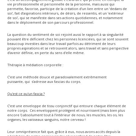
vie professionnelle et personnelle de la personne, mais aussi qui
permette, favorise, participe de la création d’un lien entre un ‘dedans de
soi’, fait d’aspirations intérieurs, de désirs, de ressentis, et un ‘extérieur
de soi’, qui se manifeste dans ses actions quotidiennes, et notamment
dans le déploiement de son parcours professionnel.
La question du sentiment de soi rejoint aussi le rapport à sa singularité
pouvant être déficient chez les personnes licenciées, qui se sont souvent
beaucoup investies dans leur travail parfois au détriment de leurs
propres aspirations et se retrouvent alors, sans travail et sans perspective
d’avenir définie, en perte du sens d'elle même.
Thérapie à médiation corporelle :
C’est une méthode douce et paradoxalement extrêmement
puissante, qui s’adresse aux fascias du corps.
Qu'est ce qu'un fascia ?
C’est une enveloppe de tissu conjonctif qui entoure chaque élément de
notre corps. Ces enveloppent protègent et nourrissent (mais bien plus
encore !) absolument tout à l’intérieur de nous, les muscles, les os, les
organes, les vaisseaux sanguins, notre cerveau !
Leur omniprésence fait que, grâce à eux, nous avons accès depuis la