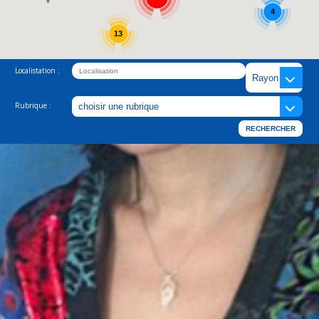
4
13
Localistation :
Rubrique :