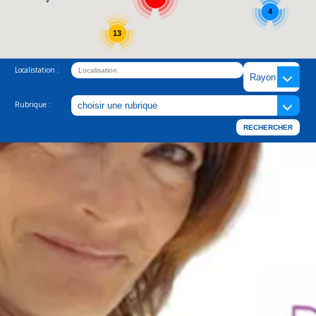
4
13
Localistation :
Rubrique :