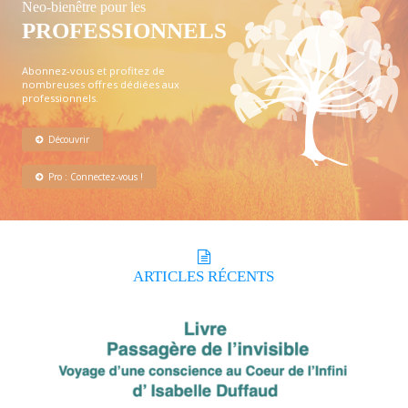
Neo-bienêtre pour les
PROFESSIONNELS
Abonnez-vous et profitez de
nombreuses offres dédiées aux
professionnels.
Découvrir
Pro : Connectez-vous !
ARTICLES
RÉCENTS