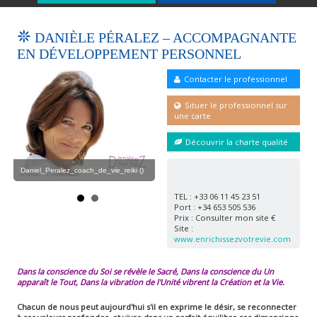
DANIÈLE PÉRALEZ – ACCOMPAGNANTE
EN DÉVELOPPEMENT PERSONNEL
Contacter le professionnel
Situer le professionnel sur
une carte
()
Daniel_Peralez_coach_de_vie_reiki2 ()
Découvrir la charte qualité
Daniel_Peralez_coach_de_vie_reiki ()
Dan
TEL : +33 06 11 45 23 51
Port : +34 653 505 536
Prix : Consulter mon site €
Site :
www.enrichissezvotrevie.com
Dans la conscience du Soi se révèle le Sacré,
Dans la conscience du Un
apparaît le Tout,
Dans la vibration de l'Unité vibrent la Création et la Vie.
Chacun de nous peut aujourd'hui s'il en exprime le désir,
se reconnecter