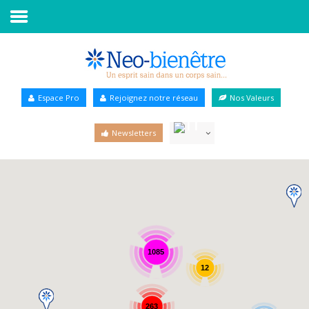
Accueil
Annuaire Bien-être
Espace Pro
Rejoignez notre réseau
Nos Valeurs
Agenda
Newsletters
Services Pro
Services particulier
Blog
1085
12
263