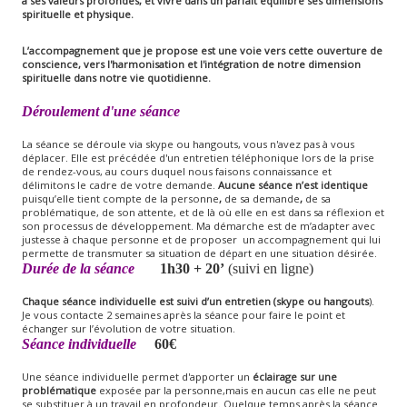
à ses valeurs profondes, et vivre dans un parfait équilibre ses dimensions
spirituelle et physique.
L’accompagnement que je propose est une voie vers cette ouverture de
conscience, vers l'harmonisation et l'intégration de notre dimension
spirituelle dans notre vie quotidienne.
Déroulement d'une séance
La séance se déroule via skype ou hangouts, vous n'avez pas à vous
déplacer. Elle est précédée d'un entretien téléphonique lors de la prise
de rendez-vous, au cours duquel nous faisons connaissance et
délimitons le cadre de votre demande.
Aucune séance n’est identique
puisqu’elle tient compte de la personne
,
de sa demande
,
de sa
problématique, de son attente, et de là où elle en est dans sa réflexion et
son processus de développement. Ma démarche est de m’adapter avec
justesse à chaque personne et de proposer un accompagnement qui lui
permette de transmuter sa situation de départ en une situation désirée.
Durée de la séance
1h30 + 20’
(suivi en ligne)
Chaque séance individuelle est suivi d’un entretien (skype ou hangouts
).
Je vous contacte 2 semaines après la séance pour faire le point et
échanger sur l’évolution de votre situation.
Séance individuelle
60€
Une séance individuelle permet d'apporter un
éclairage sur une
problématique
exposée par la personne,mais en aucun cas elle ne peut
se substituer à un travail en profondeur. Quelque temps après la séance