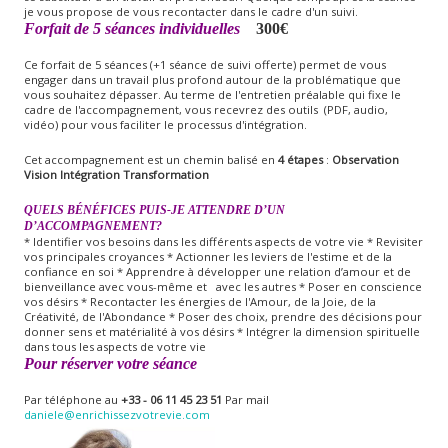
je vous propose de vous recontacter dans le cadre d'un suivi.
Forfait de 5 séances individuelles
300€
Ce forfait de 5 séances (+1 séance de suivi offerte) permet de vous
engager dans un travail plus profond autour de la problématique que
vous souhaitez dépasser. Au terme de l'entretien préalable qui fixe le
cadre de l'accompagnement, vous recevrez des outils (PDF, audio,
vidéo) pour vous faciliter le processus d'intégration.
Cet accompagnement est un chemin balisé en
4 étapes
:
Observation
Vision
Intégration
Transformation
QUELS BÉNÉFICES PUIS-JE ATTENDRE D’UN
D’ACCOMPAGNEMENT?
* Identifier vos besoins dans les différents aspects de votre vie * Revisiter
vos principales croyances * Actionner les leviers de l'estime et de la
confiance en soi * Apprendre à développer une relation d’amour et de
bienveillance avec vous-même et avec les autres * Poser en conscience
vos désirs * Recontacter les énergies de l'Amour, de la Joie, de la
Créativité, de l'Abondance * Poser des choix, prendre des décisions pour
donner sens et matérialité à vos désirs * Intégrer la dimension spirituelle
dans tous les aspects de votre vie
Pour réserver votre séance
Par téléphone au
+33 - 06 11 45 23 51
Par mail
daniele@enrichissezvotrevie.com