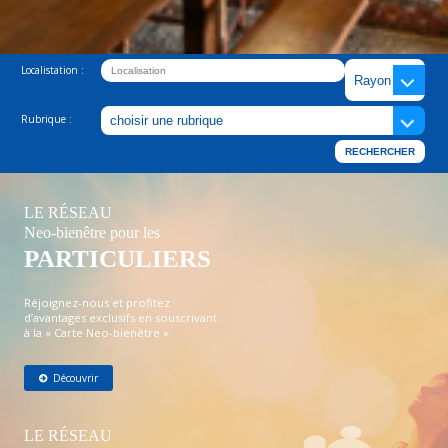
Localistation :
Rubrique :
LE RÉSEAU
Neo-bienêtre pour les
PARTICULIERS
Réjoignez-nous et profitez
d’avantages exclusifs en souscrivant
à la « Carte Neo-bienêtre »
Découvrir
LE RÉSEAU