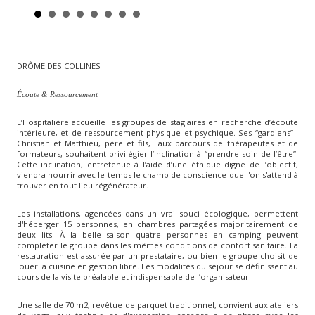
DRÔME DES COLLINES
Écoute & Ressourcement
L’Hospitalière accueille les groupes de stagiaires en recherche d’écoute
intérieure, et de ressourcement physique et psychique. Ses “gardiens” :
Christian et Matthieu, père et fils, aux parcours de thérapeutes et de
formateurs, souhaitent privilégier l’inclination à “prendre soin de l’être”.
Cette inclination, entretenue à l’aide d’une éthique digne de l’objectif,
viendra nourrir avec le temps le champ de conscience que l'on s'attend à
trouver en tout lieu régénérateur.
Les installations, agencées dans un vrai souci écologique, permettent
d'héberger 15 personnes, en chambres partagées majoritairement de
deux lits. À la belle saison quatre personnes en camping peuvent
compléter le groupe dans les mêmes conditions de confort sanitaire. La
restauration est assurée par un prestataire, ou bien le groupe choisit de
louer la cuisine en gestion libre. Les modalités du séjour se définissent au
cours de la visite préalable et indispensable de l’organisateur.
Une salle de 70 m2, revêtue de parquet traditionnel, convient aux ateliers