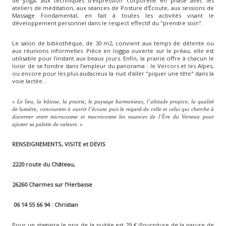
de yoga, aux techniques d'expression corporelle en phase avec les
ateliers de méditation, aux séances de Posture d'Écoute, aux sessions de
Massage Fondamental, en fait à toutes les activités visant le
développement personnel dans le respect effectif du "prendre soin".
Le salon de bibliothèque, de 30 m2, convient aux temps de détente ou
aux réunions informelles. Pièce en loggia ouverte sur le préau, elle est
utilisable pour l’instant aux beaux jours. Enfin, la prairie offre à chacun le
loisir de se fondre dans l’ampleur du panorama : le Vercors et les Alpes,
ou encore pour les plus audacieux la nuit d'aller "piquer une tête" dans la
voie lactée...
« Le lieu, la bâtisse, la prairie, le paysage harmonieux, l’altitude propice, la qualité
de lumière, concourent à ouvrir l’écoute puis le regard de celle et celui qui cherche à
discerner entre microcosme et macrocosme les nuances de l’Ère du Verseau pour
ajuster sa palette de valeurs. »
RENSEIGNEMENTS, VISITE et DEVIS
2220 route du Château,
26260 Charmes sur l’Herbasse
06 14 55 66 94 : Christian
Pour un stagiaire le prix de la nuitée est 29 € (fourniture de la parure de