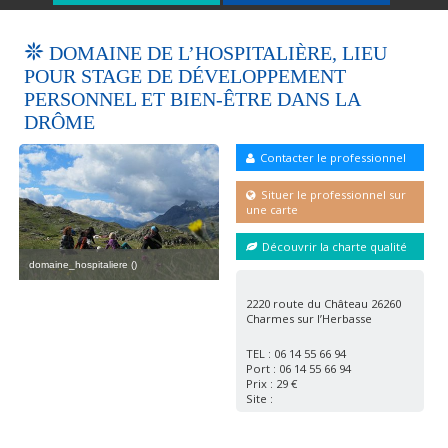
DOMAINE DE L’HOSPITALIÈRE, LIEU
POUR STAGE DE DÉVELOPPEMENT
PERSONNEL ET BIEN-ÊTRE DANS LA
DRÔME
Contacter le professionnel
Situer le professionnel sur
une carte
Découvrir la charte qualité
_hospitaliere-
git
Women outdoor taking care of lips ()
domaine_hospitaliere ()
2 ()
2220 route du Château 26260
Charmes sur l’Herbasse
TEL : 06 14 55 66 94
Port : 06 14 55 66 94
Prix : 29 €
Site :