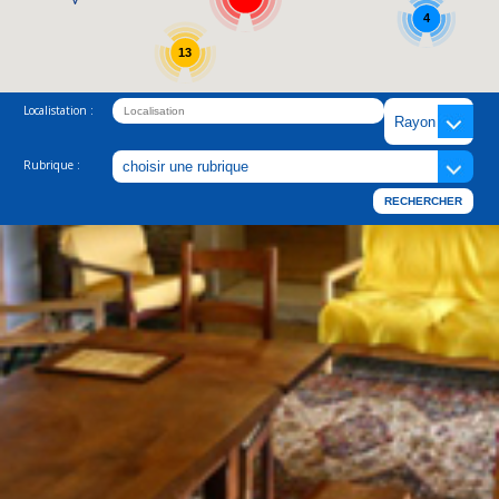
4
13
Localistation :
Rubrique :