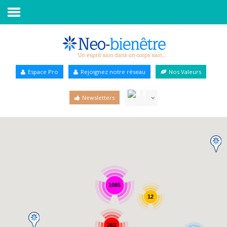
Accueil
Annuaire Bien-être
Espace Pro
Rejoignez notre réseau
Nos Valeurs
Agenda
Newsletters
Services Pro
Services particulier
Blog
1085
12
263