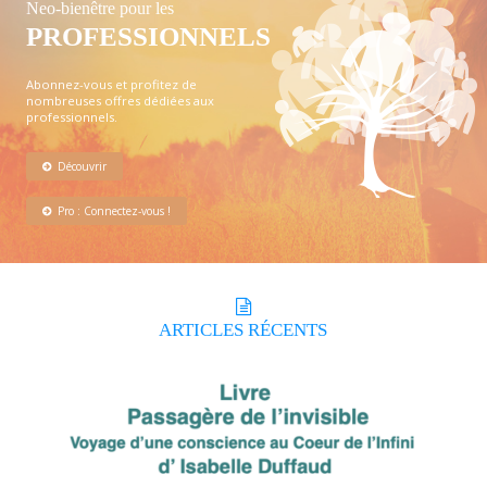
Neo-bienêtre pour les
PROFESSIONNELS
Abonnez-vous et profitez de
nombreuses offres dédiées aux
professionnels.
Découvrir
Pro : Connectez-vous !
ARTICLES
RÉCENTS