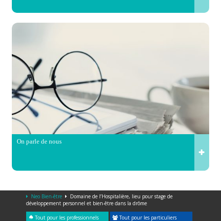
On parle de nous
Neo Bien-être
Domaine de l’Hospitalière, lieu pour stage de
développement personnel et bien-être dans la drôme
Tout pour les professionnels
Tout pour les particuliers