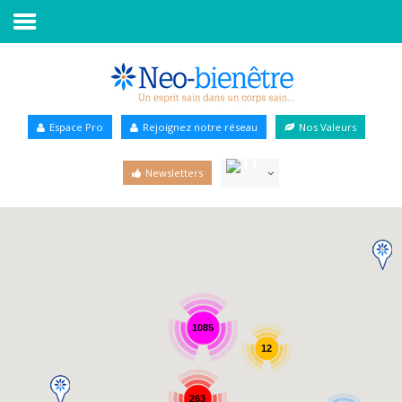
Accueil
Annuaire Bien-être
Espace Pro
Rejoignez notre réseau
Nos Valeurs
Agenda
Newsletters
Services Pro
Services particulier
Blog
1085
12
263