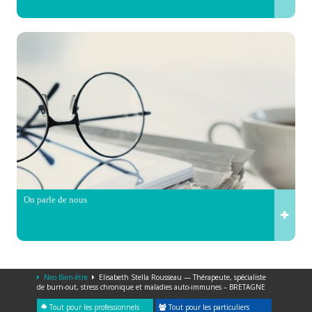
On parle de nous
Neo Bien-être
Elisabeth Stella Rousseau — Thérapeute, spécialiste
de burn-out, stress chronique et maladies auto-immunes – BRETAGNE
Tout pour les professionnels
Tout pour les particuliers