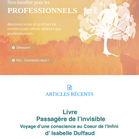
Neo-bienêtre pour les
PROFESSIONNELS
Abonnez-vous et profitez de
nombreuses offres dédiées aux
professionnels.
Découvrir
Pro : Connectez-vous !
ARTICLES
RÉCENTS