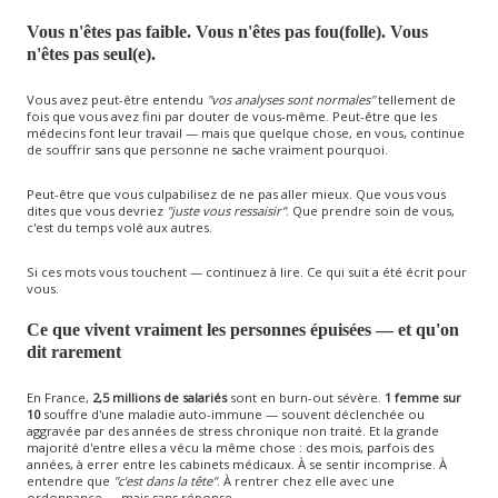
Vous n'êtes pas faible. Vous n'êtes pas fou(folle). Vous
n'êtes pas seul(e).
Vous avez peut-être entendu
"vos analyses sont normales"
tellement de
fois que vous avez fini par douter de vous-même. Peut-être que les
médecins font leur travail — mais que quelque chose, en vous, continue
de souffrir sans que personne ne sache vraiment pourquoi.
Peut-être que vous culpabilisez de ne pas aller mieux. Que vous vous
dites que vous devriez
"juste vous ressaisir"
. Que prendre soin de vous,
c'est du temps volé aux autres.
Si ces mots vous touchent — continuez à lire. Ce qui suit a été écrit pour
vous.
Ce que vivent vraiment les personnes épuisées — et qu'on
dit rarement
En France,
2,5 millions de salariés
sont en burn-out sévère.
1 femme sur
10
souffre d'une maladie auto-immune — souvent déclenchée ou
aggravée par des années de stress chronique non traité. Et la grande
majorité d'entre elles a vécu la même chose : des mois, parfois des
années, à errer entre les cabinets médicaux. À se sentir incomprise. À
entendre que
"c'est dans la tête"
. À rentrer chez elle avec une
ordonnance — mais sans réponse.