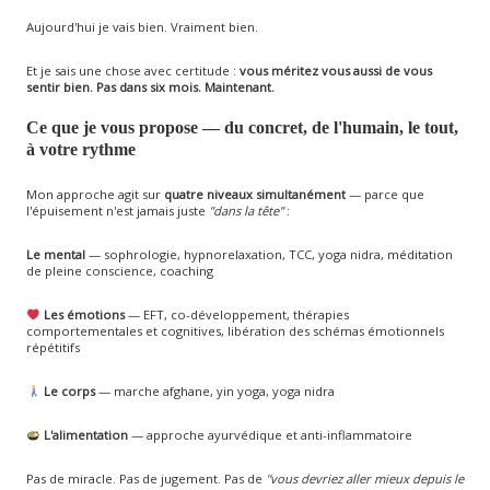
Aujourd'hui je vais bien. Vraiment bien.
Et je sais une chose avec certitude :
vous méritez vous aussi de vous
sentir bien. Pas dans six mois. Maintenant.
Ce que je vous propose — du concret, de l'humain, le tout,
à votre rythme
Mon approche agit sur
quatre niveaux simultanément
— parce que
l'épuisement n'est jamais juste
"dans la tête"
:
Le mental
— sophrologie, hypnorelaxation, TCC, yoga nidra, méditation
de pleine conscience, coaching
Les émotions
— EFT, co-développement, thérapies
comportementales et cognitives, libération des schémas émotionnels
répétitifs
Le corps
— marche afghane, yin yoga, yoga nidra
L'alimentation
— approche ayurvédique et anti-inflammatoire
Pas de miracle. Pas de jugement. Pas de
"vous devriez aller mieux depuis le