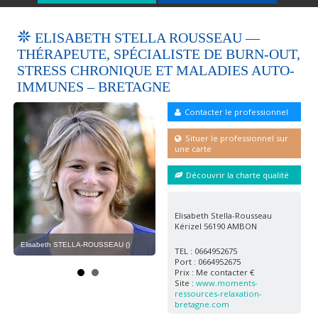
ELISABETH STELLA ROUSSEAU —
THÉRAPEUTE, SPÉCIALISTE DE BURN-OUT,
STRESS CHRONIQUE ET MALADIES AUTO-
IMMUNES – BRETAGNE
Contacter le professionnel
Situer le professionnel sur
une carte
Découvrir la charte qualité
OLYMPUS DIGITAL CAMERA ()
Elisabeth Stella-Rousseau
Kérizel 56190 AMBON
Elisabeth STELLA-ROUSSEAU ()
Eli
TEL : 0664952675
Port : 0664952675
Prix : Me contacter €
Site :
www.moments-
ressources-relaxation-
bretagne.com