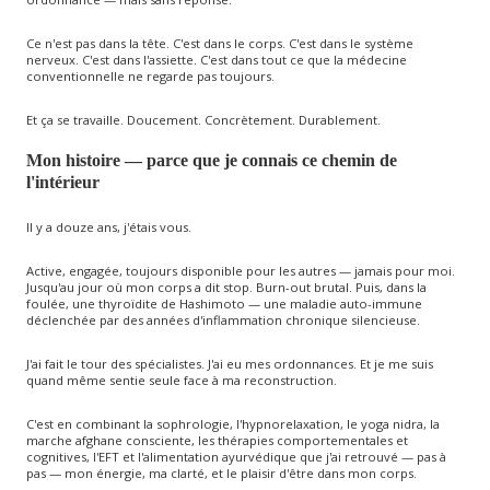
Ce n'est pas dans la tête. C'est dans le corps. C'est dans le système
nerveux. C'est dans l'assiette. C'est dans tout ce que la médecine
conventionnelle ne regarde pas toujours.
Et ça se travaille. Doucement. Concrètement. Durablement.
Mon histoire — parce que je connais ce chemin de
l'intérieur
Il y a douze ans, j'étais vous.
Active, engagée, toujours disponible pour les autres — jamais pour moi.
Jusqu'au jour où mon corps a dit stop. Burn-out brutal. Puis, dans la
foulée, une thyroïdite de Hashimoto — une maladie auto-immune
déclenchée par des années d'inflammation chronique silencieuse.
J'ai fait le tour des spécialistes. J'ai eu mes ordonnances. Et je me suis
quand même sentie seule face à ma reconstruction.
C'est en combinant la sophrologie, l'hypnorelaxation, le yoga nidra, la
marche afghane consciente, les thérapies comportementales et
cognitives, l'EFT et l'alimentation ayurvédique que j'ai retrouvé — pas à
pas — mon énergie, ma clarté, et le plaisir d'être dans mon corps.