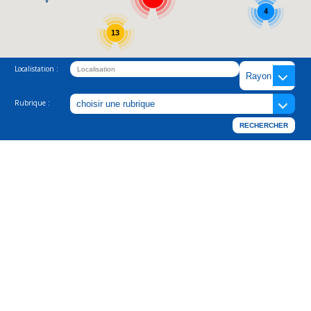
4
13
Localistation :
Rubrique :