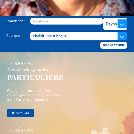
Localistation :
Rubrique :
LE RÉSEAU
Neo-bienêtre pour les
PARTICULIERS
Réjoignez-nous et profitez
d’avantages exclusifs en souscrivant
à la « Carte Neo-bienêtre »
Découvrir
LE RÉSEAU