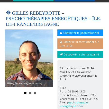
GILLES REBEYROTTE –
PSYCHOTHÉRAPIES ENERGÉTIQUES – ÎLE-
DE-FRANCE/BRETAGNE
Contacter le professionnel
Situer le professionnel sur
une carte
Découvrir la charte qualité
gilles_rebeyrotte ()
19 rue d’Armorique 56190
Muzillac et 4 Av Winston
Churchill 94220 Charenton le
Pont
Gilles_Rebeyrotte_Neorizons ()
Gil
TEL :
Port : 06 60 93 43 03
Prix : 60€ en Bretagne, 70€ a
Charenton le Pont pour 1h €
Site :
psychotherapie-
energetique.com