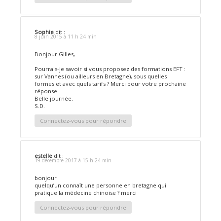
Sophie
dit :
8 juin 2015 à 11 h 24 min
Bonjour Gilles,
Pourrais-je savoir si vous proposez des formations EFT :
sur Vannes (ou ailleurs en Bretagne), sous quelles
formes et avec quels tarifs ? Merci pour votre prochaine
réponse.
Belle journée.
S.D.
Connectez-vous pour répondre
estelle
dit :
19 décembre 2017 à 15 h 24 min
bonjour
quelqu’un connaît une personne en bretagne qui
pratique la médecine chinoise ? merci
Connectez-vous pour répondre