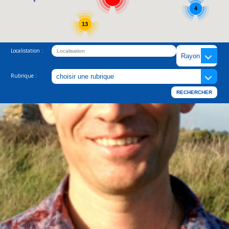
4
13
Localistation :
Rubrique :