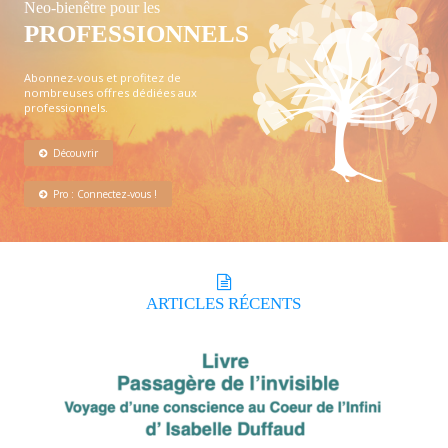
Neo-bienêtre pour les
PROFESSIONNELS
Abonnez-vous et profitez de
nombreuses offres dédiées aux
professionnels.
Découvrir
Pro : Connectez-vous !
ARTICLES
RÉCENTS