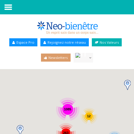
Accueil
Annuaire Bien-être
Espace Pro
Rejoignez notre réseau
Nos Valeurs
Agenda
Newsletters
Services Pro
Services particulier
Blog
1085
12
263