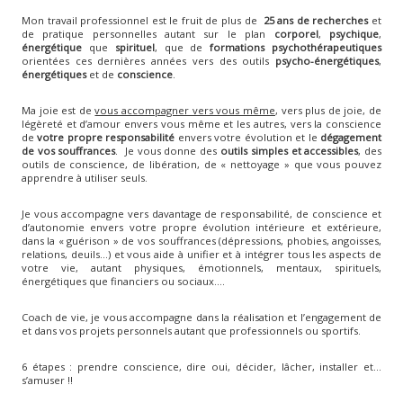
Mon travail professionnel est le fruit de plus de
25 ans de recherches
et
de pratique personnelles autant sur le plan
corporel
,
psychique
,
énergétique
que
spirituel
, que de
formations psychothérapeutiques
orientées ces dernières années vers des outils
psycho-énergétiques
,
énergétiques
et de
conscience
.
Ma joie est de
vous accompagner vers vous même
, vers plus de joie, de
légèreté et d’amour envers vous même et les autres, vers la conscience
de
votre propre responsabilité
envers votre évolution et le
dégagement
de vos souffrances
. Je vous donne des
outils simples et accessibles
, des
outils de conscience, de libération, de « nettoyage » que vous pouvez
apprendre à utiliser seuls.
Je vous accompagne vers davantage de responsabilité, de conscience et
d’autonomie envers votre propre évolution intérieure et extérieure,
dans la « guérison » de vos souffrances (dépressions, phobies, angoisses,
relations, deuils…) et vous aide à unifier et à intégrer tous les aspects de
votre vie, autant physiques, émotionnels, mentaux, spirituels,
énergétiques que financiers ou sociaux….
Coach de vie, je vous accompagne dans la réalisation et l’engagement de
et dans vos projets personnels autant que professionnels ou sportifs.
6 étapes : prendre conscience, dire oui, décider, lâcher, installer et…
s’amuser !!