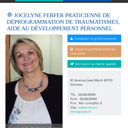
JOCELYNE FERFER PRATICIENNE DE
DÉPROGRAMMATION DE TRAUMATISMES,
AIDE AU DÉVELOPPEMENT PERSONNEL
Contacter le professionnel
Situer le professionnel sur
eprogrammation_de_
Jocelyne_Ferfer_Praticienne_de_deprogramm
traumatismes2 ()
une carte
Découvrir la charte qualité
81 Avenue Jean Macé 69150
Décines
TEL : 0624630040
Port : 0624630040
Prix : Me consulter €
Site :
www.neuro-
therapeute.fr