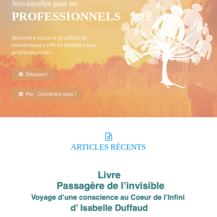
Neo-bienêtre pour les
PROFESSIONNELS
Abonnez-vous et profitez de
nombreuses offres dédiées aux
professionnels.
Découvrir
Pro : Connectez-vous !
ARTICLES
RÉCENTS