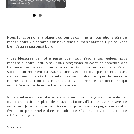
Jocelyne_Ferfer_Praticienne_de_deprogrammation_de_
Joc
traumatismes ()
trau
Nous fonctionnons la plupart du temps comme si nous étions sûrs de
mener notre vie comme bon nous semble! Mais pourtant, il y a souvent
bien d’autres patrons à bord!
• Les blessures de notre passé que nous n’avons pas réglées nous
mènent à notre insu. Ainsi, nous réagissons souvent en fonction des
traumatismes passés, comme si notre évolution émotionnelle s’était
stoppée au moment du traumatisme. Ceci explique parfois nos peurs
démesurées, nos réactions intempestives, notre manque de maturité
même parfois. Tout cela nous fait souvent prendre des décisions qui
vont à l’encontre de notre bien-être actuel.
Vous souhaitez vous libérer de vos émotions négatives présentes et
durables, mettre en place de nouvelles façons d’être, trouver le sens de
votre vie . Je vous reçois sur Décines et je vous accompagne dans votre
évolution personnelle dans le cadre de séances individuelles ou de
différents stages.
Séances