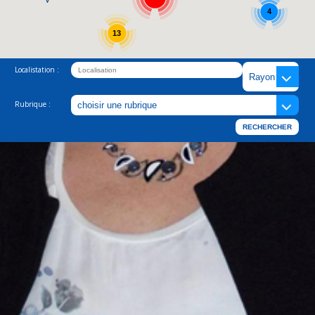
4
13
Localistation :
Rubrique :