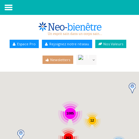
Accueil
Annuaire Bien-être
Espace Pro
Rejoignez notre réseau
Nos Valeurs
Agenda
Newsletters
Services Pro
Services particulier
Blog
1085
12
263