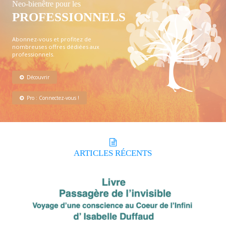
Neo-bienêtre pour les
PROFESSIONNELS
Abonnez-vous et profitez de
nombreuses offres dédiées aux
professionnels.
Découvrir
Pro : Connectez-vous !
ARTICLES
RÉCENTS