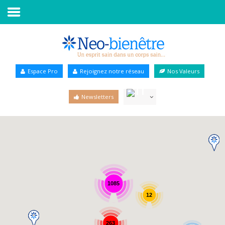
Accueil
Annuaire Bien-être
Espace Pro
Rejoignez notre réseau
Nos Valeurs
Agenda
Newsletters
Services Pro
Services particulier
Blog
1085
12
263