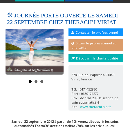
JOURNÉE PORTE OUVERTE LE SAMEDI
22 SEPTEMBRE CHEZ THERACH’I VIRIAT
Contacter le professionnel
Situer le professionnel sur
une carte
Découvrir la charte qualité
Con
Relaxation_TheraCh'i_Neorizons ()
Bien-être_TheraCh'i_Neorizons ()
378 Rue de Majornas, 01440
Viriat, France
TEL : 0474452820
Port : 0630174277
Prix : de 10 à 28 € la séance de
soin automatisé €
Site :
www.therachi-ain.fr
Samedi 22 septembre 2012 à partir de 10h venez découvrir les soins
automatisés TheraCh'i avec des tarifs à -70% sur les prix publics !