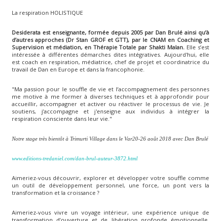
La respiration HOLISTIQUE
Desiderata est enseignante, formée depuis 2005 par Dan Brulé ainsi qu’à
d’autres approches (Dr Stan GROF et GTT), par le CNAM en Coaching et
Supervision et médiation, en Thérapie Totale par Shakti Malan.
Elle s’est
intéressée à différentes démarches dites intégratives. Aujourd'hui, elle
est coach en respiration, médiatrice, chef de projet et coordinatrice du
travail de Dan en Europe et dans la francophonie.
"Ma passion pour le souffle de vie et l’accompagnement des personnes
me motive à me former à diverses techniques et à approfondir pour
accueillir, accompagner et activer ou réactiver le processus de vie. Je
soutiens, j’accompagne et j'enseigne aux individus à intégrer la
respiration consciente dans leur vie."
Notre stage très bientôt à Trimurti Village dans le Var20-26 août 2018 avec Dan Brulé
www.editions-tredaniel.com/dan-brul-auteur-3872.html
Aimeriez-vous découvrir, explorer et développer votre souffle comme
un outil de développement personnel, une force, un pont vers la
transformation et la croissance ?
Aimeriez-vous vivre un voyage intérieur, une expérience unique de
transformation d’ouverture et de libération profonde émotionnelle,