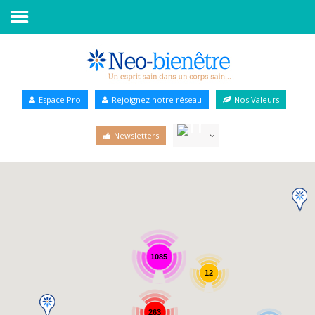
Accueil
Annuaire Bien-être
Espace Pro
Rejoignez notre réseau
Nos Valeurs
Agenda
Newsletters
Services Pro
Services particulier
Blog
1085
12
263