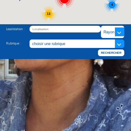
4
13
Localistation :
Rubrique :