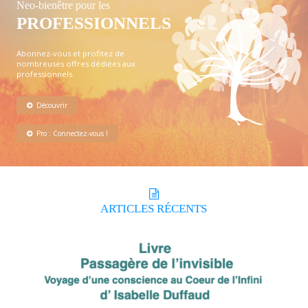
Neo-bienêtre pour les
PROFESSIONNELS
Abonnez-vous et profitez de
nombreuses offres dédiées aux
professionnels.
Découvrir
Pro : Connectez-vous !
ARTICLES
RÉCENTS