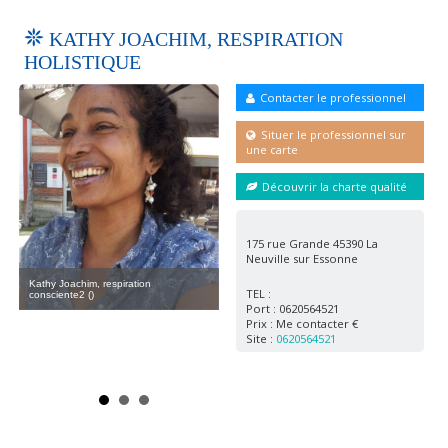
KATHY JOACHIM, RESPIRATION
HOLISTIQUE
Contacter le professionnel
Situer le professionnel sur
une carte
Découvrir la charte qualité
175 rue Grande 45390 La
Neuville sur Essonne
Kathy Joachim, respiration
consciente3 ()
Kathy Joachim, respiration
TEL :
consciente2 ()
Port : 0620564521
Prix : Me contacter €
Site :
0620564521
e
Kath
()