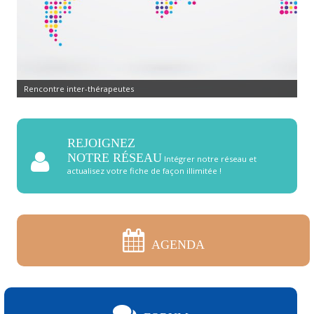
Commandez pierres et cristaux
REJOIGNEZ
NOTRE RÉSEAU
Intégrer notre réseau et
actualisez votre fiche de façon illimitée !
AGENDA