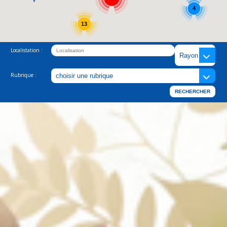
4
13
Localistation :
Rubrique :