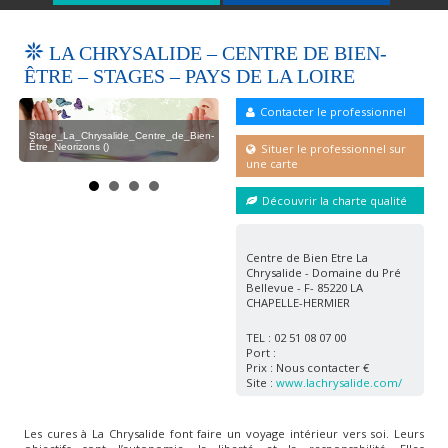
LA CHRYSALIDE – CENTRE DE BIEN-
ÊTRE – STAGES – PAYS DE LA LOIRE
Contacter le professionnel
e_Bien-
Stage_La_Chrysalide_Centre_de_Bien-
Chr
Couleurs_La_Chrysalide_Centre_de_Bien-
Être_Neorizons ()
Être
Être_Neorizons ()
Situer le professionnel sur
une carte
Découvrir la charte qualité
Centre de Bien Etre La
Chrysalide - Domaine du Pré
Bellevue - F- 85220 LA
CHAPELLE-HERMIER
TEL : 02 51 08 07 00
Port :
Prix : Nous contacter €
Site :
www.lachrysalide.com/
Les cures à La Chrysalide font faire un voyage intérieur vers soi. Leurs