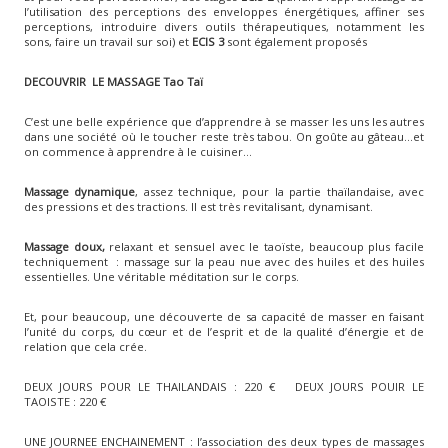
l’utilisation des perceptions des enveloppes énergétiques, affiner ses
perceptions, introduire divers outils thérapeutiques, notamment les
sons, faire un travail sur soi) et
ECIS 3
sont également proposés
DECOUVRIR LE MASSAGE Tao Taï
C’est une belle expérience que d’apprendre à se masser les uns les autres
dans une société où le toucher reste très tabou. On goûte au gâteau…et
on commence à apprendre à le cuisiner…
Massage dynamique
, assez technique, pour la partie thaïlandaise, avec
des pressions et des tractions. Il est très revitalisant, dynamisant.
Massage doux,
relaxant et sensuel avec le taoïste, beaucoup plus facile
techniquement : massage sur la peau nue avec des huiles et des huiles
essentielles. Une véritable méditation sur le corps.
Et, pour beaucoup, une découverte de sa capacité de masser en faisant
l’unité du corps, du cœur et de l’esprit et de la qualité d’énergie et de
relation que cela crée.
DEUX JOURS POUR LE THAILANDAIS : 220 € DEUX JOURS POUIR LE
TAOISTE : 220 €
UNE JOURNEE ENCHAINEMENT : l’association des deux types de massages