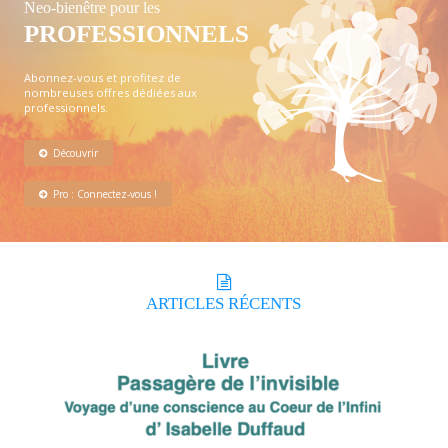
Neo-bienêtre pour les
PROFESSIONNELS
Abonnez-vous et profitez de
nombreuses offres dédiées aux
professionnels.
Découvrir
Pro : Connectez-vous !
ARTICLES
RÉCENTS