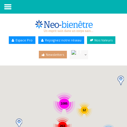
Accueil
Annuaire Bien-être
Espace Pro
Rejoignez notre réseau
Nos Valeurs
Agenda
Newsletters
Services Pro
Services particulier
Blog
1085
12
263