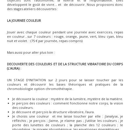
objectifs sont l’autonomie, la liberté et la responsabilité. Elles
développent le goût de vivre… et de découvrir. Nous proposons donc
des stages ateliers découvertes :
LA JOURNEE COULEUR
Jouer avec chaque couleur pendant une journée avec exercices, repas
en couleur…sur 7 couleurs : rouge, orange, jaune, vert, bleu cyan, bleu
nuit et violet. : (75 € par journée, repas compris).
Mais aussi pour aller plus loin :
DECOUVERTE DES COULEURS ET DE LA STRUCTURE VIBRATOIRE DU CORPS
(L’AURA) :
UN STAGE D’INITIATION sur 2 jours pour se laisser toucher par les
couleurs et découvrir les bases théoriques et pratiques de la
chromobiologie option chromothérapie.
Je découvre la couleur : mystère de la lumière, mystère de la matière.
Je perçois des couleurs : comment fonctionne notre corps, la vision
des couleurs.
Je découvre et perçois la structure vibratoire, l’aura.
Je choisis une couleur et me laisse toucher par elle : j’analyse, je
réfléchis ; je perçois ; j’aime, je n’aime pas ; j’utilise les couleurs ; je
porte des lunettes de couleurs ; la planche des 12 couleurs ; le
phosphène ; le mixage phosphénique, les enveloppes énergétiques.