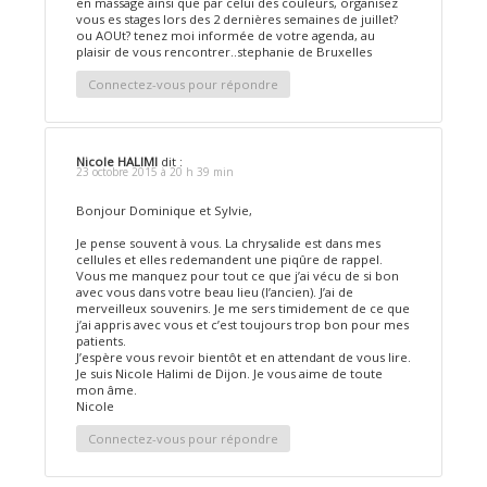
en massage ainsi que par celui des couleurs, organisez
vous es stages lors des 2 dernières semaines de juillet?
ou AOUt? tenez moi informée de votre agenda, au
plaisir de vous rencontrer..stephanie de Bruxelles
Connectez-vous pour répondre
Nicole HALIMI
dit :
23 octobre 2015 à 20 h 39 min
Bonjour Dominique et Sylvie,
Je pense souvent à vous. La chrysalide est dans mes
cellules et elles redemandent une piqûre de rappel.
Vous me manquez pour tout ce que j’ai vécu de si bon
avec vous dans votre beau lieu (l’ancien). J’ai de
merveilleux souvenirs. Je me sers timidement de ce que
j’ai appris avec vous et c’est toujours trop bon pour mes
patients.
J’espère vous revoir bientôt et en attendant de vous lire.
Je suis Nicole Halimi de Dijon. Je vous aime de toute
mon âme.
Nicole
Connectez-vous pour répondre