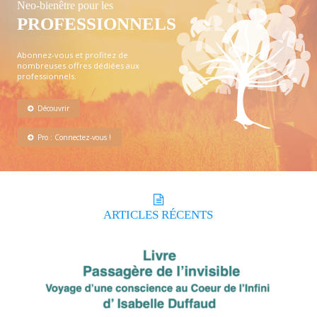
Neo-bienêtre pour les
PROFESSIONNELS
Abonnez-vous et profitez de
nombreuses offres dédiées aux
professionnels.
Découvrir
Pro : Connectez-vous !
ARTICLES
RÉCENTS