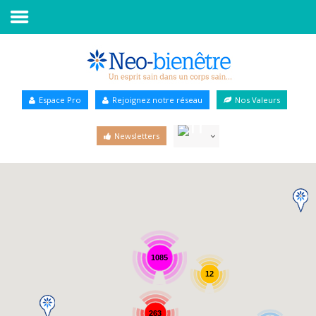
Accueil
Annuaire Bien-être
Espace Pro
Rejoignez notre réseau
Nos Valeurs
Agenda
Newsletters
Services Pro
Services particulier
Blog
1085
12
263