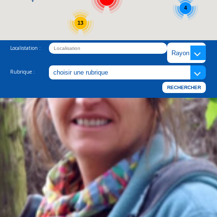
4
13
Localistation :
Rubrique :