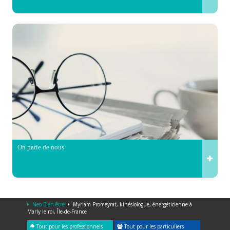
On parle de nous
Neo Bien-être
Myriam Promeyrat, kinésiologue, énergéticienne à
Marly le roi, Île-de-France
Tout pour les professionnels
Tout pour les particuliers