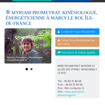
MYRIAM PROMEYRAT, KINÉSIOLOGUE,
ÉNERGÉTICIENNE À MARLY LE ROI, ÎLE-
DE-FRANCE
Contacter le professionnel
Situer le professionnel sur
une carte
Découvrir la charte qualité
Wellness / Spa ()
Myriam_Promeyrat,_kinesiologue_
Myr
energeticienne2 ()
ener
MME PROMEYRAT MYRIAM 47
ALLEE DES EPINES 78160 MARLY
LE ROI
TEL : 06 83 31 86 58
Port : 06 83 31 86 58
Prix : Me contacter €
Site :
www.presence-
kinesiologie.fr