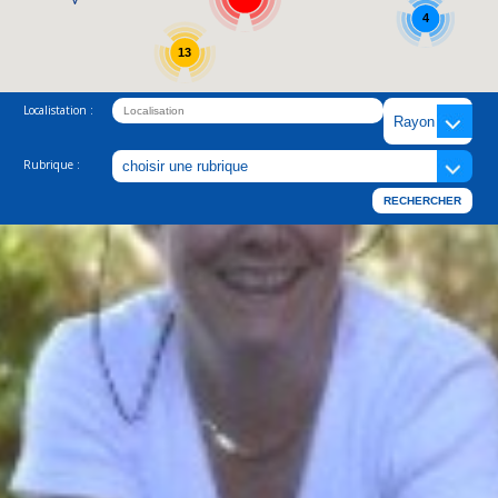
4
13
Localistation :
Rubrique :