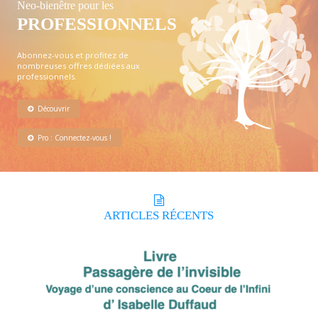
Neo-bienêtre pour les
PROFESSIONNELS
Abonnez-vous et profitez de
nombreuses offres dédiées aux
professionnels.
Découvrir
Pro : Connectez-vous !
ARTICLES
RÉCENTS