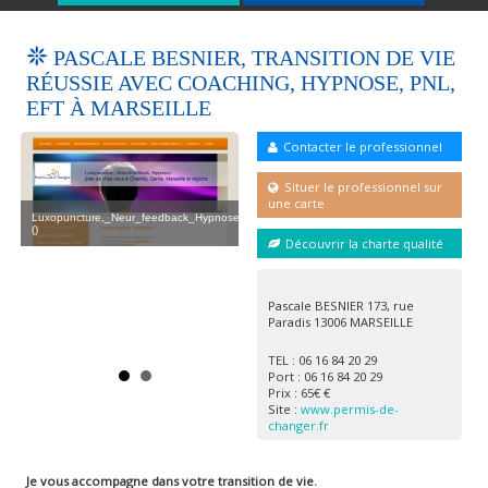
PASCALE BESNIER, TRANSITION DE VIE
RÉUSSIE AVEC COACHING, HYPNOSE, PNL,
EFT À MARSEILLE
Contacter le professionnel
Situer le professionnel sur
une carte
Luxopuncture,_Neur_feedback_Hypnose_pascale_besnier
Lux
()
()
Découvrir la charte qualité
Pascale BESNIER 173, rue
Paradis 13006 MARSEILLE
nose_pascale_besnier2
Luxopuncture,_Neur_feedback_Hypnose_pasc
()
TEL : 06 16 84 20 29
Port : 06 16 84 20 29
Prix : 65€ €
Site :
www.permis-de-
changer.fr
Je vous accompagne dans votre transition de vie.