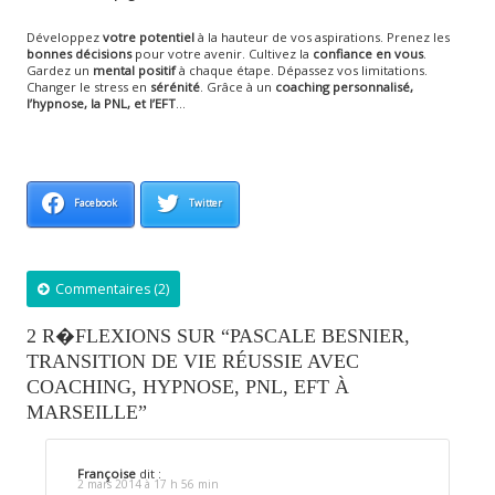
Développez
votre potentiel
à la hauteur de vos aspirations. Prenez les
bonnes décisions
pour votre avenir. Cultivez la
confiance en vous
.
Gardez un
mental positif
à chaque étape. Dépassez vos limitations.
Changer le stress en
sérénité
. Grâce à un
coaching personnalisé,
l’hypnose, la PNL, et l’EFT
…
Facebook
Twitter
Commentaires (2)
2 R�FLEXIONS SUR “PASCALE BESNIER,
TRANSITION DE VIE RÉUSSIE AVEC
COACHING, HYPNOSE, PNL, EFT À
MARSEILLE”
Françoise
dit :
2 mars 2014 à 17 h 56 min