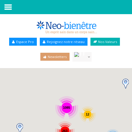
Accueil
Annuaire Bien-être
Espace Pro
Rejoignez notre réseau
Nos Valeurs
Agenda
Newsletters
Services Pro
Services particulier
Blog
1085
12
263