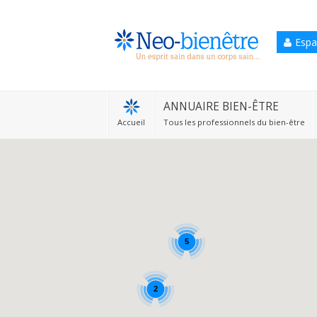
Espa
Accueil
Annuaire Bien-être
ANNUAIRE BIEN-ÊTRE
Accueil
Tous les professionnels du bien-être
Agenda
Services Pro
Services particulier
Blog
5
2