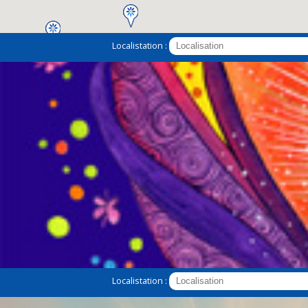
Localistation :
2
Localistation :