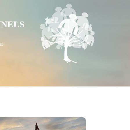
NNELS
ux