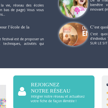
De la mat
bienêtre 
 la vie, réseau des écoles
innovant (in
n en bas de page) Vous vous
s...
our l’école de la
C’est quo
C'est quo
d'individus 
e festival est de proposer un
SUR LE SI
, techniques, activités qui
REJOIGNEZ
NOTRE RÉSEAU
Intégrer notre réseau et actualisez
votre fiche de façon illimitée !