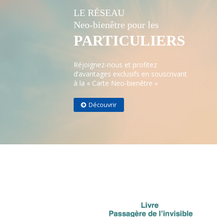
LE RÉSEAU
Neo-bienêtre pour les
PARTICULIERS
Réjoignez-nous et profitez
d’avantages exclusifs en souscrivant
à la « Carte Neo-bienêtre »
Découvrir