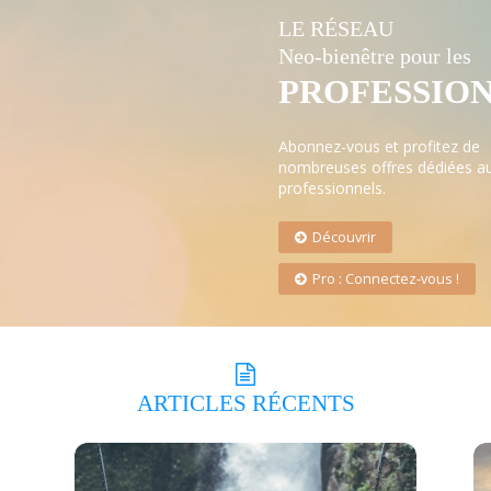
LE RÉSEAU
Neo-bienêtre pour les
PROFESSIO
Abonnez-vous et profitez de
nombreuses offres dédiées a
professionnels.
Découvrir
Pro : Connectez-vous !
ARTICLES
RÉCENTS