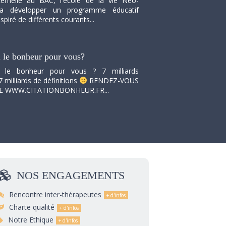
ernelle au BAC, l'école de la vie Neo-
va développer un programme éducatif
spiré de différents courants...
i le bonheur pour vous?
i le bonheur pour vous ? 7 milliards
7 milliards de définitions
RENDEZ-VOUS
TE WWW.CITATIONBONHEUR.FR...
NOS
ENGAGEMENTS
Rencontre inter-thérapeutes
Charte qualité
Notre Ethique