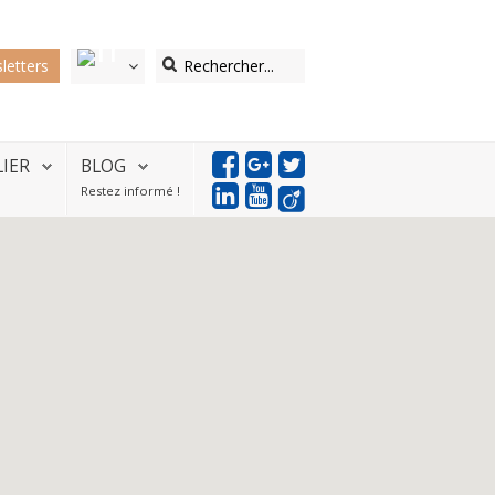
letters
LIER
BLOG
Restez informé !