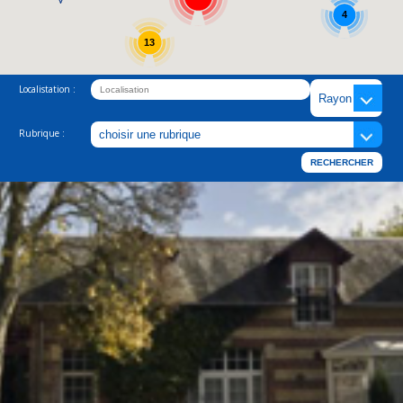
4
13
Localistation :
Rubrique :