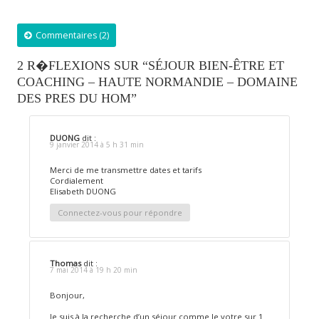
Commentaires (2)
2 R�FLEXIONS SUR “SÉJOUR BIEN-ÊTRE ET
COACHING – HAUTE NORMANDIE – DOMAINE
DES PRES DU HOM”
DUONG
dit :
9 janvier 2014 à 5 h 31 min
Merci de me transmettre dates et tarifs
Cordialement
Elisabeth DUONG
Connectez-vous pour répondre
Thomas
dit :
7 mai 2014 à 19 h 20 min
Bonjour,
Je suis à la recherche d’un séjour comme le votre sur 1