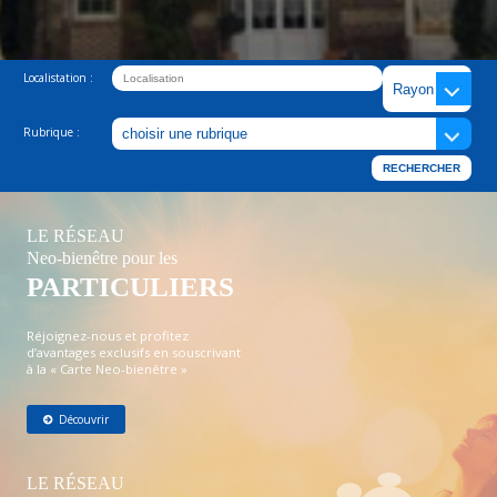
Localistation :
Rubrique :
LE RÉSEAU
Neo-bienêtre pour les
PARTICULIERS
Réjoignez-nous et profitez
d’avantages exclusifs en souscrivant
à la « Carte Neo-bienêtre »
Découvrir
LE RÉSEAU