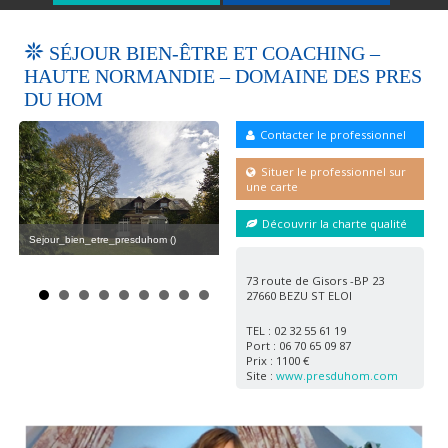
SÉJOUR BIEN-ÊTRE ET COACHING –
HAUTE NORMANDIE – DOMAINE DES PRES
DU HOM
Contacter le professionnel
Situer le professionnel sur
une carte
m
Découvrir la charte qualité
Sejour_bien_etre_presduhom ()
Pho
Jardin_sejour_bien_etre_presduhom ()
73 route de Gisors -BP 23
27660 BEZU ST ELOI
TEL : 02 32 55 61 19
Port : 06 70 65 09 87
Prix : 1100 €
Site :
www.presduhom.com