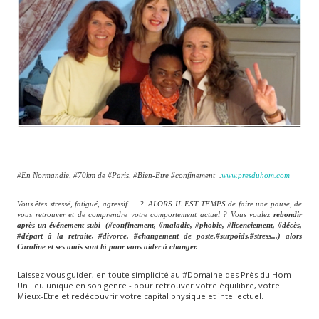
#En Normandie, #70km de #Paris, #Bien-Etre #confinement .
www.presduhom.com
Vous êtes stressé, fatigué, agressif … ? ALORS IL EST TEMPS de faire une pause, de
vous retrouver et de comprendre votre comportement actuel ? Vous voulez
rebondir
après un événement subi (#confinement, #maladie, #phobie, #licenciement, #décès,
#départ à la retraite, #divorce, #changement de poste,#surpoids,#stress...) alors
Caroline et ses amis sont là pour vous aider à changer.
Laissez vous guider, en toute simplicité au #Domaine des Près du Hom -
Un lieu unique en son genre - pour retrouver votre équilibre, votre
Mieux-Etre et redécouvrir votre capital physique et intellectuel.