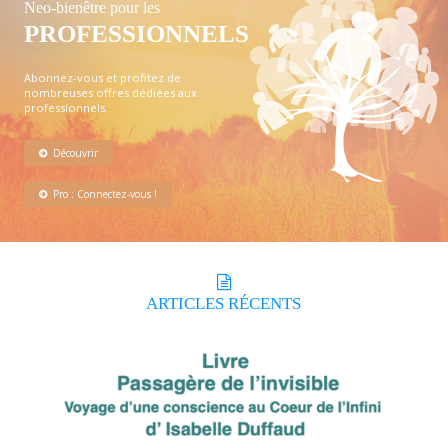
Neo-bienêtre pour les
PROFESSIONNELS
Abonnez-vous et profitez de
nombreuses offres dédiées aux
professionnels.
Découvrir
Pro : Connectez-vous !
ARTICLES
RÉCENTS