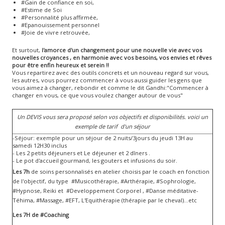
#Gain de confiance en soi,
#Estime de Soi
#Personnalité plus affirmée,
#Epanouissement personnel
#Joie de vivre retrouvée,
Et surtout,
l'amorce d'un changement pour une nouvelle vie avec vos
nouvelles croyances , en harmonie avec vos besoins, vos envies et rêves
pour être enfin heureux et serein !!
Vous repartirez avec des outils concrets et un nouveau regard sur vous,
les autres, vous pourrez commencer à vous aussi guider les gens que
vous aimez à changer, rebondir et comme le dit Gandhi:"Commencer à
changer en vous, ce que vous voulez changer autour de vous"
Un DEVIS vous sera proposé selon vos objectifs et disponibilités. voici un
exemple de tarif d'un séjour
-Séjour: exemple pour un séjour de 2 nuits/3jours du jeudi 13H au
samedi 12H30 inclus
- Les 2 petits déjeuners et Le déjeuner et 2 dîners .
- Le pot d'accueil gourmand, les gouters et infusions du soir.
Les 7h
de soins personnalisés en atelier choisis par le coach en fonction
de l'objectif, du type #Musicothérapie, #Arthérapie, #Sophrologie,
#Hypnose, Reiki et #Developpement Corporel , #Danse méditative-
Téhima, #Massage, #EFT, L'Equithérapie (thérapie par le cheval)...etc
Les 7H de #Coaching