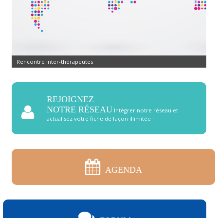
Commandez pierres et cristaux
REJOIGNEZ
NOTRE RÉSEAU
Intégrer notre réseau et
actualisez votre fiche de façon illimitée !
AGENDA