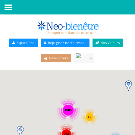
Accueil
Annuaire Bien-être
Espace Pro
Rejoignez notre réseau
Nos Valeurs
Agenda
Newsletters
Services Pro
Services particulier
Blog
1085
12
263