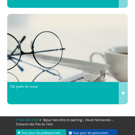
On parle de nous
Neo Bien-être
Séjour bien-être et coaching – Haute Normandie –
Domaine des Pres du Hom
Tout pour les professionnels
Tout pour les particuliers