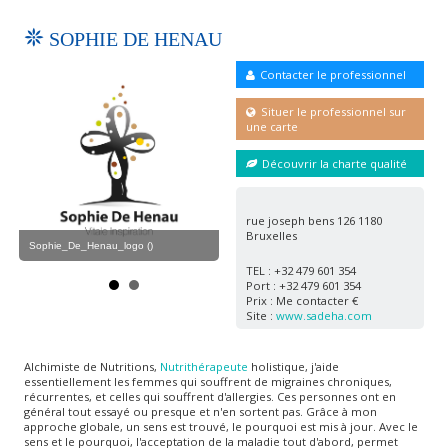
SOPHIE DE HENAU
Contacter le professionnel
Situer le professionnel sur
une carte
Découvrir la charte qualité
Sophie_De_Henau ()
rue joseph bens 126 1180
Bruxelles
Sophie_De_Henau_logo ()
Sop
TEL : +32 479 601 354
Port : +32 479 601 354
Prix : Me contacter €
Site :
www.sadeha.com
Alchimiste de Nutritions,
Nutrithérapeute
holistique, j'aide
essentiellement les femmes qui souffrent de migraines chroniques,
récurrentes, et celles qui souffrent d'allergies. Ces personnes ont en
général tout essayé ou presque et n'en sortent pas. Grâce à mon
approche globale, un sens est trouvé, le pourquoi est mis à jour. Avec le
sens et le pourquoi, l'acceptation de la maladie tout d'abord, permet