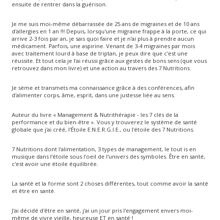
ensuite de rentrer dans la guérison.
Je me suis moi-même débarrassée de 25 ans de migraines et de 10 ans
d'allergies en 1 an !!! Depuis, lorsqu'une migraine frappe à la porte, ce qui
arrive 2-3 fois par an, je sais quoi faire et je n'ai plus à prendre aucun
médicament. Parfois, une aspirine. Venant de 3-4 migraines par mois
avec traitement lourd à base de triptan, je peux dire que c'est une
réussite. Et tout cela je l'ai réussi grâce aux gestes de bons sens (que vous
retrouvez dans mon livre) et une action au travers des 7 Nutritions.
Je sème et transmets ma connaissance grâce à des conférences, afin
d'alimenter corps, âme, esprit, dans une justesse liée au sens.
Auteur du livre « Management & Nutrithérapie - les 7 clés de la
performance et du bien-être ». Vous y trouverez le système de santé
globale que j'ai créé, l'Étoile E.N.E.R.G.I.E., ou l'étoile des 7 Nutritions.
7 Nutritions dont l'alimentation, 3 types de management, le tout is en
musique dans l'étoile sous l'oeil de l'univers des symboles. Être en santé,
c'est avoir une étoile équilibrée.
La santé et la forme sont 2 choses différentes, tout comme avoir la santé
et être en santé.
J'ai décidé d'être en santé, j'ai un jour pris l'engagement envers moi-
même de vivre vieille, heureuse ET en santé !