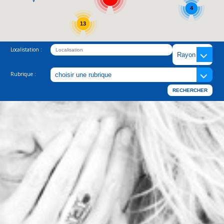
4
13
Localistation :
Rubrique :