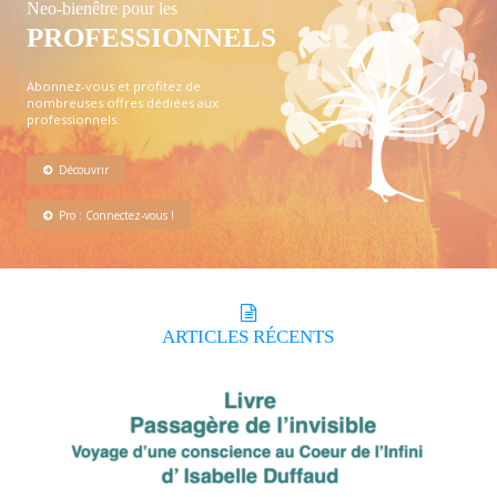
Neo-bienêtre pour les
PROFESSIONNELS
Abonnez-vous et profitez de
nombreuses offres dédiées aux
professionnels.
Découvrir
Pro : Connectez-vous !
ARTICLES
RÉCENTS