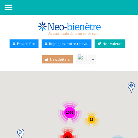
Accueil
Annuaire Bien-être
Espace Pro
Rejoignez notre réseau
Nos Valeurs
Agenda
Newsletters
Services Pro
Services particulier
Blog
1085
12
263