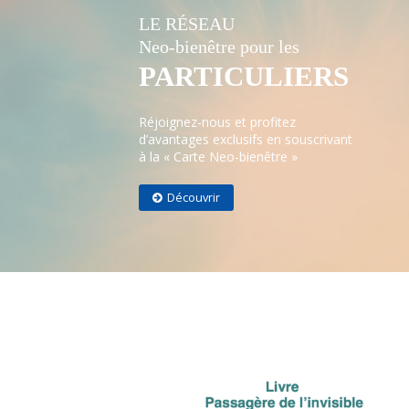
LE RÉSEAU
Neo-bienêtre pour les
PARTICULIERS
Réjoignez-nous et profitez
d’avantages exclusifs en souscrivant
à la « Carte Neo-bienêtre »
Découvrir