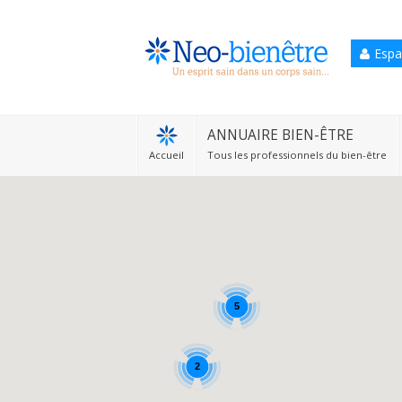
Espa
Accueil
Annuaire Bien-être
ANNUAIRE BIEN-ÊTRE
Accueil
Tous les professionnels du bien-être
Agenda
Services Pro
Services particulier
Blog
5
2