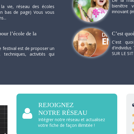
De la mat
bienêtre 
 la vie, réseau des écoles
innovant (in
n en bas de page) Vous vous
s...
our l’école de la
C’est quo
C'est quo
d'individus 
e festival est de proposer un
SUR LE SI
, techniques, activités qui
REJOIGNEZ
NOTRE RÉSEAU
Intégrer notre réseau et actualisez
votre fiche de façon illimitée !