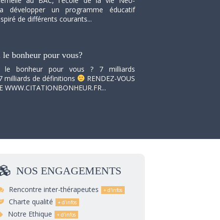
ernelle au BAC, l'école de la vie Neo-
va développer un programme éducatif
spiré de différents courants...
i le bonheur pour vous?
i le bonheur pour vous ? 7 milliards
7 milliards de définitions
RENDEZ-VOUS
TE WWW.CITATIONBONHEUR.FR...
NOS
ENGAGEMENTS
Rencontre inter-thérapeutes
Charte qualité
Notre Ethique