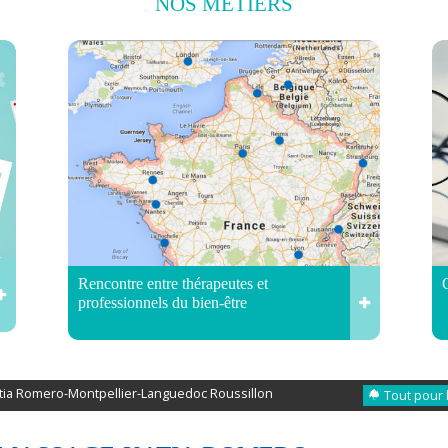
NOS
MÉTIERS
Rencontre entre thérapeutes et
professionnels du bien-être
ia Romero-Montpellier-Languedoc Roussillon
Tout pour 