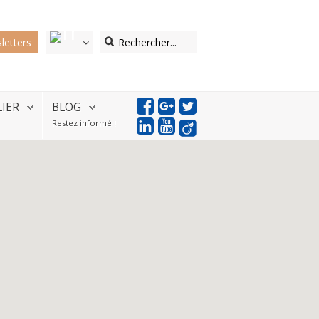
letters
LIER
BLOG
Restez informé !