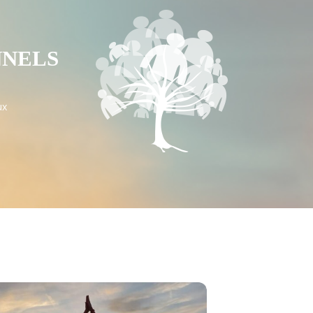
NNELS
ux