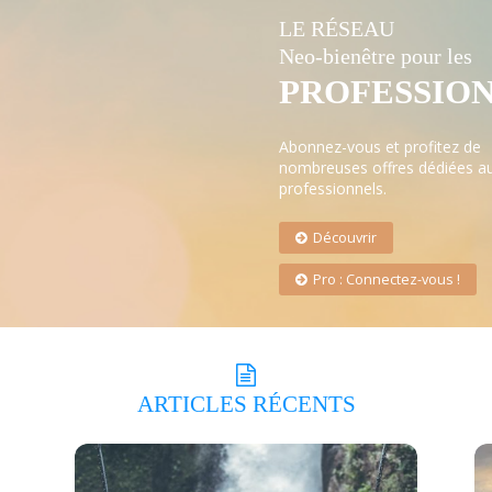
LE RÉSEAU
Neo-bienêtre pour les
PROFESSIO
Abonnez-vous et profitez de
nombreuses offres dédiées a
professionnels.
Découvrir
Pro : Connectez-vous !
ARTICLES
RÉCENTS