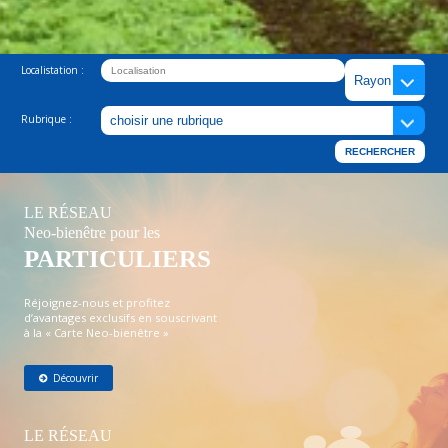
Localistation :
Rubrique :
LE RÉSEAU
Neo-bienêtre pour les
PARTICULIERS
Réjoignez-nous et profitez
d’avantages exclusifs en souscrivant
à la « Carte Neo-bienêtre »
Découvrir
LE RÉSEAU