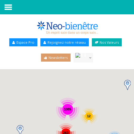
Accueil
Annuaire Bien-être
Espace Pro
Rejoignez notre réseau
Nos Valeurs
Agenda
Newsletters
Services Pro
Services particulier
Blog
1085
12
263