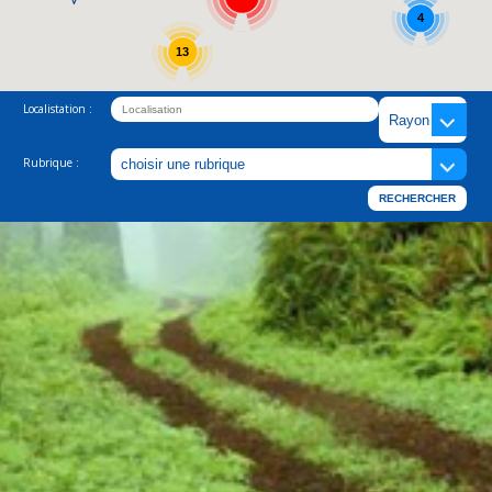
4
13
Localistation :
Rubrique :