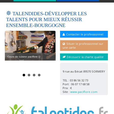
TALENDIDES-DÉVELOPPER LES
TALENTS POUR MIEUX RÉUSSIR
ENSEMBLE-BOURGOGNE
Contacter le professionnel
Situer le professionnel sur
une carte
Découvrir la charte qualité
Cours de cuisine paciflore ()
couvent paciflore ()
phot
9 rue au Bécat 89570 SORMERY
TEL : 03 86 56 32 73
Port : 06 07 17 68 58
Prix : €
Site :
www.paciflore.com