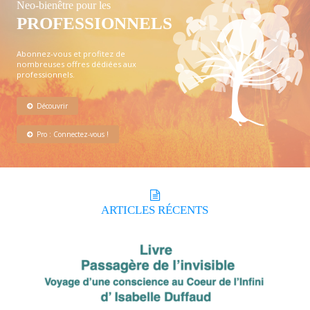
Neo-bienêtre pour les
PROFESSIONNELS
Abonnez-vous et profitez de
nombreuses offres dédiées aux
professionnels.
Découvrir
Pro : Connectez-vous !
ARTICLES
RÉCENTS