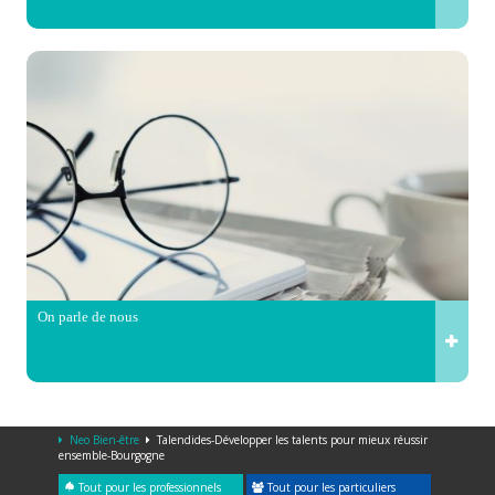
On parle de nous
Neo Bien-être
Talendides-Développer les talents pour mieux réussir
ensemble-Bourgogne
Tout pour les professionnels
Tout pour les particuliers