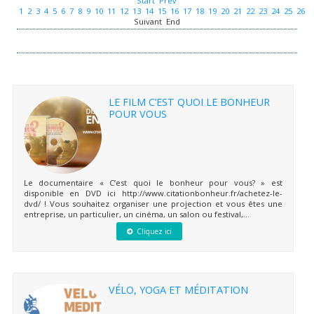
Start
Prev
1
2
3
4
5
6
7
8
9
10
11
12
13
14
15
16
17
18
19
20
21
22
23
24
25
26
2
Suivant
End
LE FILM C’EST QUOI LE BONHEUR
POUR VOUS
Le documentaire « C’est quoi le bonheur pour vous? » est
disponible en DVD ici http://www.citationbonheur.fr/achetez-le-
dvd/ ! Vous souhaitez organiser une projection et vous êtes une
entreprise, un particulier, un cinéma, un salon ou festival,...
Cliquez ici
VÉLO, YOGA ET MÉDITATION