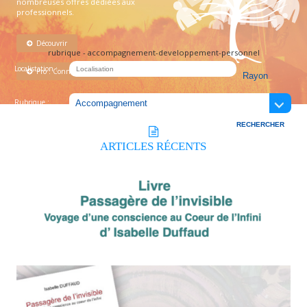
nombreuses offres dédiées aux
professionnels.
Découvrir
rubrique - accompagnement-developpement-personnel
Localistation :
Pro : Connectez-vous !
Rubrique :
ARTICLES
RÉCENTS