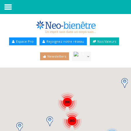
Accueil
Annuaire Bien-être
Espace Pro
Rejoignez notre réseau
Nos Valeurs
Agenda
Newsletters
Services Pro
Services particulier
Blog
390
393