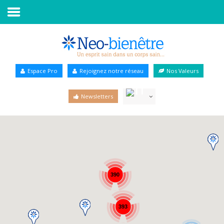
Accueil
Annuaire Bien-être
Espace Pro
Rejoignez notre réseau
Nos Valeurs
Agenda
Newsletters
Services Pro
Services particulier
Blog
390
393