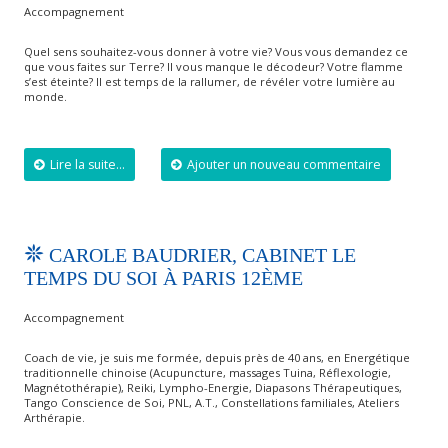
Accompagnement
Quel sens souhaitez-vous donner à votre vie? Vous vous demandez ce
que vous faites sur Terre? Il vous manque le décodeur? Votre flamme
s’est éteinte? Il est temps de la rallumer, de révéler votre lumière au
monde.
Lire la suite...
Ajouter un nouveau commentaire
CAROLE BAUDRIER, CABINET LE
TEMPS DU SOI À PARIS 12ÈME
Accompagnement
Coach de vie, je suis me formée, depuis près de 40 ans, en Energétique
traditionnelle chinoise (Acupuncture, massages Tuina, Réflexologie,
Magnétothérapie), Reiki, Lympho-Energie, Diapasons Thérapeutiques,
Tango Conscience de Soi, PNL, A.T., Constellations familiales, Ateliers
Arthérapie.