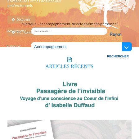
nombreuses offres dédiées aux
professionnels.
Découvrir
rubrique - accompagnement-developpement-personnel
Localistation :
Pro : Connectez-vous !
Rubrique :
ARTICLES
RÉCENTS