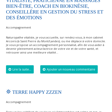
VITALISTE, PRATICIENNE EN MASSAGES
BIEN-ÊTRE, COACH EN BIOKINÉSIE,
CONSEILLÈRE EN GESTION DU STRESS ET
DES ÉMOTIONS
Accompagnement
Naturopathe vitaliste, je vous accueille, sur rendez-vous, à mon cabinet
Arcoiris (à Saint Pierre du Mont/Landes), ou me déplace à votre domicile.
Je vous propose un accompagnement personnalisé, afin de vous aider à
devenir pleinement acteur/actrice de votre vie et de votre santé, et
retrouver ainsi une meilleure vitalité…
Lire la suite...
Ajouter un nouveau commentaire
TERRE HAPPY ZZZEN
Accompagnement
Dans un lieu pétillant de couleurs où l’atmosphère est calme et zen, je