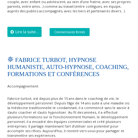
couple, avec enfant ou adolescent, au sein d’une fratrie, avec ses propres
parents, entre amis…) comme au travail (entre collègues, en équipe,
auprès des publics accompagnés, avec les tiers et partenaires divers…)
Lire la suite...
Commentaires fermés
FABRICE TURBOT, HYPNOSE
HUMANISTE, AUTO-HYPNOSE, COACHING,
FORMATIONS ET CONFÉRENCES
Accompagnement
Fabrice turbot, est depuis plus de 15 ans dans le coaching de vie, le
développement personnel. Depuis l’âge de 14 ans suite à une maladie où
la médecine traditionnelle le condamnait, il a commencé sans le savoir à
s’auto coacher et s’auto hypnotiser. Au fil des années, il a effectué
plusieurs formations sur le fonctionnement Humain, le développement
personnel, il a encadré des équipes commerciales et créé plusieurs
entreprises. Il partage maintenant l’art d’utiliser son potentiel pour
accomplir ses rêves. Aujourd’hui, il revient vers vous pour partager et
transmettre ses expériences.