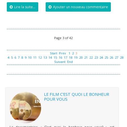
Lire la suite...
Ajouter un nouveau commentaire
Page 3 of 42
Start
Prev
1
2
3
4
5
6
7
8
9
10
11
12
13
14
15
16
17
18
19
20
21
22
23
24
25
26
27
28
2
Suivant
End
LE FILM C’EST QUOI LE BONHEUR
POUR VOUS
Le documentaire « C’est quoi le bonheur pour vous? » est