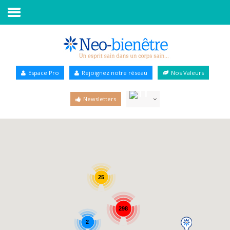
Accueil
Annuaire Bien-être
Espace Pro
Rejoignez notre réseau
Nos Valeurs
Agenda
Newsletters
Services Pro
Services particulier
Blog
25
298
2