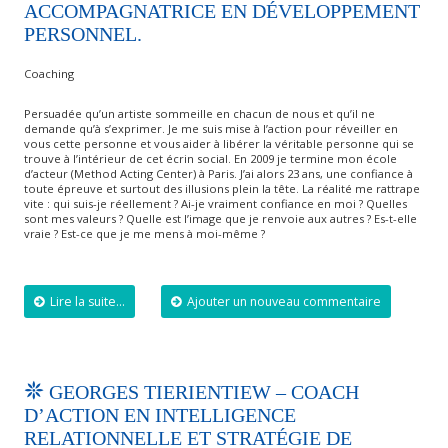
ACCOMPAGNATRICE EN DÉVELOPPEMENT
PERSONNEL.
Coaching
Persuadée qu’un artiste sommeille en chacun de nous et qu’il ne
demande qu’à s’exprimer. Je me suis mise à l’action pour réveiller en
vous cette personne et vous aider à libérer la véritable personne qui se
trouve à l’intérieur de cet écrin social. En 2009 je termine mon école
d’acteur (Method Acting Center) à Paris. J’ai alors 23 ans, une confiance à
toute épreuve et surtout des illusions plein la tête. La réalité me rattrape
vite : qui suis-je réellement ? Ai-je vraiment confiance en moi ? Quelles
sont mes valeurs ? Quelle est l’image que je renvoie aux autres ? Es-t-elle
vraie ? Est-ce que je me mens à moi-même ?
Lire la suite...
Ajouter un nouveau commentaire
GEORGES TIERIENTIEW – COACH
D’ACTION EN INTELLIGENCE
RELATIONNELLE ET STRATÉGIE DE