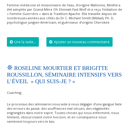
Femme-médecine et missionnaire de l’eau, d’origine Wallonne, Minthé a
été adoptée par Grand-Mère Oh Shinnah Fast Wolf et a reçu l’initiation de
« Femme Guerrière » dans la Tradition Apache. Elle travaille depuis de
nombreuses années aux côtés du Dr C. Michael Smith (Mikkal), Ph. D,
psychologue jungien Américain, et guérisseur d’origine Cherokee.
Lire la suite...
Ajouter un nouveau commentaire
ROSELINE MOURTIER ET BRIGITTE
ROUSSILLON, SÉMINAIRE INTENSIFS VERS
L’ÉVEIL » QUI SUIS-JE ? «
Coaching
Le processus des séminaires nous aide à nous dégager d’une gangue faite
des erreurs du passé, des souffrances mal vécues, des négativités
engrangées dans notre esprit. Toutes choses qui nous enferment, nous
limitent, obscurcissent notre horizon, et en conséquence nous
ramènent toujours vers le bas.