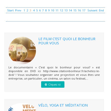
Start
Prev
1
2
3
4
5
6
7
8
9
10
11
12
13
14
15
16
17
Suivant
End
LE FILM C’EST QUOI LE BONHEUR
POUR VOUS
Le documentaire « C’est quoi le bonheur pour vous? » est
disponible en DVD ici http://www.citationbonheur.fr/achetez-le-
dvd/ ! Vous souhaitez organiser une projection et vous êtes une
entreprise, un particulier, un cinéma, un salon ou festival,...
Cliquez ici
VÉLO, YOGA ET MÉDITATION