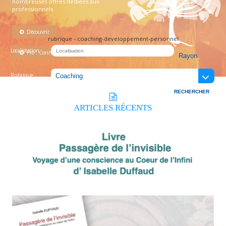
nombreuses offres dédiées aux
professionnels.
Découvrir
rubrique - coaching-developpement-personnel
Localistation :
Pro : Connectez-vous !
Rubrique :
ARTICLES
RÉCENTS