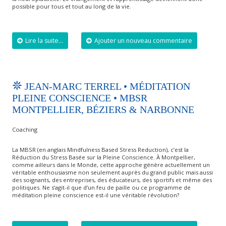
possible pour tous et tout au long de la vie.
Lire la suite...
Ajouter un nouveau commentaire
JEAN-MARC TERREL • MÉDITATION
PLEINE CONSCIENCE • MBSR
MONTPELLIER, BÉZIERS & NARBONNE
Coaching
La MBSR (en anglais Mindfulness Based Stress Reduction), c’est la
Réduction du Stress Basée sur la Pleine Conscience. À Montpellier,
comme ailleurs dans le Monde, cette approche génère actuellement un
véritable enthousiasme non seulement auprès du grand public mais aussi
des soignants, des entreprises, des éducateurs, des sportifs et même des
politiques. Ne s’agit-il que d’un feu de paille ou ce programme de
méditation pleine conscience est-il une véritable révolution?