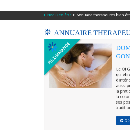
Neo Bien-être
Annuaire therapeutes bien-êt
ANNUAIRE THERAPEU
DOM
GON
Le Qi G
qui éti
d'intér
aussi p
la prat
la colo
ses pos
traditio
Dé