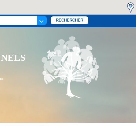
NNELS
ux