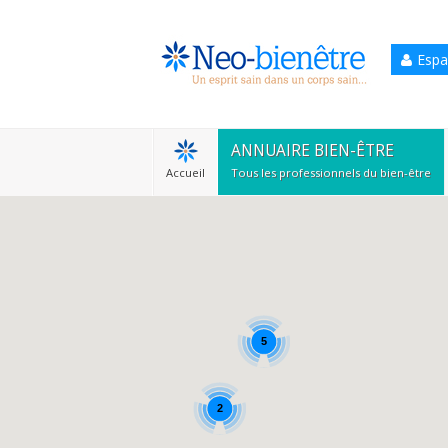
Espa
Accueil
Annuaire Bien-être
ANNUAIRE BIEN-ÊTRE
Accueil
Tous les professionnels du bien-être
Agenda
Services Pro
Services particulier
Blog
5
2