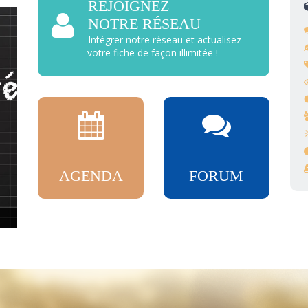
REJOIGNEZ
NOTRE RÉSEAU
Intégrer notre réseau et actualisez
votre fiche de façon illimitée !
AGENDA
FORUM