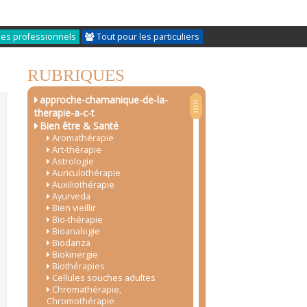
les professionnels
Tout pour les particuliers
RUBRIQUES
approche-chamanique-de-la-
therapie-a-c-t
Bien être & Santé
Aromathérapie
Art-thérapie
Astrologie
Auriculothérapie
Auxiliothérapie
Ayurveda
Bien vieillir
Bio-thérapie
Bioanalogie
Biodanza
Biokinergie
Biothérapies
Cellules souches adultes
Chromathérapie,
Chromothérapie