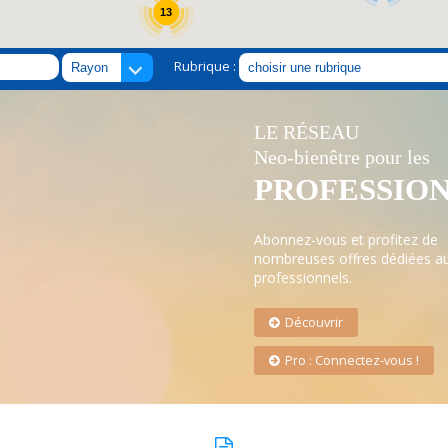
13
Rubrique :
LE RÉSEAU
Neo-bienêtre pour les
PROFESSIO
Abonnez-vous et profitez de
nombreuses offres dédiées a
professionnels.
Découvrir
Pro : Connectez-vous !