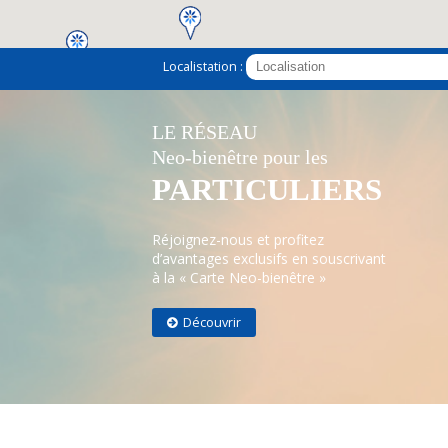
Localistation :
2
LE RÉSEAU
Neo-bienêtre pour les
PARTICULIERS
Réjoignez-nous et profitez
d’avantages exclusifs en souscrivant
à la « Carte Neo-bienêtre »
Découvrir