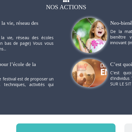
NOS
ACTIONS
la vie, réseau des
Neo-bienê
De la mat
bienêtre 
 la vie, réseau des écoles
innovant (in
n en bas de page) Vous vous
s...
our l’école de la
C’est quo
C'est quo
d'individus 
e festival est de proposer un
SUR LE SI
, techniques, activités qui