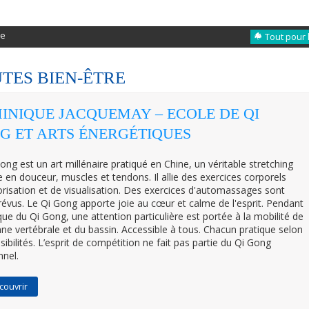
re
Tout pour 
TES BIEN-ÊTRE
INIQUE JACQUEMAY – ECOLE DE QI
G ET ARTS ÉNERGÉTIQUES
ong est un art millénaire pratiqué en Chine, un véritable stretching
re en douceur, muscles et tendons. Il allie des exercices corporels
iorisation et de visualisation. Des exercices d'automassages sont
révus. Le Qi Gong apporte joie au cœur et calme de l'esprit. Pendant
ique du Qi Gong, une attention particulière est portée à la mobilité de
nne vertébrale et du bassin. Accessible à tous. Chacun pratique selon
sibilités. L’esprit de compétition ne fait pas partie du Qi Gong
nnel.
couvrir