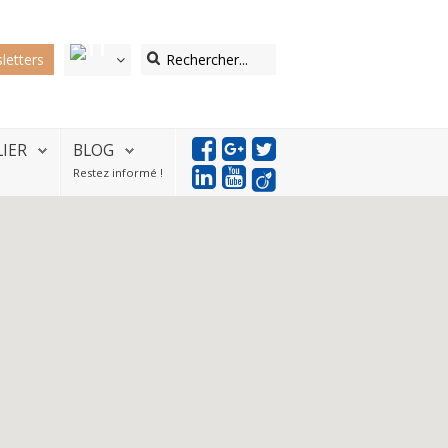
letters
LIER
BLOG
Restez informé !