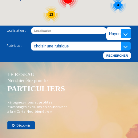
4
13
Localistation :
Rubrique :
LE RÉSEAU
Neo-bienêtre pour les
PARTICULIERS
Réjoignez-nous et profitez
d’avantages exclusifs en souscrivant
à la « Carte Neo-bienêtre »
Découvrir