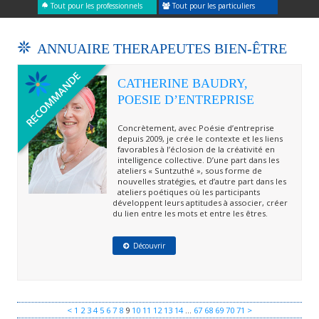
Tout pour les professionnels
Tout pour les particuliers
ANNUAIRE THERAPEUTES BIEN-ÊTRE
CATHERINE BAUDRY,
POESIE D’ENTREPRISE
Concrètement, avec Poésie d’entreprise
depuis 2009, je crée le contexte et les liens
favorables à l’éclosion de la créativité en
intelligence collective. D’une part dans les
ateliers « Suntzuthé », sous forme de
nouvelles stratégies, et d’autre part dans les
ateliers poétiques où les participants
développent leurs aptitudes à associer, créer
du lien entre les mots et entre les êtres.
Découvrir
<
1
2
3
4
5
6
7
8
9
10
11
12
13
14
…
67
68
69
70
71
>