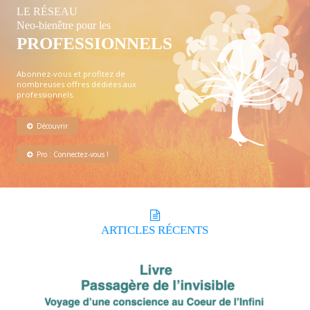
LE RÉSEAU
Neo-bienêtre pour les
PROFESSIONNELS
Abonnez-vous et profitez de
nombreuses offres dédiées aux
professionnels.
Découvrir
Pro : Connectez-vous !
ARTICLES
RÉCENTS