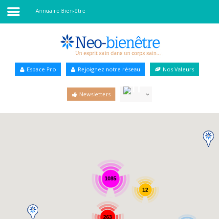
Annuaire Bien-être
Accueil
Annuaire Bien-être
Espace Pro
Rejoignez notre réseau
Nos Valeurs
Agenda
Newsletters
Services Pro
Services particulier
Blog
1085
12
263