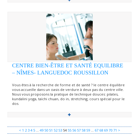
CENTRE BIEN-ÊTRE ET SANTÉ EQUILIBRE
– NÎMES- LANGUEDOC ROUSSILLON
Vous êtes à la recherche de forme et de santé ? le centre équilibre
vous accueille dans un oasis de verdure à deux pas du centre ville.
Nous vous proposons la pratique de technique douces: pilates,
kundalini yoga, taïchi chuan, do in, stretching, cours spécial pour le
dos.
<
1
2
3
4
5
…
49
50
51
52
53
54
55
56
57
58
59
…
67
68
69
70
71
>