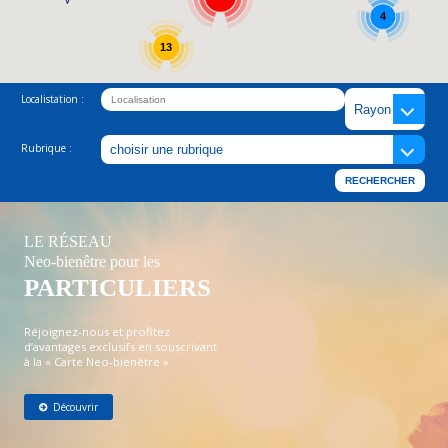
4
13
Localistation :
Rubrique :
LE RÉSEAU
Neo-bienêtre pour les
PARTICULIERS
Réjoignez-nous et profitez
d’avantages exclusifs en souscrivant
à la « Carte Neo-bienêtre »
Découvrir