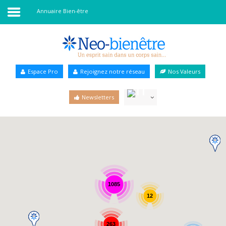
Annuaire Bien-être
Accueil
Annuaire Bien-être
Espace Pro
Rejoignez notre réseau
Nos Valeurs
Agenda
Newsletters
Services Pro
Services particulier
Blog
1085
12
263