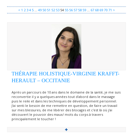
<
1
2
3
4
5
…
49
50
51
52
53
54
55
56
57
58
59
…
67
68
69
70
71
>
THÉRAPIE HOLISTIQUE-VIRGINIE KRAFFT-
HERAULT – OCCITANIE
Après un parcours de 10 ans dans le domaine de la santé, je me suis
reconvertie il y a quelques années tout d'abord dans le massage
puis le reiki et dans les techniques de développement personnel. ​
J'ai senti le besoin de me remettre en question, de faire un travail
sur mes blessures, de me libérer des blocages et c'est là où j'ai
découvert le pouvoir des maux/ mots du corps à travers
principalement le toucher !