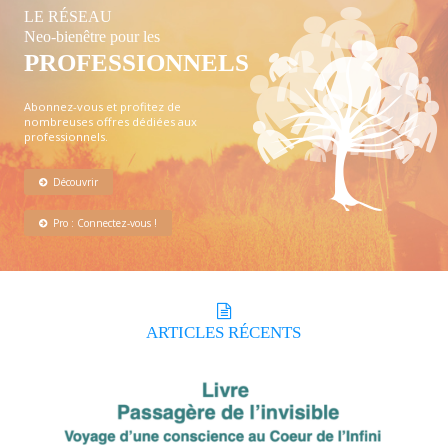
LE RÉSEAU
Neo-bienêtre pour les
PROFESSIONNELS
Abonnez-vous et profitez de
nombreuses offres dédiées aux
professionnels.
Découvrir
Pro : Connectez-vous !
ARTICLES
RÉCENTS