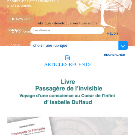
nombreuses offres dédiées aux
professionnels.
Découvrir
rubrique - developpement-personnel
Localistation :
Pro : Connectez-vous !
Rubrique :
ARTICLES
RÉCENTS