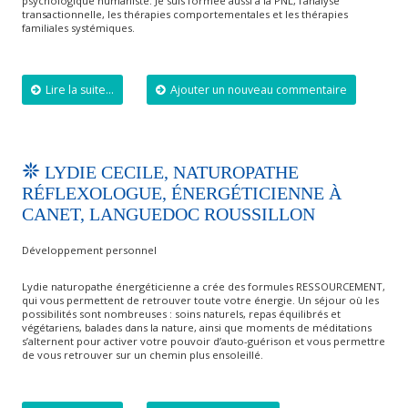
psychologique humaniste. Je suis formée aussi à la PNL, l’analyse
transactionnelle, les thérapies comportementales et les thérapies
familiales systémiques.
Lire la suite...
Ajouter un nouveau commentaire
LYDIE CECILE, NATUROPATHE
RÉFLEXOLOGUE, ÉNERGÉTICIENNE À
CANET, LANGUEDOC ROUSSILLON
Développement personnel
Lydie naturopathe énergéticienne a crée des formules RESSOURCEMENT,
qui vous permettent de retrouver toute votre énergie. Un séjour où les
possibilités sont nombreuses : soins naturels, repas équilibrés et
végétariens, balades dans la nature, ainsi que moments de méditations
s’alternent pour activer votre pouvoir d’auto-guérison et vous permettre
de vous retrouver sur un chemin plus ensoleillé.