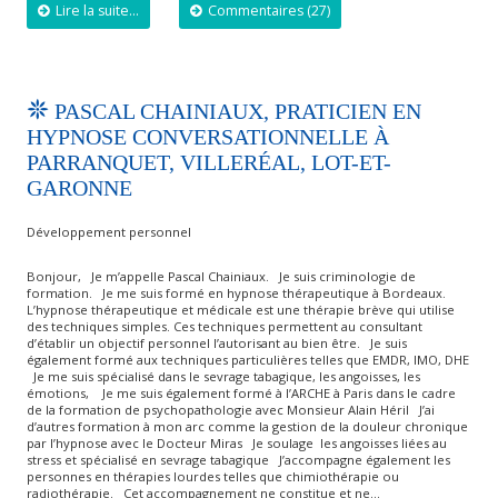
Lire la suite...
Commentaires (27)
PASCAL CHAINIAUX, PRATICIEN EN
HYPNOSE CONVERSATIONNELLE À
PARRANQUET, VILLERÉAL, LOT-ET-
GARONNE
Développement personnel
Bonjour, Je m’appelle Pascal Chainiaux. Je suis criminologie de
formation. Je me suis formé en hypnose thérapeutique à Bordeaux.
L’hypnose thérapeutique et médicale est une thérapie brève qui utilise
des techniques simples. Ces techniques permettent au consultant
d’établir un objectif personnel l’autorisant au bien être. Je suis
également formé aux techniques particulières telles que EMDR, IMO, DHE
Je me suis spécialisé dans le sevrage tabagique, les angoisses, les
émotions, Je me suis également formé à l’ARCHE à Paris dans le cadre
de la formation de psychopathologie avec Monsieur Alain Héril J’ai
d’autres formation à mon arc comme la gestion de la douleur chronique
par l’hypnose avec le Docteur Miras Je soulage les angoisses liées au
stress et spécialisé en sevrage tabagique J’accompagne également les
personnes en thérapies lourdes telles que chimiothérapie ou
radiothérapie. Cet accompagnement ne constitue et ne…