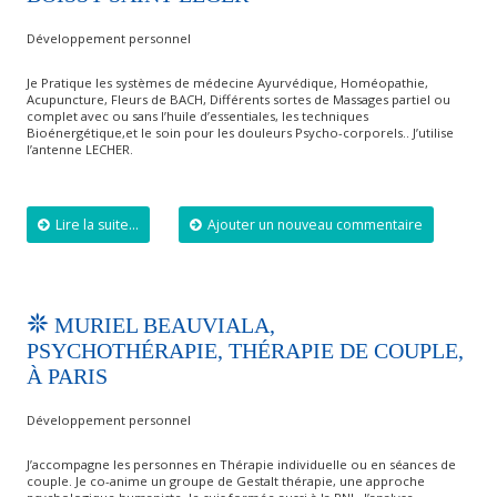
Développement personnel
Je Pratique les systèmes de médecine Ayurvédique, Homéopathie,
Acupuncture, Fleurs de BACH, Différents sortes de Massages partiel ou
complet avec ou sans l’huile d’essentiales, les techniques
Bioénergétique,et le soin pour les douleurs Psycho-corporels.. J’utilise
l’antenne LECHER.
Lire la suite...
Ajouter un nouveau commentaire
MURIEL BEAUVIALA,
PSYCHOTHÉRAPIE, THÉRAPIE DE COUPLE,
À PARIS
Développement personnel
J’accompagne les personnes en Thérapie individuelle ou en séances de
couple. Je co-anime un groupe de Gestalt thérapie, une approche