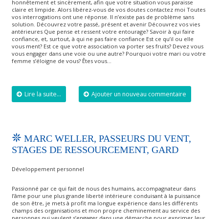
honnêtement et sincèrement, afin que votre situation vous paraisse
claire et limpide. Alors libérez-vous de vos doutes contactez moi Toutes
vos interrogations ont une réponse. Il n’existe pas de problème sans
solution. Découvrez votre passé, présent et avenir Découvrez vos vies
antérieures Que pense et ressent votre entourage? Savoir à qui faire
confiance, et, surtout, à qui ne pas faire confiance Est ce qu’il ou elle
vous ment? Est ce que votre association va porter ses fruits? Devez vous
vous engager dans une voie ou une autre? Pourquoi votre mari ou votre
femme s’éloigne de vous? Êtes vous…
Lire la suite...
Ajouter un nouveau commentaire
MARC WELLER, PASSEURS DU VENT,
STAGES DE RESSOURCEMENT, GARD
Développement personnel
Passionné par ce qui fait de nous des humains, accompagnateur dans
l’âme pour une plus grande liberté intérieure conduisant à la puissance
de son être, je mets à profit ma longue expérience dans les différents
champs des organisations et mon propre cheminement au service des
personnes qui veulent s’engager dans une démarche pour exprimer leur