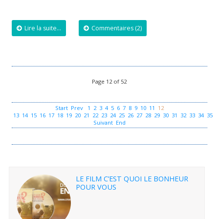
Lire la suite...
Commentaires (2)
Page 12 of 52
Start
Prev
1
2
3
4
5
6
7
8
9
10
11
12
13
14
15
16
17
18
19
20
21
22
23
24
25
26
27
28
29
30
31
32
33
34
35
3
Suivant
End
LE FILM C’EST QUOI LE BONHEUR
POUR VOUS