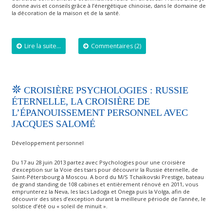
donne avis et conseils grâce à l’énergétique chinoise, dans le domaine de
la décoration de la maison et de la santé.
Lire la suite...
Commentaires (2)
CROISIÈRE PSYCHOLOGIES : RUSSIE
ÉTERNELLE, LA CROISIÈRE DE
L’ÉPANOUISSEMENT PERSONNEL AVEC
JACQUES SALOMÉ
Développement personnel
Du 17 au 28 juin 2013 partez avec Psychologies pour une croisière
d’exception sur la Voie des tsars pour découvrir la Russie éternelle, de
Saint-Pétersbourg à Moscou. A bord du M/S Tchaïkovski Prestige, bateau
de grand standing de 108 cabines et entièrement rénové en 2011, vous
emprunterez la Neva, les lacs Ladoga et Onega puis la Volga, afin de
découvrir des sites d’exception durant la meilleure période de l’année, le
solstice d’été ou « soleil de minuit ».