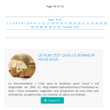
Page 45 of 52
Start
Prev
1
2
3
4
5
6
7
8
9
10
11
12
13
14
15
16
17
18
19
20
21
22
23
24
25
26
2
46
47
48
49
50
51
52
Suivant
End
LE FILM C’EST QUOI LE BONHEUR
POUR VOUS
Le documentaire « C’est quoi le bonheur pour vous? » est
disponible en DVD ici http://www.citationbonheur.fr/achetez-le-
dvd/ ! Vous souhaitez organiser une projection et vous êtes une
entreprise, un particulier, un cinéma, un salon ou festival,...
Cliquez ici