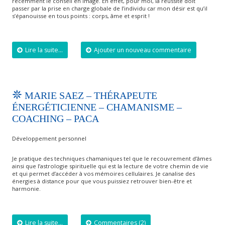
récemment le conseil en image. En effet, pour moi, la réussite doit
passer par la prise en charge globale de l’individu car mon désir est qu’il
s’épanouisse en tous points : corps, âme et esprit !
Lire la suite...
Ajouter un nouveau commentaire
MARIE SAEZ – THÉRAPEUTE
ÉNERGÉTICIENNE – CHAMANISME –
COACHING – PACA
Développement personnel
Je pratique des techniques chamaniques tel que le recouvrement d’âmes
ainsi que l’astrologie spirituelle qui est la lecture de votre chemin de vie
et qui permet d’accéder à vos mémoires cellulaires. Je canalise des
énergies à distance pour que vous puissiez retrouver bien-être et
harmonie.
Lire la suite...
Commentaires (2)