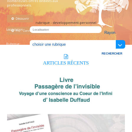
nombreuses offres dédiées aux
professionnels.
Découvrir
rubrique - developpement-personnel
Localistation :
Pro : Connectez-vous !
Rubrique :
ARTICLES
RÉCENTS