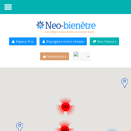
Accueil
Annuaire Bien-être
Espace Pro
Rejoignez notre réseau
Nos Valeurs
Agenda
Newsletters
Services Pro
Services particulier
Blog
712
175