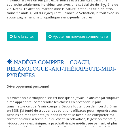
invitation à vivre un temps d’expériences et d’échanges, dans une
approche totalement individualisée, avec une spécialiste de l’hygiène de
vie. Détox, relaxation, marche dans la nature, pratiques de bien-être,
sauna finlandais, Bol d’Air Jacquier*, Balancelle Sébastien, le tout avec un
accompagnement naturopathique avant-pendant-après.
Lire la suite...
Ajouter un nouveau commentaire
NADÈGE COMPPER – COACH,
RELAXOLOGUE -ART-THÉRAPEUTE-MIDI-
PYRÉNÉES
Développement personnel
Ma vocation d’orthophoniste est née quand j’avais 14 ans car j’ai toujours
aimé apprendre, comprendre les choses en profondeur puis
transmettre ce que j’avais compris. Depuis l’obtention de mon diplôme
en 1988, j’ai tenté de trouver des solutions efficaces pour répondre aux
besoins de mes patients. J’ai donc ressenti le besoin de compléter ma
formation avec la technique du chant, la relaxation, la gestion mentale,
l’éducation kinesthésique, la psychothérapie médiatisée par l’art, et plus