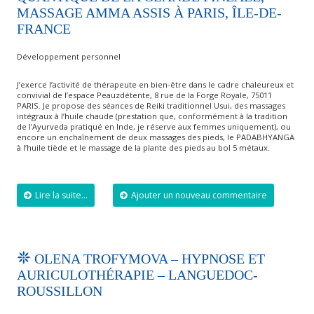
MASSAGE AMMA ASSIS À PARIS, ÎLE-DE-
FRANCE
Développement personnel
J’exerce l’activité de thérapeute en bien-être dans le cadre chaleureux et
convivial de l’espace Peauzdétente, 8 rue de la Forge Royale, 75011
PARIS. Je propose des séances de Reiki traditionnel Usui, des massages
intégraux à l’huile chaude (prestation que, conformément à la tradition
de l’Ayurveda pratiqué en Inde, je réserve aux femmes uniquement), ou
encore un enchaînement de deux massages des pieds, le PADABHYANGA
à l’huile tiède et le massage de la plante des pieds au bol 5 métaux.
Lire la suite...
Ajouter un nouveau commentaire
OLENA TROFYMOVA – HYPNOSE ET
AURICULOTHÉRAPIE – LANGUEDOC-
ROUSSILLON