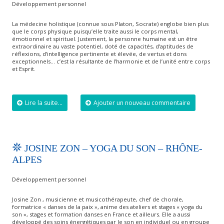
Développement personnel
La médecine holistique (connue sous Platon, Socrate) englobe bien plus
que le corps physique puisqu’elle traite aussi le corps mental,
émotionnel et spirituel. Justement, la personne humaine est un être
extraordinaire au vaste potentiel, doté de capacités, d’aptitudes de
réflexions, d’intelligence pertinente et élevée, de vertus et dons
exceptionnels… c’est la résultante de l’harmonie et de l’unité entre corps
et Esprit.
Lire la suite...
Ajouter un nouveau commentaire
JOSINE ZON – YOGA DU SON – RHÔNE-
ALPES
Développement personnel
Josine Zon , musicienne et musicothérapeute, chef de chorale,
formatrice « danses de la paix », anime des ateliers et stages « yoga du
son », stages et formation danses en France et ailleurs. Elle a aussi
développé des soins énergétiques par le son en individuel ou en groupe