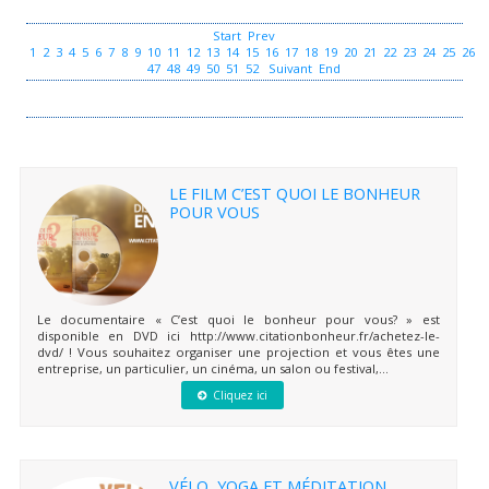
Start
Prev
1
2
3
4
5
6
7
8
9
10
11
12
13
14
15
16
17
18
19
20
21
22
23
24
25
26
2
47
48
49
50
51
52
Suivant
End
LE FILM C’EST QUOI LE BONHEUR
POUR VOUS
Le documentaire « C’est quoi le bonheur pour vous? » est
disponible en DVD ici http://www.citationbonheur.fr/achetez-le-
dvd/ ! Vous souhaitez organiser une projection et vous êtes une
entreprise, un particulier, un cinéma, un salon ou festival,...
Cliquez ici
VÉLO, YOGA ET MÉDITATION