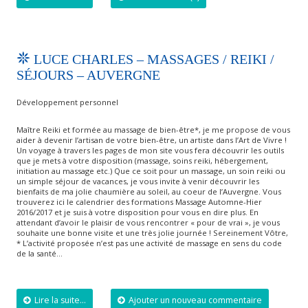
LUCE CHARLES – MASSAGES / REIKI /
SÉJOURS – AUVERGNE
Développement personnel
Maître Reiki et formée au massage de bien-être*, je me propose de vous
aider à devenir l’artisan de votre bien-être, un artiste dans l’Art de Vivre !
Un voyage à travers les pages de mon site vous fera découvrir les outils
que je mets à votre disposition (massage, soins reiki, hébergement,
initiation au massage etc.) Que ce soit pour un massage, un soin reiki ou
un simple séjour de vacances, je vous invite à venir découvrir les
bienfaits de ma jolie chaumière au soleil, au coeur de l’Auvergne. Vous
trouverez ici le calendrier des formations Massage Automne-Hier
2016/2017 et je suis à votre disposition pour vous en dire plus. En
attendant d’avoir le plaisir de vous rencontrer « pour de vrai », je vous
souhaite une bonne visite et une très jolie journée ! Sereinement Vôtre,
* L’activité proposée n’est pas une activité de massage en sens du code
de la santé…
Lire la suite...
Ajouter un nouveau commentaire