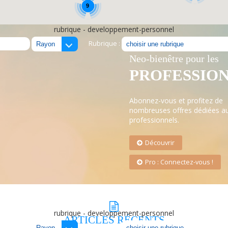
9
rubrique - developpement-personnel
Rubrique :
LE RÉSEAU
Neo-bienêtre pour les
PROFESSIO
Abonnez-vous et profitez de
nombreuses offres dédiées a
professionnels.
Découvrir
Pro : Connectez-vous !
rubrique - developpement-personnel
ARTICLES
RÉCENTS
Rubrique :