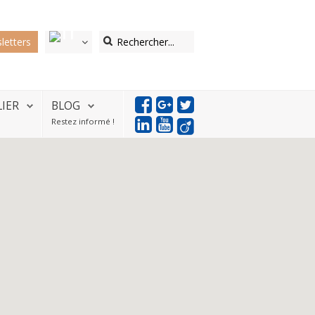
letters
LIER
BLOG
Restez informé !