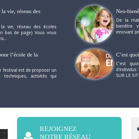
la vie, réseau des
Neo-bienê
De la mat
bienêtre 
 la vie, réseau des écoles
innovant (in
n en bas de page) Vous vous
s...
our l’école de la
C’est quo
C'est quo
d'individus 
e festival est de proposer un
SUR LE SI
, techniques, activités qui
REJOIGNEZ
NOTRE RÉSEAU