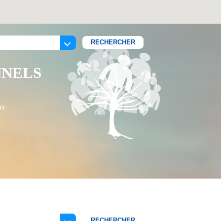
NNELS
ux