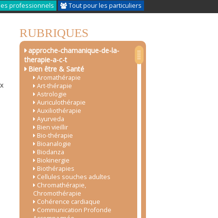
les professionnels
Tout pour les particuliers
RUBRIQUES
approche-chamanique-de-la-
therapie-a-c-t
Bien être & Santé
Aromathérapie
ux
Art-thérapie
Astrologie
Auriculothérapie
Auxiliothérapie
Ayurveda
Bien vieillir
Bio-thérapie
Bioanalogie
Biodanza
Biokinergie
Biothérapies
Cellules souches adultes
Chromathérapie,
Chromothérapie
Cohérence cardiaque
Communication Profonde