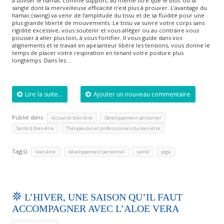
à utiliser le hamac comme support, au même titre que le bloc ou la
sangle dont la merveilleuse efficacité n’est plus à prouver. L’avantage du
hamac (swing) va venir de l’amplitude du tissu et de sa fluidité pour une
plus grande liberté de mouvements. Le tissu va suivre votre corps sans
rigidité excessive, vous soutenir et vous alléger ou au contraire vous
pousser à aller plus loin, à vous fortifier. Il vous guide dans vos
alignements et le travail en apesanteur libère les tensions, vous donne le
temps de placer votre respiration en tenant votre posture plus
longtemps. Dans les…
Lire la suite...
Ajouter un nouveau commentaire
Publié dans
,
,
Actualité bien-être
Développement personnel
,
Santé & Bien-être
Thérapeutes et professionnels du bien-être
Tag(s)
,
,
,
bien-être.
développement personnel
santé
yoga
L’HIVER, UNE SAISON QU’IL FAUT
ACCOMPAGNER AVEC L’ALOE VERA