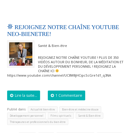
REJOIGNEZ NOTRE CHAÎNE YOUTUBE
NEO-BIENETRE!
Santé & Bien-être
REJOIGNEZ NOTRE CHAÎNE YOUTUBE ! PLUS DE 350
VIDÉOS AUTOUR DU BONHEUR, DE LA MÉDITATION ET
DU DÉVELOPPEMENT PERSONNEL ! REJOIGNEZ LA
CHAÎNE ICI
https://www.youtube.com/channel/UC8W8jHCipcScGre1d1_q3NA
Lire la suite...
1 Commentaire
Publié dans
,
,
Actualité bien-être
Bien-être et médecine douce
,
,
,
Développement personnel
Films spirituels
Santé & Bien-être
Thérapeutes et professionnels du bien-être