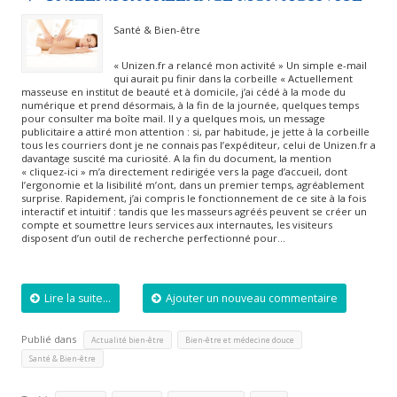
Santé & Bien-être
« Unizen.fr a relancé mon activité » Un simple e-mail
qui aurait pu finir dans la corbeille « Actuellement
masseuse en institut de beauté et à domicile, j’ai cédé à la mode du
numérique et prend désormais, à la fin de la journée, quelques temps
pour consulter ma boîte mail. Il y a quelques mois, un message
publicitaire a attiré mon attention : si, par habitude, je jette à la corbeille
tous les courriers dont je ne connais pas l’expéditeur, celui de Unizen.fr a
davantage suscité ma curiosité. A la fin du document, la mention
« cliquez-ici » m’a directement redirigée vers la page d’accueil, dont
l’ergonomie et la lisibilité m’ont, dans un premier temps, agréablement
surprise. Rapidement, j’ai compris le fonctionnement de ce site à la fois
interactif et intuitif : tandis que les masseurs agréés peuvent se créer un
compte et soumettre leurs services aux internautes, les visiteurs
disposent d’un outil de recherche perfectionné pour…
Lire la suite...
Ajouter un nouveau commentaire
Publié dans
,
,
Actualité bien-être
Bien-être et médecine douce
Santé & Bien-être