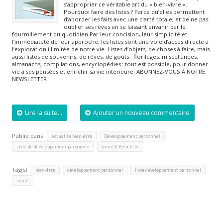
s’approprier ce véritable art du « bien-vivre ».
Pourquoi faire des listes ? Parce qu’elles permettent
d’aborder les faits avec une clarté totale, et de ne pas
oublier ses rêves en se laissant envahir par le
fourmillement du quotidien.Par leur concision, leur simplicité et
l’immédiateté de leur approche, les listes sont une voie d’accès directe à
l’exploration illimitée de notre vie. Listes d’objets, de choses à faire, mais
aussi listes de souvenirs, de rêves, de goûts ; florilèges, miscellanées,
almanachs, compilations, encyclopédies : tout est possible, pour donner
vie à ses pensées et enrichir sa vie intérieure. ABONNEZ-VOUS À NOTRE
NEWSLETTER
Lire la suite...
Ajouter un nouveau commentaire
Publié dans
,
,
Actualité bien-être
Développement personnel
,
Livre de développement personnel
Santé & Bien-être
Tag(s)
,
,
,
bien-être
développement personnel
livre développement personnel
santé