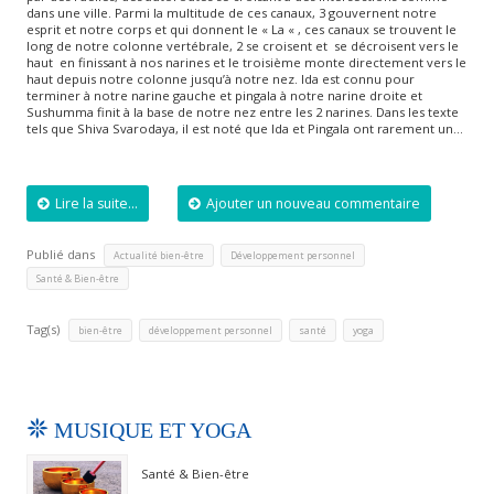
dans une ville. Parmi la multitude de ces canaux, 3 gouvernent notre
esprit et notre corps et qui donnent le « La « , ces canaux se trouvent le
long de notre colonne vertébrale, 2 se croisent et se décroisent vers le
haut en finissant à nos narines et le troisième monte directement vers le
haut depuis notre colonne jusqu’à notre nez. Ida est connu pour
terminer à notre narine gauche et pingala à notre narine droite et
Sushumma finit à la base de notre nez entre les 2 narines. Dans les texte
tels que Shiva Svarodaya, il est noté que Ida et Pingala ont rarement un…
Lire la suite...
Ajouter un nouveau commentaire
Publié dans
,
,
Actualité bien-être
Développement personnel
Santé & Bien-être
Tag(s)
,
,
,
bien-être
développement personnel
santé
yoga
MUSIQUE ET YOGA
Santé & Bien-être