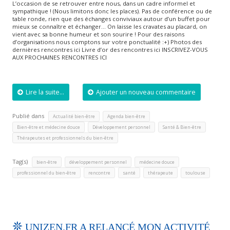
L’occasion de se retrouver entre nous, dans un cadre informel et
sympathique ! (Nous limitons donc les places). Pas de conférence ou de
table ronde, rien que des échanges conviviaux autour d’un buffet pour
mieux se connaître et échanger… On laisse les cravates au placard, on
vient avec sa bonne humeur et son sourire ! Pour des raisons
d’organisations nous comptons sur votre ponctualité :+) Photos des
dernières rencontres ici Livre d’or des rencontres ici INSCRIVEZ-VOUS
AUX PROCHAINES RENCONTRES ICI
Lire la suite...
Ajouter un nouveau commentaire
Publié dans
,
,
Actualité bien-être
Agenda bien-être
,
,
,
Bien-être et médecine douce
Développement personnel
Santé & Bien-être
Thérapeutes et professionnels du bien-être
Tag(s)
,
,
,
bien-être
développement personnel
médecine douce
,
,
,
,
professionnel du bien-être
rencontre
santé
thérapeute
toulouse
UNIZEN.FR A RELANCÉ MON ACTIVITÉ