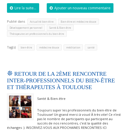
Lire la suite...
Ajouter un nouveau commentaire
Publié dans
,
,
Actualité bien-être
Bien-être et médecine douce
,
,
Développement personnel
Santé & Bien-être
Thérapeutes et professionnels du bien-être
Tag(s)
,
,
,
bien-être
médecine douce
méditation
santé
RETOUR DE LA 2ÈME RENCONTRE
INTER-PROFESSIONNELS DU BIEN-ÊTRE
ET THÉRAPEUTES À TOULOUSE
Santé & Bien-être
Toujours super les professionnels du bien-être de
Toulouse! Un grand merci à vous! À très vite! Ce n’est
pas le nombre de participants qui participent au
succès de nos rencontres, c’est la qualité des
échanges :). INSCRIVEZ-VOUS AUX PROCHAINES RENCONTRES ICI