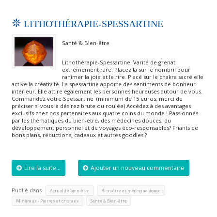
LITHOTHÉRAPIE-SPESSARTINE
Santé & Bien-être
Lithothérapie-Spessartine. Varité de grenat
extrêmement rare. Placez la sur le nombril pour
ranimer la joie et le rire. Placé sur le chakra sacré elle
active la créativité. La spessartine apporte des sentiments de bonheur
intérieur. Elle attire également les personnes heureuses autour de vous.
Commandez votre Spessartine (minimum de 15 euros, merci de
préciser si vous la désirez brute ou roulée) Accédez à des avantages
exclusifs chez nos partenaires aux quatre coins du monde ! Passionnés
par les thématiques du bien-être, des médecines douces, du
développement personnel et de voyages éco-responsables? Friants de
bons plans, réductions, cadeaux et autres goodies ?
Lire la suite...
Ajouter un nouveau commentaire
Publié dans
,
,
Actualité bien-être
Bien-être et médecine douce
,
Minéraux - Pierres et cristaux
Santé & Bien-être