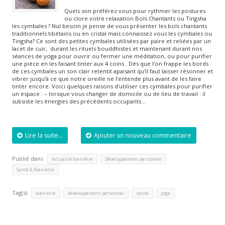
Quels son préférez vous pour rythmer les postures
ou clore votre relaxation Bols Chantants ou Tingsha
les cymbales ? Nul besoin je pense de vous présenter les bols chantants
traditionnels tibétains ou en cristal mais connaissez vous les cymbales ou
Tingsha? Ce sont des petites cymbales utilisées par paire et reliées par un
lacet de cuir, durant les rituels bouddhistes et maintenant durant nos
séances de yoga pour ouvrir ou fermer une méditation, ou pour purifier
une pièce en les faisant tinter aux 4 coins . Dès que l’on frappe les bords
de ces cymbales un son clair retentit apaisant qu’il faut laisser résonner et
vibrer jusqu’à ce que notre oreille ne l’entende plus avant de les faire
tinter encore. Voici quelques raisons d’utiliser ces cymbales pour purifier
un espace : – lorsque vous changer de domicile ou de lieu de travail : il
subsiste les énergies des précédents occupants…
Lire la suite...
Ajouter un nouveau commentaire
Publié dans
,
,
Actualité bien-être
Développement personnel
Santé & Bien-être
Tag(s)
,
,
,
bien-être
développement personnel
santé
yoga