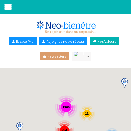
Accueil
Annuaire Bien-être
Espace Pro
Rejoignez notre réseau
Nos Valeurs
Agenda
Newsletters
Services Pro
Services particulier
Blog
1085
12
263