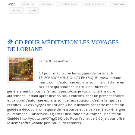
Tag(s)
,
,
,
,
bien-être
cristaux
lithothérapie
médecine douce
minéraux
,
,
pierres
santé
CD POUR MÉDITATION LES VOYAGES
DE LORIANE
Santé & Bien-être
CD pour méditation les voyages de loriane EN
TÉLÉCHARGEMENT OU CD PHYSIQUE : www.loriane-
music.com L’automne est la saison intermédiaire en
occident qui annonce le froid de l’hiver et
généralement, nous ne l’aimons pas…Aussi je vous invite à la vivre
autrement ! Instant après instant, nous entrons dans un présent coloré
et paisible. L’automne est la saison de l’acceptation, c’est le temps des
récoltes. « Les voyages de Loriane » nous invitent par cette méditation
guidée à découvrir un espace de ressource et de paix relié aux énergies
du moment… Laissez-vous guider ! Inspiration d’Automne, Méditation
Guidée http://youtu.be/QTqgOBQju6c Pour l’achat de 3 CD je vous offre
le 4ème (offre valable jusqu’au 31 décembre)