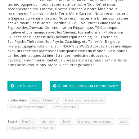
technologique qui nous ‘déconnecte’ de notre ‘Source’. et nous
reconnecter à nous même, à notre Essence, à notre Âme ? Nous
reconnecter à la divinité de la Terre Mère Sacrée… Nous reconnecter à
la Sagesse du Féminin Sacré… Nous reconnecter à la Dimension Sacrée
des Animaux… et la Nôtre ! Martine D. ‘EquiEvolution’: Guidés par la
Sagesse des Chevaux. Communication Empathique, Télépathique,
Intuitive et Chamanique avec les Chevaux Formations en Professions
Guidées par la Sagesse des Chevaux EquiCoaching, EquiThérapies,
EquiPsychoThérapies, EquiPsychoCoaching, etc Tenerife- Belgique-
France, Espagne, Catalunia, et… INSCRIVEZ-VOUS Accédez à des avantages
exclusifs chez nos partenaires aux quatre coins du monde ! Passionnés
par les thématiques du bien-être, des médecines douces, du
développement personnel et de voyages éco-responsables? Friants de
bons plans, réductions, cadeaux et autres goodies ?
Lire la suite...
Ajouter un nouveau commentaire
Publié dans
,
,
Actualité bien-être
Bien-être et médecine douce
,
Développement personnel
Santé & Bien-être
Tag(s)
,
,
,
,
,
bien-être
chamane
cheval
développement personnel
santé
stage développement personnel