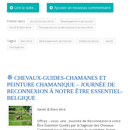
Lire la suite...
Ajouter un nouveau commentaire
Publié dans
,
,
Actualité bien-être
Développement personnel
,
Santé & Bien-être
Thérapeutes et professionnels du bien-être
Tag(s)
,
,
,
,
bien-être
développement personnel
médecine douce
santé
thérapeute
CHEVAUX-GUIDES-CHAMANES ET
PEINTURE CHAMANIQUE – JOURNÉE DE
RECONNEXION À NOTRE ÊTRE ESSENTIEL-
BELGIQUE
Santé & Bien-être
Offrez – vous une…Journée de Reconnexion à votre
Être Essentiel Guidés par la Sagesse des Chevaux
Comment nous déconnecter du quotidien hyper