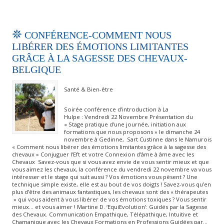
CONFÉRENCE-COMMENT NOUS
LIBÉRER DES ÉMOTIONS LIMITANTES
GRÂCE À LA SAGESSE DES CHEVAUX-
BELGIQUE
Santé & Bien-être
Soirée conférence d’introduction à La
Hulpe : Vendredi 22 Novembre Présentation du
« Stage pratique d’une journée, initiation aux
formations que nous proposons » le dimanche 24
novembre à Gedinne, Sart Custinne dans le Namurois
« Comment nous libérer des émotions limitantes grâce à la sagesse des
chevaux » Conjuguer l’Eft et votre Connexion d’âme à âme avec les
Chevaux Savez-vous que si vous avez envie de vous sentir mieux et que
vous aimez les chevaux, la conférence du vendredi 22 novembre va vous
intéresser et le stage qui suit aussi ? Vos émotions vous pèsent ? Une
technique simple existe, elle est au bout de vos doigts ! Savez-vous qu’en
plus d’être des animaux fantastiques, les chevaux sont des « thérapeutes
» qui vous aident à vous libérer de vos émotions toxiques ? Vous sentir
mieux… et vous aimer ! Martine D. ‘EquiEvolution’: Guidés par la Sagesse
des Chevaux. Communication Empathique, Télépathique, Intuitive et
Chamanique avec les Chevaux Formations en Professions Guidées par…