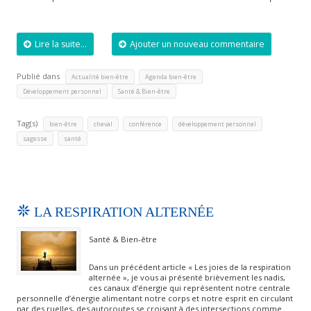
Lire la suite...
Ajouter un nouveau commentaire
Publié dans
,
,
Actualité bien-être
Agenda bien-être
,
Développement personnel
Santé & Bien-être
Tag(s)
,
,
,
,
bien-être
cheval
conférence
développement personnel
,
sagesse
santé
LA RESPIRATION ALTERNÉE
Santé & Bien-être
Dans un précédent article « Les joies de la respiration
alternée », je vous ai présenté brièvement les nadis,
ces canaux d’énergie qui représentent notre centrale
personnelle d’énergie alimentant notre corps et notre esprit en circulant
par des ruelles, des autoroutes se croisant à des intersections comme