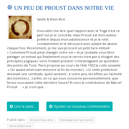
UN PEU DE PROUST DANS NOTRE VIE
Santé & Bien-être
Vous allez me dire quel rapport avec le Yoga n’est ce
pas? oui je le concède, mais Proust est mon auteur
préféré depuis mon adolescence et je le relis
constamment et le découvre avec autant de saveur
chaque fois. Récemment, je me suis procuré un petit livre intitulé
« Comment Proust peut changer votre vie » et je souhaite vous faire
partager un extrait qui finalement vous le verrez n’est pas si éloigné des
préceptes yogiques: vivre l’instant présent ! L’Intransigeant un quotidien
des potins de Tout- Paris propose au cours de l’été 1922 la colle suivante
» Un savant américain annonce la fin du monde (…) Si cette prédiction
devenait une certitude, quels seraient , à votre avis, les effets sur l’activité
des hommes (…) enfin, en ce qui vous concerne personnellement, que
feriez vous avant cette dernière heure? Et voici la contribution de Marcel
Proust : » Je crois que…
Lire la suite...
Ajouter un nouveau commentaire
Publié dans
,
,
Actualité bien-être
Développement personnel
Santé & Bien-être