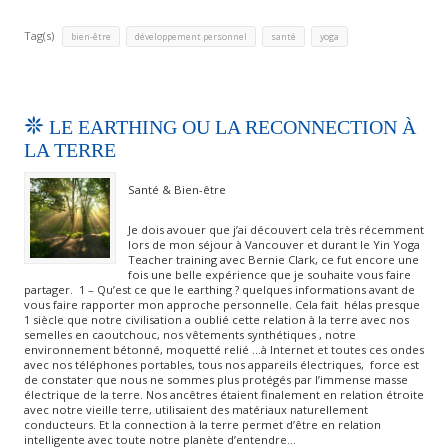
Tag(s)
,
,
,
bien-être
développement personnel
santé
yoga
LE EARTHING OU LA RECONNECTION À
LA TERRE
Santé & Bien-être
Je dois avouer que j’ai découvert cela très récemment
lors de mon séjour à Vancouver et durant le Yin Yoga
Teacher training avec Bernie Clark, ce fut encore une
fois une belle expérience que je souhaite vous faire
partager. 1 – Qu’est ce que le earthing ? quelques informations avant de
vous faire rapporter mon approche personnelle. Cela fait hélas presque
1 siècle que notre civilisation a oublié cette relation à la terre avec nos
semelles en caoutchouc, nos vêtements synthétiques , notre
environnement bétonné, moquetté relié …à Internet et toutes ces ondes
avec nos téléphones portables, tous nos appareils électriques, force est
de constater que nous ne sommes plus protégés par l’immense masse
électrique de la terre. Nos ancêtres étaient finalement en relation étroite
avec notre vieille terre, utilisaient des matériaux naturellement
conducteurs. Et la connection à la terre permet d’être en relation
intelligente avec toute notre planète d’entendre…