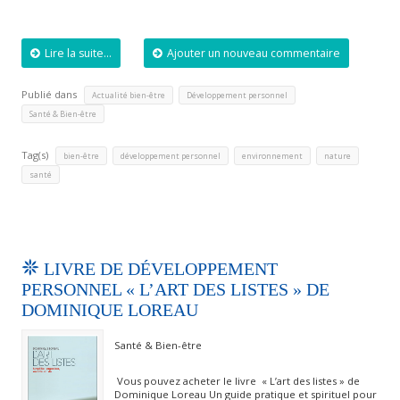
Lire la suite...
Ajouter un nouveau commentaire
Publié dans
,
,
Actualité bien-être
Développement personnel
Santé & Bien-être
Tag(s)
,
,
,
,
bien-être
développement personnel
environnement
nature
santé
LIVRE DE DÉVELOPPEMENT
PERSONNEL « L’ART DES LISTES » DE
DOMINIQUE LOREAU
Santé & Bien-être
Vous pouvez acheter le livre « L’art des listes » de
Dominique Loreau Un guide pratique et spirituel pour