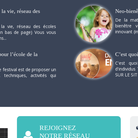
la vie, réseau des
Neo-bienê
De la mat
bienêtre 
 la vie, réseau des écoles
innovant (in
n en bas de page) Vous vous
s...
our l’école de la
C’est quo
C'est quo
d'individus 
e festival est de proposer un
SUR LE SI
, techniques, activités qui
REJOIGNEZ
NOTRE RÉSEAU