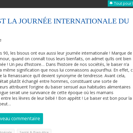
Tout pour 
’EST LA JOURNÉE INTERNATIONALE DU
e
 90, les bisous ont eux aussi leur journée internationale ! Marque de
mour, quand on connaît tous leurs bienfaits, on admet qu’ils ont bien
née ! Un peu d’histoire… Dans l’histoire de nos sociétés, le baiser n’a
a même signification que nous lui connaissons aujourd’hui. En effet, 
 de la Renaissance qu’il devient synonyme de tendresse. Avant cela,
l était plutôt échangé entre hommes, constituant une sorte de
eurs attribuent l’origine du baiser sensuel aux habitudes alimentaires
angue serait une survivance de cette époque où les mamans
 entre les lèvres de leur bébé ! Bon appétit ! Le baiser est bon pour la
 peut…
uveau commentaire
,
énérale
Santé & Bien-être