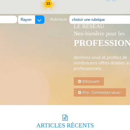
13
Rubrique :
LE RÉSEAU
Neo-bienêtre pour les
PROFESSIO
Abonnez-vous et profitez de
nombreuses offres dédiées a
professionnels.
Découvrir
Pro : Connectez-vous !
ARTICLES
RÉCENTS