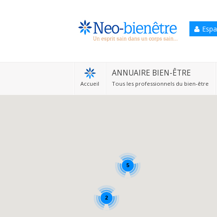
Espa
Accueil
Annuaire Bien-être
ANNUAIRE BIEN-ÊTRE
Accueil
Tous les professionnels du bien-être
Agenda
Services Pro
Services particulier
Blog
5
2