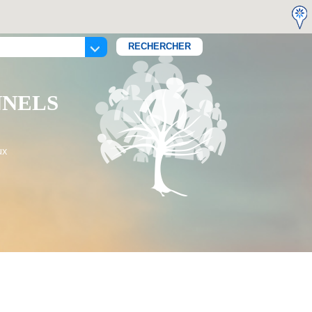
NNELS
ux