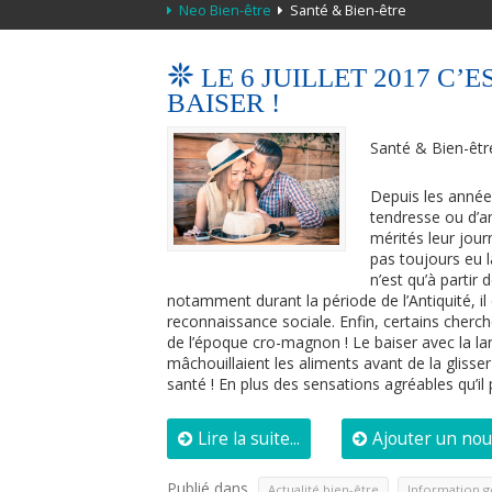
Neo Bien-être
Santé & Bien-être
LE 6 JUILLET 2017 C
BAISER !
Santé & Bien-êtr
Depuis les années
tendresse ou d’a
mérités leur jour
pas toujours eu l
n’est qu’à partir
notamment durant la période de l’Antiquité, i
reconnaissance sociale. Enfin, certains cherch
de l’époque cro-magnon ! Le baiser avec la l
mâchouillaient les aliments avant de la glisser
santé ! En plus des sensations agréables qu’il
Lire la suite...
Ajouter un no
Publié dans
,
Actualité bien-être
Information g