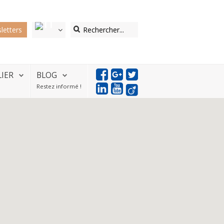
letters
LIER
BLOG
Restez informé !