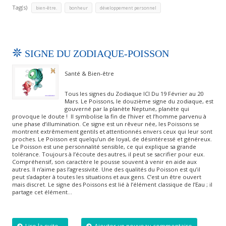
Tag(s)
,
,
bien-être.
bonheur
développement personnel
SIGNE DU ZODIAQUE-POISSON
Santé & Bien-être
Tous les signes du Zodiaque ICI Du 19 Février au 20
Mars. Le Poissons, le douzième signe du zodiaque, est
gouverné par la planète Neptune, planète qui
provoque le doute ! Il symbolise la fin de l’hiver et l’homme parvenu à
une phase d’illumination. Ce signe est un rêveur née, les Poissons se
montrent extrêmement gentils et attentionnés envers ceux qui leur sont
proches. Le Poisson est quelqu’un de loyal, de désintéressé et généreux.
Le Poisson est une personnalité sensible, ce qui explique sa grande
tolérance. Toujours à l’écoute des autres, il peut se sacrifier pour eux.
Compréhensif, son caractère le pousse souvent à venir en aide aux
autres. Il n’aime pas l’agressivité. Une des qualités du Poisson est qu’il
peut s’adapter à toutes les situations et aux gens. C’est un être ouvert
mais discret. Le signe des Poissons est lié à l’élément classique de l’Eau ; il
partage cet élément…