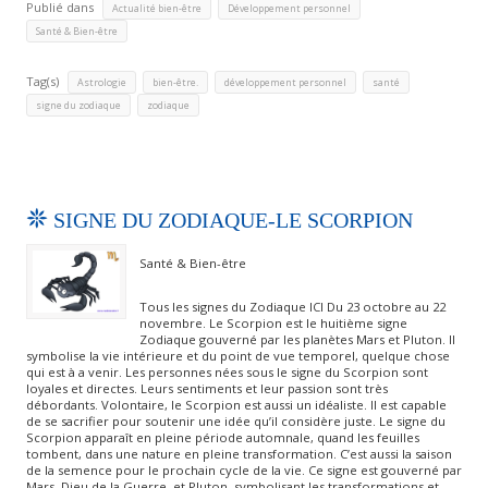
Publié dans
,
,
Actualité bien-être
Développement personnel
Santé & Bien-être
Tag(s)
,
,
,
,
Astrologie
bien-être.
développement personnel
santé
,
signe du zodiaque
zodiaque
SIGNE DU ZODIAQUE-LE SCORPION
Santé & Bien-être
Tous les signes du Zodiaque ICI Du 23 octobre au 22
novembre. Le Scorpion est le huitième signe
Zodiaque gouverné par les planètes Mars et Pluton. Il
symbolise la vie intérieure et du point de vue temporel, quelque chose
qui est à a venir. Les personnes nées sous le signe du Scorpion sont
loyales et directes. Leurs sentiments et leur passion sont très
débordants. Volontaire, le Scorpion est aussi un idéaliste. Il est capable
de se sacrifier pour soutenir une idée qu’il considère juste. Le signe du
Scorpion apparaît en pleine période automnale, quand les feuilles
tombent, dans une nature en pleine transformation. C’est aussi la saison
de la semence pour le prochain cycle de la vie. Ce signe est gouverné par
Mars, Dieu de la Guerre, et Pluton, symbolisant les transformations et