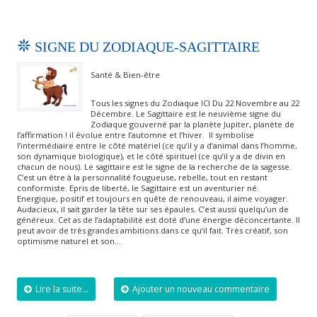
SIGNE DU ZODIAQUE-SAGITTAIRE
Santé & Bien-être
Tous les signes du Zodiaque ICI Du 22 Novembre au 22
Décembre. Le Sagittaire est le neuvième signe du
Zodiaque gouverné par la planète Jupiter, planète de
l’affirmation ! il évolue entre l’automne et l’hiver. Il symbolise
l’intermédiaire entre le côté matériel (ce qu’il y a d’animal dans l’homme,
son dynamique biologique), et le côté spirituel (ce qu’il y a de divin en
chacun de nous). Le sagittaire est le signe de la recherche de la sagesse.
C’est un être à la personnalité fougueuse, rebelle, tout en restant
conformiste. Epris de liberté, le Sagittaire est un aventurier né.
Energique, positif et toujours en quête de renouveau, il aime voyager.
Audacieux, il sait garder la tête sur ses épaules. C’est aussi quelqu’un de
généreux. Cet as de l’adaptabilité est doté d’une énergie déconcertante. Il
peut avoir de très grandes ambitions dans ce qu’il fait. Très créatif, son
optimisme naturel et son…
Lire la suite...
Ajouter un nouveau commentaire