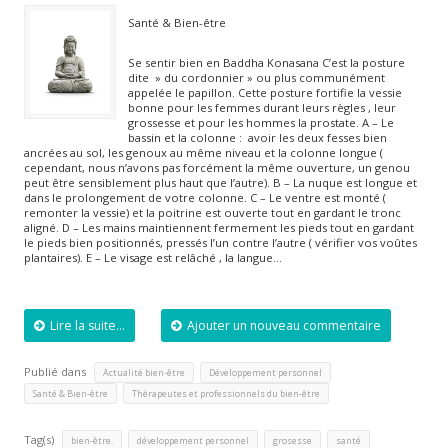
Santé & Bien-être
Se sentir bien en Baddha Konasana C’est la posture
dite » du cordonnier » ou plus communément
appelée le papillon. Cette posture fortifie la vessie
bonne pour les femmes durant leurs règles , leur
grossesse et pour les hommes la prostate. A – Le
bassin et la colonne : avoir les deux fesses bien
ancrées au sol, les genoux au même niveau et la colonne longue (
cependant, nous n’avons pas forcément la même ouverture, un genou
peut être sensiblement plus haut que l’autre). B – La nuque est longue et
dans le prolongement de votre colonne. C – Le ventre est monté (
remonter la vessie) et la poitrine est ouverte tout en gardant le tronc
aligné. D – Les mains maintiennent fermement les pieds tout en gardant
le pieds bien positionnés, pressés l’un contre l’autre ( vérifier vos voûtes
plantaires). E – Le visage est relâché , la langue…
Lire la suite...
Ajouter un nouveau commentaire
Publié dans
,
,
Actualité bien-être
Développement personnel
,
Santé & Bien-être
Thérapeutes et professionnels du bien-être
Tag(s)
,
,
,
bien-être.
développement personnel
grosesse
santé