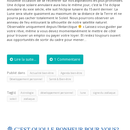
nouvelle occasion de se recentrer sur nos aspirations les plus profondes.
Une éclipse solaire annulaire aura lieu le même jour, c’est la 11e éclipse
annulaire du xxie siècle, elle suit l’éclipse lunaire du 15 avril dernier. La
Lune sera située quasiment au maximum de sa distance de la Terre et ne
pourra pas cacher totalement le Soleil. Nous pourrons observer un
anneau de feu entourant la silhouette de notre satellite naturel.
Observable uniquement depuis l’Antarctique
« Laissez-vous guider par
votre rêve, même si vous devez momentanément le mettre de côté
pour trouver un emploi ou payer votre loyer. Et restez toujours ouvert
aux opportunités de sortir du cadre pour mener…
Lire la suite...
1 Commentaire
Publié dans
,
,
Actualité bien-être
Agenda bien-être
,
Développement personnel
Santé & Bien-être
Tag(s)
,
,
,
,
Astrologie
développement personnel
lune
signe du zodiaque
,
soleil
zodiaque
C’EST QUOI LE BONHEUR POUR VOUS?