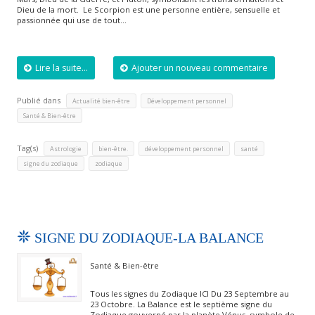
Dieu de la mort. Le Scorpion est une personne entière, sensuelle et
passionnée qui use de tout…
Lire la suite...
Ajouter un nouveau commentaire
Publié dans
,
,
Actualité bien-être
Développement personnel
Santé & Bien-être
Tag(s)
,
,
,
,
Astrologie
bien-être.
développement personnel
santé
,
signe du zodiaque
zodiaque
SIGNE DU ZODIAQUE-LA BALANCE
Santé & Bien-être
Tous les signes du Zodiaque ICI Du 23 Septembre au
23 Octobre. La Balance est le septième signe du
Zodiaque gouverné par la planète Vénus, symbole de