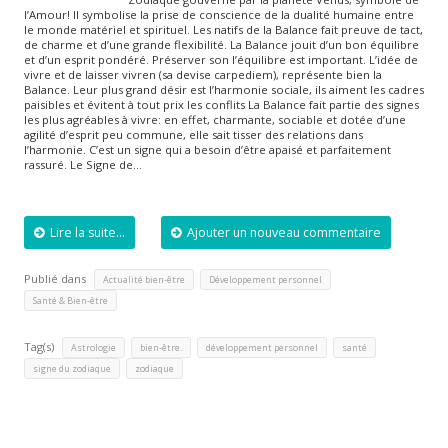
l’Amour! Il symbolise la prise de conscience de la dualité humaine entre
le monde matériel et spirituel. Les natifs de la Balance fait preuve de tact,
de charme et d’une grande flexibilité. La Balance jouit d’un bon équilibre
et d’un esprit pondéré. Préserver son l’équilibre est important. L’idée de
vivre et de laisser vivren (sa devise carpediem), représente bien la
Balance. Leur plus grand désir est l’harmonie sociale, ils aiment les cadres
paisibles et évitent à tout prix les conflits La Balance fait partie des signes
les plus agréables à vivre: en effet, charmante, sociable et dotée d’une
agilité d’esprit peu commune, elle sait tisser des relations dans
l’harmonie. C’est un signe qui a besoin d’être apaisé et parfaitement
rassuré. Le Signe de…
Lire la suite...
Ajouter un nouveau commentaire
Publié dans
,
,
Actualité bien-être
Développement personnel
Santé & Bien-être
Tag(s)
,
,
,
,
Astrologie
bien-être.
développement personnel
santé
,
signe du zodiaque
zodiaque