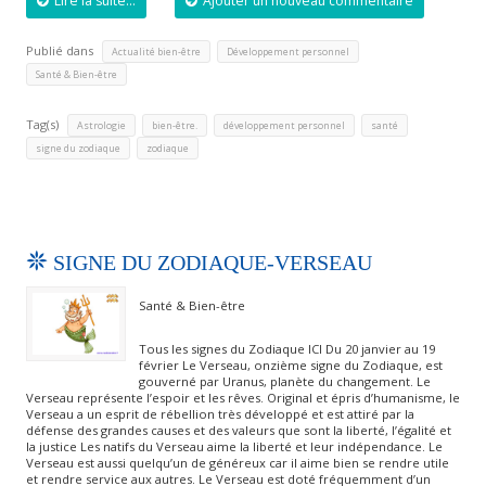
Lire la suite...
Ajouter un nouveau commentaire
Publié dans
,
,
Actualité bien-être
Développement personnel
Santé & Bien-être
Tag(s)
,
,
,
,
Astrologie
bien-être.
développement personnel
santé
,
signe du zodiaque
zodiaque
SIGNE DU ZODIAQUE-VERSEAU
Santé & Bien-être
Tous les signes du Zodiaque ICI Du 20 janvier au 19
février Le Verseau, onzième signe du Zodiaque, est
gouverné par Uranus, planète du changement. Le
Verseau représente l’espoir et les rêves. Original et épris d’humanisme, le
Verseau a un esprit de rébellion très développé et est attiré par la
défense des grandes causes et des valeurs que sont la liberté, l’égalité et
la justice Les natifs du Verseau aime la liberté et leur indépendance. Le
Verseau est aussi quelqu’un de généreux car il aime bien se rendre utile
et rendre service aux autres. Le Verseau est doté fréquemment d’un