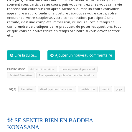
souvent vous participez au cours, puis vous rentrez chez vous car la vie
reprend son cours aussitôt après. Même si durant un cours vous allez
apprendre à approfondir une posture , éprouvez votre corps, votre
endurance, votre souplesse, votre concentration, participer à une
retraite, c’est une complète immersion, où vous aurez le temps de
comprendre de pratiquer de re-pratiquer, de poser les questions, tout
ce que vous ne pouvez faire en temps ordinaire si vous devez rentrer
et…
Lire la suite...
Ajouter un nouveau commentaire
Publié dans
,
,
Actualité bien-être
Développement personnel
,
Santé & Bien-être
Thérapeutes et professionnels du bien-être
Tag(s)
,
,
,
,
bien-être.
développement personnel
méditation
santé
yoga
SE SENTIR BIEN EN BADDHA
KONASANA