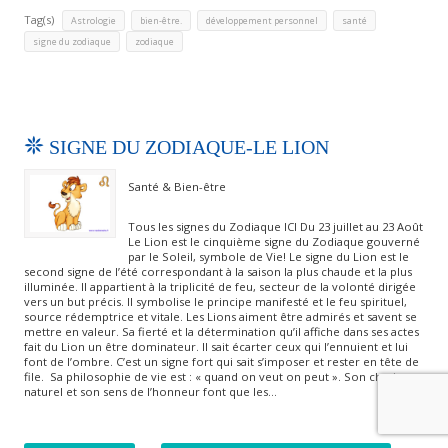
Tag(s)
,
,
,
,
Astrologie
bien-être.
développement personnel
santé
,
signe du zodiaque
zodiaque
SIGNE DU ZODIAQUE-LE LION
Santé & Bien-être
Tous les signes du Zodiaque ICI Du 23 juillet au 23 Août
Le Lion est le cinquième signe du Zodiaque gouverné
par le Soleil, symbole de Vie! Le signe du Lion est le
second signe de l’été correspondant à la saison la plus chaude et la plus
illuminée. Il appartient à la triplicité de feu, secteur de la volonté dirigée
vers un but précis. Il symbolise le principe manifesté et le feu spirituel,
source rédemptrice et vitale. Les Lions aiment être admirés et savent se
mettre en valeur. Sa fierté et la détermination qu’il affiche dans ses actes
fait du Lion un être dominateur. Il sait écarter ceux qui l’ennuient et lui
font de l’ombre. C’est un signe fort qui sait s’imposer et rester en tête de
file. Sa philosophie de vie est : « quand on veut on peut ». Son charisme
naturel et son sens de l’honneur font que les…