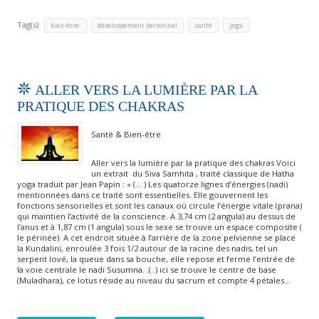
Tag(s)
,
,
,
bien-être.
développement personnel
santé
yoga
ALLER VERS LA LUMIÈRE PAR LA
PRATIQUE DES CHAKRAS
Santé & Bien-être
Aller vers la lumière par la pratique des chakras Voici
un extrait du Siva Samhita , traité classique de Hatha
yoga traduit par Jean Papin : « (… ) Les quatorze lignes d’énergies (nadi)
mentionnées dans ce traité sont essentielles. Elle gouvernent les
fonctions sensorielles et sont les canaux où circule l’énergie vitale (prana)
qui maintien l’activité de la conscience. A 3,74 cm (2 angula) au dessus de
l’anus et à 1,87 cm (1 angula) sous le sexe se trouve un espace composite (
le périnée). A cet endroit située à l’arrière de la zone pelvienne se place
la Kundalini, enroulée 3 fois 1/2 autour de la racine des nadis, tel un
serpent lové, la queue dans sa bouche, elle repose et ferme l’entrée de
la voie centrale le nadi Susumna. .(..) ici se trouve le centre de base
(Muladhara), ce lotus réside au niveau du sacrum et compte 4 pétales…