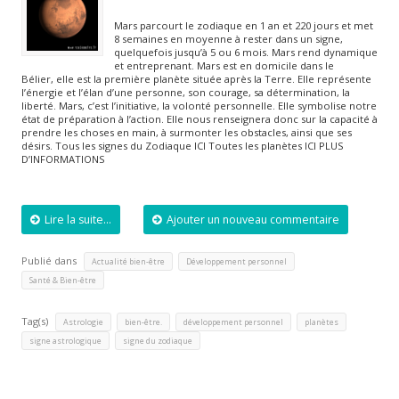
Mars parcourt le zodiaque en 1 an et 220 jours et met
8 semaines en moyenne à rester dans un signe,
quelquefois jusqu’à 5 ou 6 mois. Mars rend dynamique
et entreprenant. Mars est en domicile dans le
Bélier, elle est la première planète située après la Terre. Elle représente
l’énergie et l’élan d’une personne, son courage, sa détermination, la
liberté. Mars, c’est l’initiative, la volonté personnelle. Elle symbolise notre
état de préparation à l’action. Elle nous renseignera donc sur la capacité à
prendre les choses en main, à surmonter les obstacles, ainsi que ses
désirs. Tous les signes du Zodiaque ICI Toutes les planètes ICI PLUS
D’INFORMATIONS
Lire la suite...
Ajouter un nouveau commentaire
Publié dans
,
,
Actualité bien-être
Développement personnel
Santé & Bien-être
Tag(s)
,
,
,
,
Astrologie
bien-être.
développement personnel
planètes
,
signe astrologique
signe du zodiaque