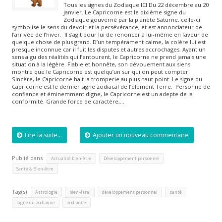
Tous les signes du Zodiaque ICI Du 22 décembre au 20
janvier. Le Capricorne est le dixième signe du
Zodiaque gouverné par la planète Saturne, celle-ci
symbolise le sens du devoir et la persévérance, et est annonciateur de
l’arrivée de l’hiver. Il s’agit pour lui de renoncer à lui-même en faveur de
quelque chose de plus grand. D’un tempérament calme, la colère lui est
presque inconnue car il fuit les disputes et autres accrochages. Ayant un
sens aigu des réalités qui l’entourent, le Capricorne ne prend jamais une
situation à la légère. Fiable et honnête, son dévouement aux siens
montre que le Capricorne est quelqu’un sur qui on peut compter.
Sincère, le Capricorne hait la tromperie au plus haut point. Le signe du
Capricorne est le dernier signe zodiacal de l’élément Terre. Personne de
confiance et éminemment digne, le Capricorne est un adepte de la
conformité. Grande force de caractère,…
Lire la suite...
Ajouter un nouveau commentaire
Publié dans
,
,
Actualité bien-être
Développement personnel
Santé & Bien-être
Tag(s)
,
,
,
,
Astrologie
bien-être.
développement personnel
santé
,
signe du zodiaque
zodiaque