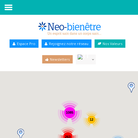
Accueil
Annuaire Bien-être
Espace Pro
Rejoignez notre réseau
Nos Valeurs
Agenda
Newsletters
Services Pro
Services particulier
Blog
1085
12
263