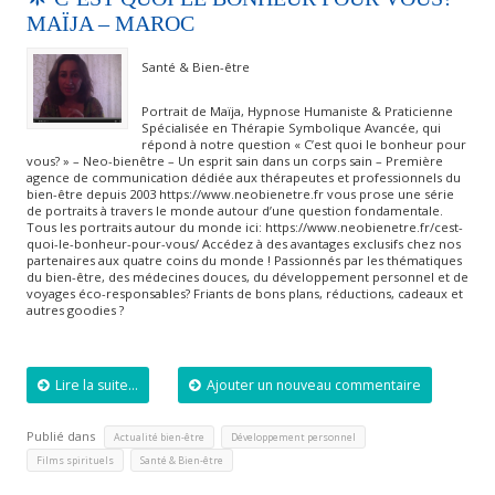
MAÏJA – MAROC
Santé & Bien-être
Portrait de Maïja, Hypnose Humaniste & Praticienne
Spécialisée en Thérapie Symbolique Avancée, qui
répond à notre question « C’est quoi le bonheur pour
vous? » – Neo-bienêtre – Un esprit sain dans un corps sain – Première
agence de communication dédiée aux thérapeutes et professionnels du
bien-être depuis 2003 https://www.neobienetre.fr vous prose une série
de portraits à travers le monde autour d’une question fondamentale.
Tous les portraits autour du monde ici: https://www.neobienetre.fr/cest-
quoi-le-bonheur-pour-vous/ Accédez à des avantages exclusifs chez nos
partenaires aux quatre coins du monde ! Passionnés par les thématiques
du bien-être, des médecines douces, du développement personnel et de
voyages éco-responsables? Friants de bons plans, réductions, cadeaux et
autres goodies ?
Lire la suite...
Ajouter un nouveau commentaire
Publié dans
,
,
Actualité bien-être
Développement personnel
,
Films spirituels
Santé & Bien-être