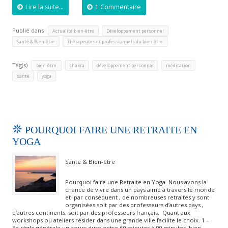
Lire la suite...
1 Commentaire
Publié dans
,
,
Actualité bien-être
Développement personnel
,
Santé & Bien-être
Thérapeutes et professionnels du bien-être
Tag(s)
,
,
,
,
bien-être.
chakra
développement personnel
méditation
,
santé
yoga
POURQUOI FAIRE UNE RETRAITE EN
YOGA
Santé & Bien-être
Pourquoi faire une Retraite en Yoga Nous avons la
chance de vivre dans un pays aimé à travers le monde
et par conséquent , de nombreuses retraites y sont
organisées soit par des professeurs d’autres pays ,
d’autres continents, soit par des professeurs français. Quant aux
workshops ou ateliers résider dans une grande ville facilite le choix. 1 –
En règle générale un cours dure entre 60 minutes à 90 minutes, bien