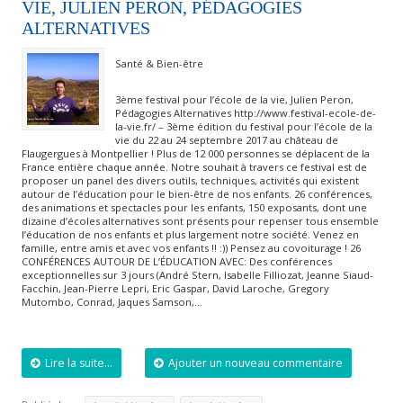
VIE, JULIEN PERON, PÉDAGOGIES
ALTERNATIVES
Santé & Bien-être
3ème festival pour l’école de la vie, Julien Peron,
Pédagogies Alternatives http://www.festival-ecole-de-
la-vie.fr/ – 3ème édition du festival pour l’école de la
vie du 22 au 24 septembre 2017 au château de
Flaugergues à Montpellier ! Plus de 12 000 personnes se déplacent de la
France entière chaque année. Notre souhait à travers ce festival est de
proposer un panel des divers outils, techniques, activités qui existent
autour de l’éducation pour le bien-être de nos enfants. 26 conférences,
des animations et spectacles pour les enfants, 150 exposants, dont une
dizaine d’écoles alternatives sont présents pour repenser tous ensemble
l’éducation de nos enfants et plus largement notre société. Venez en
famille, entre amis et avec vos enfants !! :)) Pensez au covoiturage ! 26
CONFÉRENCES AUTOUR DE L’ÉDUCATION AVEC: Des conférences
exceptionnelles sur 3 jours (André Stern, Isabelle Filliozat, Jeanne Siaud-
Facchin, Jean-Pierre Lepri, Eric Gaspar, David Laroche, Gregory
Mutombo, Conrad, Jaques Samson,…
Lire la suite...
Ajouter un nouveau commentaire