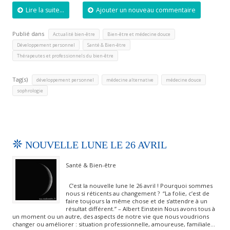
Lire la suite...
Ajouter un nouveau commentaire
Publié dans
,
,
Actualité bien-être
Bien-être et médecine douce
,
,
Développement personnel
Santé & Bien-être
Thérapeutes et professionnels du bien-être
Tag(s)
,
,
,
développement personnel
médecine alternative
médecine douce
sophrologie
NOUVELLE LUNE LE 26 AVRIL
Santé & Bien-être
C’est la nouvelle lune le 26 avril ! Pourquoi sommes
nous si réticents au changement ? “La folie, c’est de
faire toujours la même chose et de s’attendre à un
résultat différent.” – Albert Einstein Nous avons tous à
un moment ou un autre, des aspects de notre vie que nous voudrions
changer ou améliorer : situation professionnelle, amoureuse, familiale…