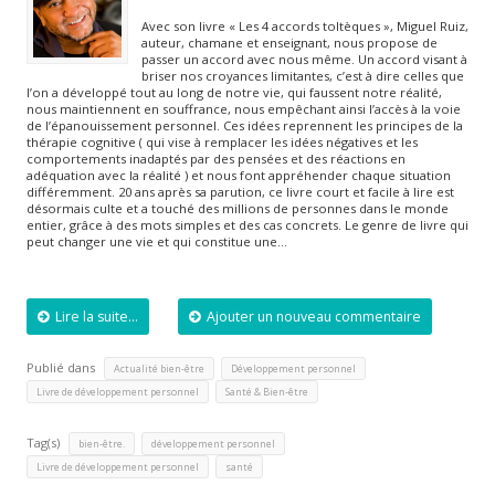
Avec son livre « Les 4 accords toltèques », Miguel Ruiz,
auteur, chamane et enseignant, nous propose de
passer un accord avec nous même. Un accord visant à
briser nos croyances limitantes, c’est à dire celles que
l’on a développé tout au long de notre vie, qui faussent notre réalité,
nous maintiennent en souffrance, nous empêchant ainsi l’accès à la voie
de l’épanouissement personnel. Ces idées reprennent les principes de la
thérapie cognitive ( qui vise à remplacer les idées négatives et les
comportements inadaptés par des pensées et des réactions en
adéquation avec la réalité ) et nous font appréhender chaque situation
différemment. 20 ans après sa parution, ce livre court et facile à lire est
désormais culte et a touché des millions de personnes dans le monde
entier, grâce à des mots simples et des cas concrets. Le genre de livre qui
peut changer une vie et qui constitue une…
Lire la suite...
Ajouter un nouveau commentaire
Publié dans
,
,
Actualité bien-être
Développement personnel
,
Livre de développement personnel
Santé & Bien-être
Tag(s)
,
,
bien-être.
développement personnel
,
Livre de développement personnel
santé