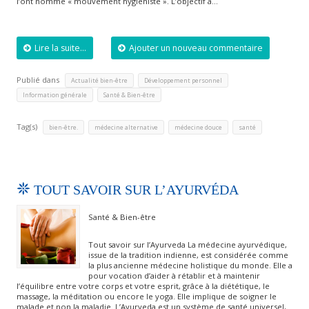
l’ont nommé « mouvement hygiéniste ». L’objectif a…
Lire la suite...
Ajouter un nouveau commentaire
Publié dans
,
,
Actualité bien-être
Développement personnel
,
Information générale
Santé & Bien-être
Tag(s)
,
,
,
bien-être.
médecine alternative
médecine douce
santé
TOUT SAVOIR SUR L’AYURVÉDA
Santé & Bien-être
Tout savoir sur l’Ayurveda La médecine ayurvédique,
issue de la tradition indienne, est considérée comme
la plus ancienne médecine holistique du monde. Elle a
pour vocation d’aider à rétablir et à maintenir
l’équilibre entre votre corps et votre esprit, grâce à la diététique, le
massage, la méditation ou encore le yoga. Elle implique de soigner le
malade et non la maladie. L’Ayurveda est un système de santé universel,