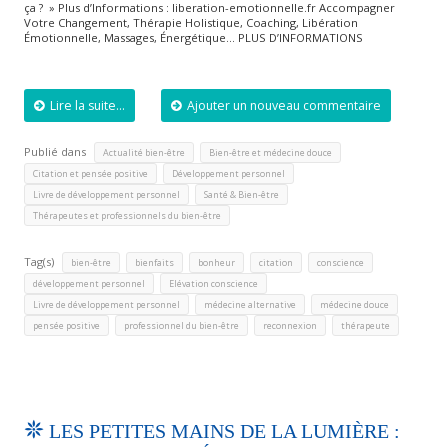
ça ? » Plus d’Informations : liberation-emotionnelle.fr Accompagner
Votre Changement, Thérapie Holistique, Coaching, Libération
Émotionnelle, Massages, Énergétique… PLUS D’INFORMATIONS
Lire la suite...
Ajouter un nouveau commentaire
Publié dans
,
,
Actualité bien-être
Bien-être et médecine douce
,
,
Citation et pensée positive
Développement personnel
,
,
Livre de développement personnel
Santé & Bien-être
Thérapeutes et professionnels du bien-être
Tag(s)
,
,
,
,
,
bien-être
bienfaits
bonheur
citation
conscience
,
,
développement personnel
Elévation conscience
,
,
,
Livre de développement personnel
médecine alternative
médecine douce
,
,
,
pensée positive
professionnel du bien-être
reconnexion
thérapeute
LES PETITES MAINS DE LA LUMIÈRE :