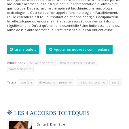
molécules aromatiques ainsi que par leur représentation qualitative et
quantitative. En cela, l’aromathérapie est biochimie, pharmacologie,
toxicologie… . C’est ce que l’on appelle l’aromatologie. • Parallèlement,
l’huile essentielle est toujours vibration et donc énergie. L’acupuncteur,
le réflexologue ou encore le thérapeute ayurvédique s’en sert donc
régulièrement. Qu’est qu’une huile essentielle ? Une huile essentielle est
l’âme de la plante aromatique. C’est l’essence que l’on obtient d’une…
Lire la suite...
Ajouter un nouveau commentaire
Publié dans
,
,
Actualité bien-être
Bien-être et médecine douce
Santé & Bien-être
Tag(s)
,
,
,
bien-être.
développement personnel
médecine alternative
santé
LES 4 ACCORDS TOLTÈQUES
Santé & Bien-être