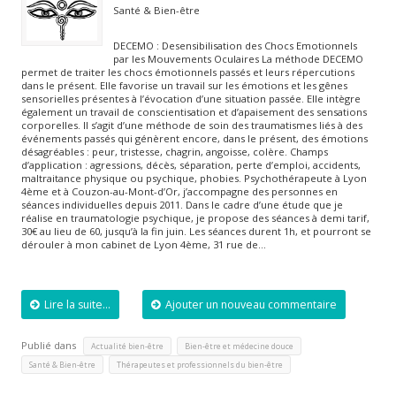
Santé & Bien-être
DECEMO : Desensibilisation des Chocs Emotionnels
par les Mouvements Oculaires La méthode DECEMO
permet de traiter les chocs émotionnels passés et leurs répercutions
dans le présent. Elle favorise un travail sur les émotions et les gênes
sensorielles présentes à l’évocation d’une situation passée. Elle intègre
également un travail de conscientisation et d’apaisement des sensations
corporelles. Il s’agit d’une méthode de soin des traumatismes liés à des
événements passés qui génèrent encore, dans le présent, des émotions
désagréables : peur, tristesse, chagrin, angoisse, colère. Champs
d’application : agressions, décès, séparation, perte d’emploi, accidents,
maltraitance physique ou psychique, phobies. Psychothérapeute à Lyon
4ème et à Couzon-au-Mont-d’Or, j’accompagne des personnes en
séances individuelles depuis 2011. Dans le cadre d’une étude que je
réalise en traumatologie psychique, je propose des séances à demi tarif,
30€ au lieu de 60, jusqu’à la fin juin. Les séances durent 1h, et pourront se
dérouler à mon cabinet de Lyon 4ème, 31 rue de…
Lire la suite...
Ajouter un nouveau commentaire
Publié dans
,
,
Actualité bien-être
Bien-être et médecine douce
,
Santé & Bien-être
Thérapeutes et professionnels du bien-être