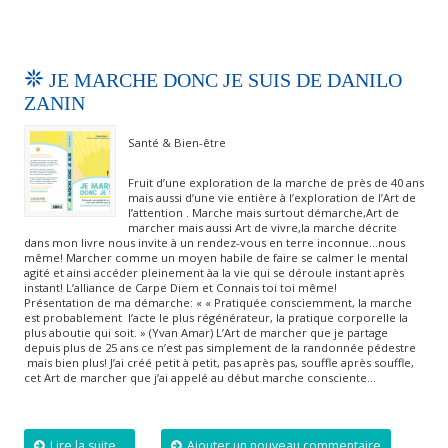
JE MARCHE DONC JE SUIS DE DANILO
ZANIN
Santé & Bien-être
Fruit d’une exploration de la marche de près de 40 ans
mais aussi d’une vie entière à l’exploration de l’Art de
l’attention . Marche mais surtout démarche,Art de
marcher mais aussi Art de vivre,la marche décrite
dans mon livre nous invite à un rendez-vous en terre inconnue…nous
même! Marcher comme un moyen habile de faire se calmer le mental
agité et ainsi accéder pleinement àa la vie qui se déroule instant après
instant! L’alliance de Carpe Diem et Connais toi toi même!
Présentation de ma démarche: « « Pratiquée consciemment, la marche
est probablement l’acte le plus régénérateur, la pratique corporelle la
plus aboutie qui soit. » (Yvan Amar) L’Art de marcher que je partage
depuis plus de 25 ans ce n’est pas simplement de la randonnée pédestre
mais bien plus! J’ai créé petit à petit, pas après pas, souffle après souffle,
cet Art de marcher que j’ai appelé au début marche consciente…
Lire la suite...
Ajouter un nouveau commentaire