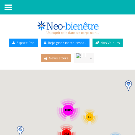
Accueil
Annuaire Bien-être
Espace Pro
Rejoignez notre réseau
Nos Valeurs
Agenda
Newsletters
Services Pro
Services particulier
Blog
1085
12
263