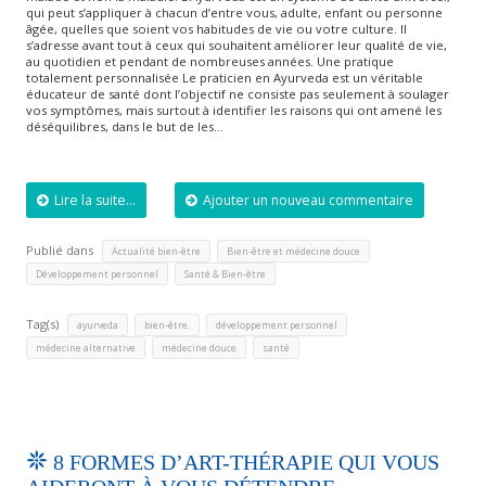
qui peut s’appliquer à chacun d’entre vous, adulte, enfant ou personne
âgée, quelles que soient vos habitudes de vie ou votre culture. Il
s’adresse avant tout à ceux qui souhaitent améliorer leur qualité de vie,
au quotidien et pendant de nombreuses années. Une pratique
totalement personnalisée Le praticien en Ayurveda est un véritable
éducateur de santé dont l’objectif ne consiste pas seulement à soulager
vos symptômes, mais surtout à identifier les raisons qui ont amené les
déséquilibres, dans le but de les…
Lire la suite...
Ajouter un nouveau commentaire
Publié dans
,
,
Actualité bien-être
Bien-être et médecine douce
,
Développement personnel
Santé & Bien-être
Tag(s)
,
,
,
ayurveda
bien-être.
développement personnel
,
,
médecine alternative
médecine douce
santé
8 FORMES D’ART-THÉRAPIE QUI VOUS