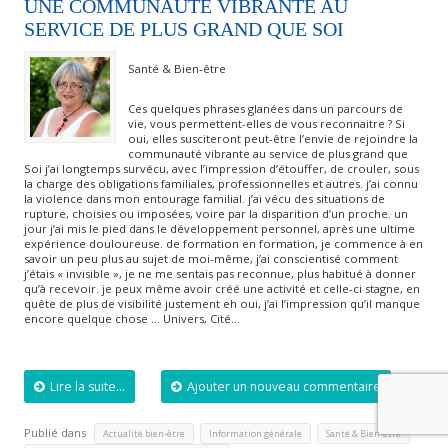
UNE COMMUNAUTÉ VIBRANTE AU
SERVICE DE PLUS GRAND QUE SOI
Santé & Bien-être
Ces quelques phrases glanées dans un parcours de
vie, vous permettent-elles de vous reconnaitre ? Si
oui, elles susciteront peut-être l’envie de rejoindre la
communauté vibrante au service de plus grand que
Soi j’ai longtemps survécu, avec l’impression d’étouffer, de crouler, sous
la charge des obligations familiales, professionnelles et autres. j’ai connu
la violence dans mon entourage familial. j’ai vécu des situations de
rupture, choisies ou imposées, voire par la disparition d’un proche. un
jour j’ai mis le pied dans le développement personnel, après une ultime
expérience douloureuse. de formation en formation, je commence à en
savoir un peu plus au sujet de moi-même, j’ai conscientisé comment
j’étais « invisible », je ne me sentais pas reconnue, plus habitué à donner
qu’à recevoir. je peux même avoir créé une activité et celle-ci stagne, en
quête de plus de visibilité justement eh oui, j’ai l’impression qu’il manque
encore quelque chose … Univers, Cité…
Lire la suite...
Ajouter un nouveau commentaire
Publié dans
,
,
,
Actualité bien-être
Information générale
Santé & Bien-être