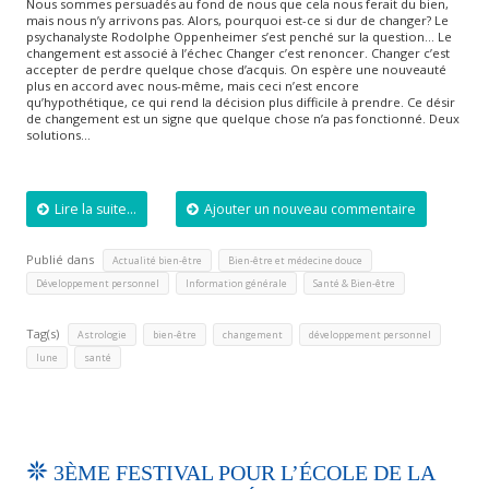
Nous sommes persuadés au fond de nous que cela nous ferait du bien,
mais nous n’y arrivons pas. Alors, pourquoi est-ce si dur de changer? Le
psychanalyste Rodolphe Oppenheimer s’est penché sur la question… Le
changement est associé à l’échec Changer c’est renoncer. Changer c’est
accepter de perdre quelque chose d’acquis. On espère une nouveauté
plus en accord avec nous-même, mais ceci n’est encore
qu’hypothétique, ce qui rend la décision plus difficile à prendre. Ce désir
de changement est un signe que quelque chose n’a pas fonctionné. Deux
solutions…
Lire la suite...
Ajouter un nouveau commentaire
Publié dans
,
,
Actualité bien-être
Bien-être et médecine douce
,
,
Développement personnel
Information générale
Santé & Bien-être
Tag(s)
,
,
,
,
Astrologie
bien-être
changement
développement personnel
,
lune
santé
3ÈME FESTIVAL POUR L’ÉCOLE DE LA