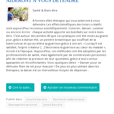
AIDERONT À VOUS DÉTENDRE
Santé & Bien-être
8 formes d’Art-thérapie qui vous aideront à vous
détendre Les effets bénéfiques des loisirs créatifs
sont aujourd’hui reconnus scientifiquement. Colorier, danser, cuisiner
ou encore écrire : chaque activité apporte ses bienfaits sur notre bien-
être. C’est autour des années 40 que ces pratiques ont été mises au grand
jour, grâce à Adrian Hill, un peintre britannique qui souffrait de la
tuberculose et qui accéléra sa guérison grâce à son art. « Lorsqu’il est
satisfait, l’esprit créateur […] favorisera la guérison au cœur du malade »,
écrivit-il à l’époque. Aujourd’hui, ces méthodes ont été adoptées par les
professionnels de santé, mais également par de nombreuses personnes
afin de relâcher la pression de leur quotidien, grâce à leurs vertus
apaisantes et réconfortantes. Voici quelques idées : • Danser pour se
défouler Rien de tel pour évacuer ! De plus en plus utilisée dans les
thérapies, la danse est un merveilleux moyen de dépenser…
Lire la suite...
Ajouter un nouveau commentaire
Publié dans
,
,
Actualité bien-être
Bien-être et médecine douce
,
Développement personnel
Santé & Bien-être