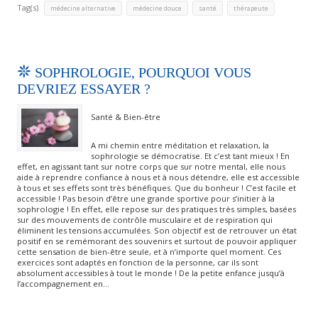
Tag(s)
,
,
,
médecine alternative
médecine douce
santé
thérapeute
SOPHROLOGIE, POURQUOI VOUS
DEVRIEZ ESSAYER ?
Santé & Bien-être
A mi chemin entre méditation et relaxation, la
sophrologie se démocratise. Et c’est tant mieux ! En
effet, en agissant tant sur notre corps que sur notre mental, elle nous
aide à reprendre confiance à nous et à nous détendre, elle est accessible
à tous et ses effets sont très bénéfiques. Que du bonheur ! C’est facile et
accessible ! Pas besoin d’être une grande sportive pour s’initier à la
sophrologie ! En effet, elle repose sur des pratiques très simples, basées
sur des mouvements de contrôle musculaire et de respiration qui
éliminent les tensions accumulées. Son objectif est de retrouver un état
positif en se remémorant des souvenirs et surtout de pouvoir appliquer
cette sensation de bien-être seule, et à n’importe quel moment. Ces
exercices sont adaptés en fonction de la personne, car ils sont
absolument accessibles à tout le monde ! De la petite enfance jusqu’à
l’accompagnement en…