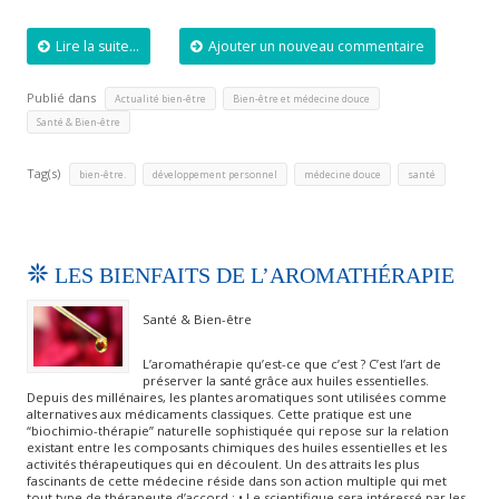
Lire la suite...
Ajouter un nouveau commentaire
Publié dans
,
,
Actualité bien-être
Bien-être et médecine douce
Santé & Bien-être
Tag(s)
,
,
,
bien-être.
développement personnel
médecine douce
santé
LES BIENFAITS DE L’AROMATHÉRAPIE
Santé & Bien-être
L’aromathérapie qu’est-ce que c’est ? C’est l’art de
préserver la santé grâce aux huiles essentielles.
Depuis des millénaires, les plantes aromatiques sont utilisées comme
alternatives aux médicaments classiques. Cette pratique est une
“biochimio-thérapie” naturelle sophistiquée qui repose sur la relation
existant entre les composants chimiques des huiles essentielles et les
activités thérapeutiques qui en découlent. Un des attraits les plus
fascinants de cette médecine réside dans son action multiple qui met
tout type de thérapeute d’accord : • Le scientifique sera intéressé par les