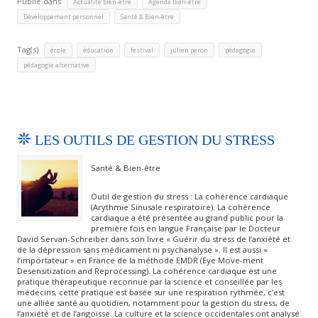
Publié dans
,
,
Actualité bien-être
Agenda bien-être
,
Développement personnel
Santé & Bien-être
Tag(s)
,
,
,
,
,
école
éducation
festival
julien peron
pédagogie
pédagogie alternative
LES OUTILS DE GESTION DU STRESS
Santé & Bien-être
Outil de gestion du stress : La cohérence cardiaque
(Arythmie Sinusale respiratoire). La cohérence
cardiaque a été présentée au grand public pour la
première fois en langue Française par le Docteur
David Servan-Schreiber dans son livre « Guérir du stress de l’anxiété et
de la dépression sans médicament ni psychanalyse ». Il est aussi «
l’importateur » en France de la méthode EMDR (Eye Move-ment
Desensitization and Reprocessing). La cohérence cardiaque est une
pratique thérapeutique reconnue par la science et conseillée par les
médecins, cette pratique est basée sur une respiration rythmée, c’est
une alliée santé au quotidien, notamment pour la gestion du stress, de
l’anxiété et de l’angoisse. La culture et la science occidentales ont analysé