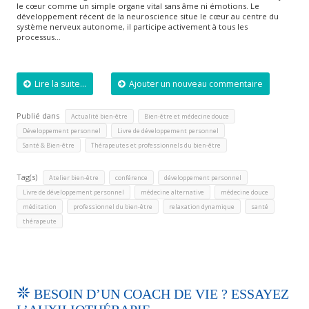
le cœur comme un simple organe vital sans âme ni émotions. Le
développement récent de la neuroscience situe le cœur au centre du
système nerveux autonome, il participe activement à tous les
processus…
Lire la suite...
Ajouter un nouveau commentaire
Publié dans
,
,
Actualité bien-être
Bien-être et médecine douce
,
,
Développement personnel
Livre de développement personnel
,
Santé & Bien-être
Thérapeutes et professionnels du bien-être
Tag(s)
,
,
,
Atelier bien-être
conférence
développement personnel
,
,
,
Livre de développement personnel
médecine alternative
médecine douce
,
,
,
,
méditation
professionnel du bien-être
relaxation dynamique
santé
thérapeute
BESOIN D’UN COACH DE VIE ? ESSAYEZ