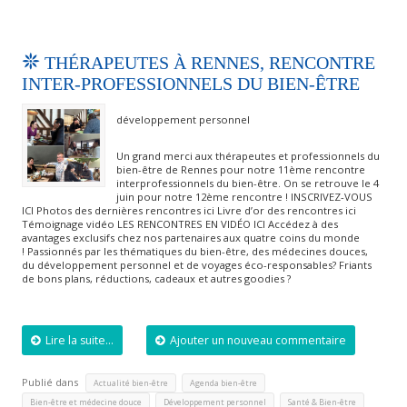
THÉRAPEUTES À RENNES, RENCONTRE
INTER-PROFESSIONNELS DU BIEN-ÊTRE
développement personnel
Un grand merci aux thérapeutes et professionnels du
bien-être de Rennes pour notre 11ème rencontre
interprofessionnels du bien-être. On se retrouve le 4
juin pour notre 12ème rencontre ! INSCRIVEZ-VOUS
ICI Photos des dernières rencontres ici Livre d’or des rencontres ici
Témoignage vidéo LES RENCONTRES EN VIDÉO ICI Accédez à des
avantages exclusifs chez nos partenaires aux quatre coins du monde
! Passionnés par les thématiques du bien-être, des médecines douces,
du développement personnel et de voyages éco-responsables? Friants
de bons plans, réductions, cadeaux et autres goodies ?
Lire la suite...
Ajouter un nouveau commentaire
Publié dans
,
,
Actualité bien-être
Agenda bien-être
,
,
,
Bien-être et médecine douce
Développement personnel
Santé & Bien-être