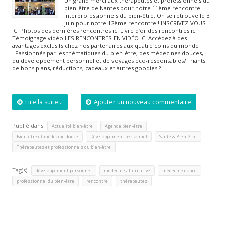
Un grand merci aux thérapeutes et professionnels du
bien-être de Nantes pour notre 11ème rencontre
interprofessionnels du bien-être. On se retrouve le 3
juin pour notre 12ème rencontre ! INSCRIVEZ-VOUS
ICI Photos des dernières rencontres ici Livre d’or des rencontres ici
Témoignage vidéo LES RENCONTRES EN VIDÉO ICI Accédez à des
avantages exclusifs chez nos partenaires aux quatre coins du monde
! Passionnés par les thématiques du bien-être, des médecines douces,
du développement personnel et de voyages éco-responsables? Friants
de bons plans, réductions, cadeaux et autres goodies ?
Lire la suite...
Ajouter un nouveau commentaire
Publié dans
,
,
Actualité bien-être
Agenda bien-être
,
,
,
Bien-être et médecine douce
Développement personnel
Santé & Bien-être
Thérapeutes et professionnels du bien-être
Tag(s)
,
,
,
développement personnel
médecine alternative
médecine douce
,
,
professionnel du bien-être
rencontre
thérapeutes