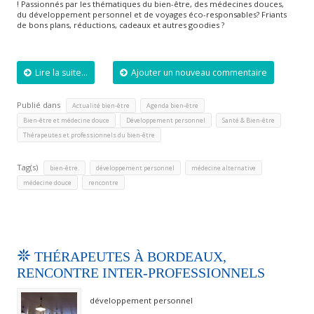
! Passionnés par les thématiques du bien-être, des médecines douces,
du développement personnel et de voyages éco-responsables? Friants
de bons plans, réductions, cadeaux et autres goodies ?
Lire la suite...
Ajouter un nouveau commentaire
Publié dans
,
,
Actualité bien-être
Agenda bien-être
,
,
,
Bien-être et médecine douce
Développement personnel
Santé & Bien-être
Thérapeutes et professionnels du bien-être
Tag(s)
,
,
,
bien-être.
développement personnel
médecine alternative
,
médecine douce
rencontre
THÉRAPEUTES À BORDEAUX,
RENCONTRE INTER-PROFESSIONNELS
développement personnel