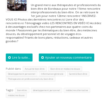
Un grand merci aux thérapeutes et professionnels du
bien-être de Bordeaux pour notre 11ème rencontre
interprofessionnels du bien-être. On se retrouve le
1er juin pour notre 12ème rencontre ! INSCRIVEZ-
VOUS ICI Photos des dernières rencontres ici Livre d’or des
rencontres ici Témoignage vidéo LES RENCONTRES EN VIDÉO ICI Accédez
à des avantages exclusifs chez nos partenaires aux quatre coins du
monde ! Passionnés par les thématiques du bien-être, des médecines
douces, du développement personnel et de voyages éco-
responsables? Friants de bons plans, réductions, cadeaux et autres
goodies ?
Lire la suite...
Ajouter un nouveau commentaire
Publié dans
,
,
Actualité bien-être
Bien-être et médecine douce
,
,
,
Développement personnel
Information générale
Santé & Bien-être
Thérapeutes et professionnels du bien-être
Tag(s)
,
,
,
bien-être.
développement personnel
médecine alternative
médecine douce