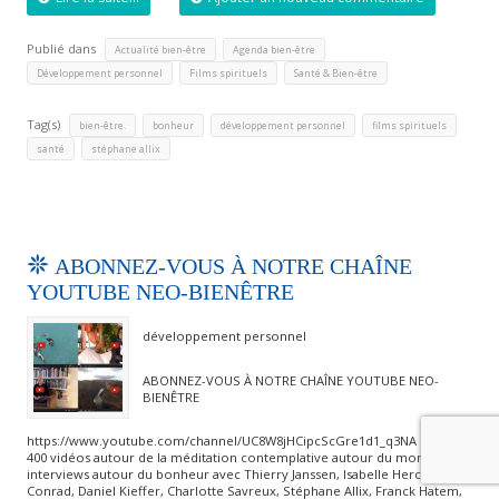
Publié dans
,
,
Actualité bien-être
Agenda bien-être
,
,
Développement personnel
Films spirituels
Santé & Bien-être
Tag(s)
,
,
,
,
bien-être.
bonheur
développement personnel
films spirituels
,
santé
stéphane allix
ABONNEZ-VOUS À NOTRE CHAÎNE
YOUTUBE NEO-BIENÊTRE
développement personnel
ABONNEZ-VOUS À NOTRE CHAÎNE YOUTUBE NEO-
BIENÊTRE
https://www.youtube.com/channel/UC8W8jHCipcScGre1d1_q3NA Plus de
400 vidéos autour de la méditation contemplative autour du monde, des
interviews autour du bonheur avec Thierry Janssen, Isabelle Hercelin,
Conrad, Daniel Kieffer, Charlotte Savreux, Stéphane Allix, Franck Hatem,