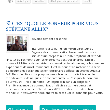
Tag(s)
,
,
,
Astrologie
bien-être.
développement personnel
soleil
C’EST QUOI LE BONHEUR POUR VOUS
STÉPHANE ALLIX?
développement personnel
Interview réalisé par Julien Peron directeur de
l’agence de communication Neo-bienêtre-Un esprit
sain dans un corps sain. En 2007 Stéphane Allix fonde
l’Institut de recherche sur les expériences extraordinaires (INREES),
consacré à l’étude des expériences humaines inhabituelles, telles que des
expériences de mort imminente. Il est l’auteur et animateur de la série
de documentaires Enquêtes extraordinaires diffusé en 2010 et 2013 sur
M6.) Neo-bienêtre vous propose une série de portraits à travers le
monde autour d’une question fondamentale. « C’est quoi le bonheur
pour vous? » – Neo-bienêtre – Un esprit sain dans un corps sain –
Première agence de communication dédiée aux thérapeutes et
professionnels du bien-être depuis 2003. Tous les portraits autour du
monde ici: https://www.neobienetre.fr/cest-quoi-le-bonheur-pour-vous/
Lire la suite...
Ajouter un nouveau commentaire