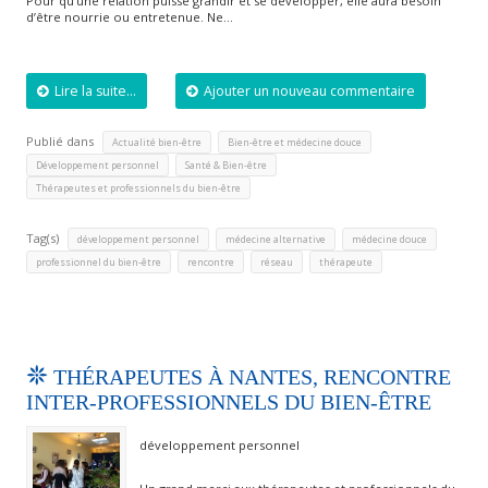
Pour qu’une relation puisse grandir et se développer, elle aura besoin
d’être nourrie ou entretenue. Ne…
Lire la suite...
Ajouter un nouveau commentaire
Publié dans
,
,
Actualité bien-être
Bien-être et médecine douce
,
,
Développement personnel
Santé & Bien-être
Thérapeutes et professionnels du bien-être
Tag(s)
,
,
,
développement personnel
médecine alternative
médecine douce
,
,
,
professionnel du bien-être
rencontre
réseau
thérapeute
THÉRAPEUTES À NANTES, RENCONTRE
INTER-PROFESSIONNELS DU BIEN-ÊTRE
développement personnel