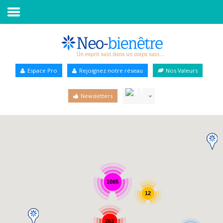
Accueil
Annuaire Bien-être
Espace Pro
Rejoignez notre réseau
Nos Valeurs
Agenda
Newsletters
Services Pro
Services particulier
Blog
1085
12
263