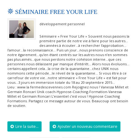
SÉMINAIRE FREE YOUR LIFE
développement personnel
Séminaire « Free Your Life » Souvent nous passons la
première partie de notre vie à faire pour les autres…
des années à écouter…à rechercher l’approbation…
l’amour…la reconnaissance… Puis un jour…nous prenons conscience de
notre égarement…qu’en étant centrés sur les autres nous n’en sommes
pas plus aimés…que nous perdons notre cohésion interne…que ces
personnes nous délaissent par manque d’intérêt… Alors nous évoluons…
certains appellent cela…la crise de la quarantaine…chez UNIK nous
nommons cette période…le réveil de la quarantaine… Si vous être à ce
carrefour de votre vie…notre séminaire « Free Your Life » est fait pour
vous…3 jours en immersion totale du 18 au 20 septembre 2015…
Lieu : www.la fermedescevennes.com Rejoignez nous ! Vanessa Millet et
Germain Roncari Unik coach-Hypnose-Coaching-Formation-Vanessa
Millet et Germain Roncari L’essentiel c’est vous ! Hypnose Coaching
Formations. Partagez ce message autour de vous. Beaucoup ont besoin
de soutien.
Lire la suite...
Ajouter un nouveau commentaire