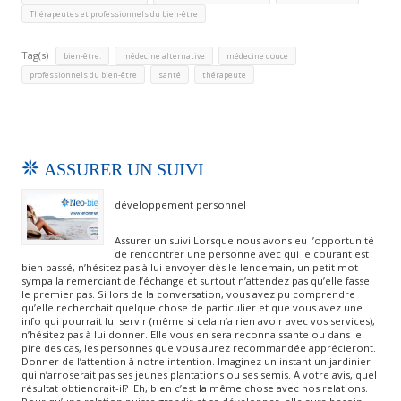
Thérapeutes et professionnels du bien-être
Tag(s)
,
,
,
bien-être.
médecine alternative
médecine douce
,
,
professionnels du bien-être
santé
thérapeute
ASSURER UN SUIVI
développement personnel
Assurer un suivi Lorsque nous avons eu l’opportunité
de rencontrer une personne avec qui le courant est
bien passé, n’hésitez pas à lui envoyer dès le lendemain, un petit mot
sympa la remerciant de l’échange et surtout n’attendez pas qu’elle fasse
le premier pas. Si lors de la conversation, vous avez pu comprendre
qu’elle recherchait quelque chose de particulier et que vous avez une
info qui pourrait lui servir (même si cela n’a rien avoir avec vos services),
n’hésitez pas à lui donner. Elle vous en sera reconnaissante ou dans le
pire des cas, les personnes que vous aurez recommandée apprécieront.
Donner de l’attention à notre intention. Imaginez un instant un jardinier
qui n’arroserait pas ses jeunes plantations ou ses semis. A votre avis, quel
résultat obtiendrait-il? Eh, bien c’est la même chose avec nos relations.