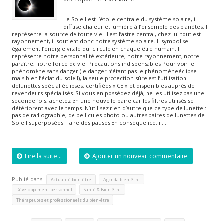
Le Soleil est l’étoile centrale du système solaire, il
diffuse chaleur et lumière à l’ensemble des planètes. Il
représente la source de toute vie. Il est l’astre central, chez lui tout est
rayonnement, il soutient donc notre système solaire. Il symbolise
également l’énergie vitale qui circule en chaque être humain. Il
représente notre personnalité extérieure, notre rayonnement, notre
paraître, notre force de vie. Précautions indispensables Pour voir le
phénomène sans danger (le danger n’étant pas le phénomèneéclipse
mais bien l’éclat du soleil), la seule protection sûre est l’utilisation
delunettes spécial éclipses, certifiées « CE » et disponibles auprès de
revendeurs spécialisés. Si vous en possédez déjà, ne les utilisez pas une
seconde fois, achetez en une nouvelle paire car les filtres utilisés se
détériorent avec le temps. N’utilisez rien d’autre que ce type de lunette :
pas de radiographie, de pellicules photo ou autres paires de lunettes de
Soleil superposées. Faire des pauses En conséquence, il…
Lire la suite...
Ajouter un nouveau commentaire
Publié dans
,
,
Actualité bien-être
Agenda bien-être
,
,
Développement personnel
Santé & Bien-être
Thérapeutes et professionnels du bien-être