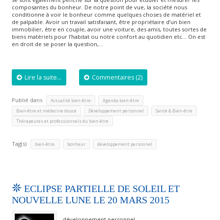
composantes du bonheur. De notre point de vue, la société nous
conditionne à voir le bonheur comme quelques choses de matériel et
de palpable. Avoir un travail satisfaisant, être propriétaire d’un bien
immobilier, être en couple, avoir une voiture, des amis, toutes sortes de
biens matériels pour l’habitat ou notre confort au quotidien etc… On est
en droit de se poser la question,…
Lire la suite...
Commentaires (2)
Publié dans
,
,
Actualité bien-être
Agenda bien-être
,
,
,
Bien-être et médecine douce
Développement personnel
Santé & Bien-être
Thérapeutes et professionnels du bien-être
Tag(s)
,
,
bien-être.
bonheur
développement personnel
ECLIPSE PARTIELLE DE SOLEIL ET
NOUVELLE LUNE LE 20 MARS 2015
développement personnel