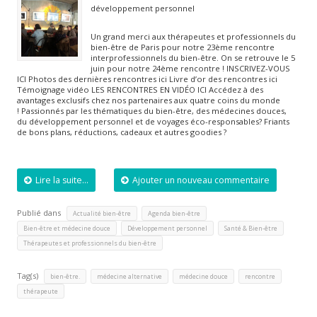
développement personnel
Un grand merci aux thérapeutes et professionnels du
bien-être de Paris pour notre 23ème rencontre
interprofessionnels du bien-être. On se retrouve le 5
juin pour notre 24ème rencontre ! INSCRIVEZ-VOUS
ICI Photos des dernières rencontres ici Livre d’or des rencontres ici
Témoignage vidéo LES RENCONTRES EN VIDÉO ICI Accédez à des
avantages exclusifs chez nos partenaires aux quatre coins du monde
! Passionnés par les thématiques du bien-être, des médecines douces,
du développement personnel et de voyages éco-responsables? Friants
de bons plans, réductions, cadeaux et autres goodies ?
Lire la suite...
Ajouter un nouveau commentaire
Publié dans
,
,
Actualité bien-être
Agenda bien-être
,
,
,
Bien-être et médecine douce
Développement personnel
Santé & Bien-être
Thérapeutes et professionnels du bien-être
Tag(s)
,
,
,
,
bien-être.
médecine alternative
médecine douce
rencontre
thérapeute