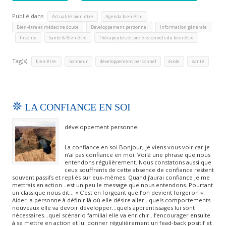
Publié dans
,
,
Actualité bien-être
Agenda bien-être
,
,
Bien-être et médecine douce
Développement personnel
Information générale
,
,
,
Insolite
Santé & Bien-être
Thérapeutes et professionnels du bien-être
Tag(s)
,
,
,
,
bien-être.
bonheur
développement personnel
école
santé
LA CONFIANCE EN SOI
développement personnel
La confiance en soi Bonjour, je viens vous voir car je
n’ai pas confiance en moi. Voilà une phrase que nous
entendons régulièrement. Nous constatons aussi que
ceux souffrants de cette absence de confiance restent
souvent passifs et repliés sur eux-mêmes. Quand j’aurai confiance je me
mettrais en action…est un peu le message que nous entendons. Pourtant
un classique nous dit… « C’est en forgeant que l’on devient forgeron ».
Aider la personne à définir là où elle désire aller…quels comportements
nouveaux elle va devoir développer…quels apprentissages lui sont
nécessaires…quel scénario familial elle va enrichir…l’encourager ensuite
à se mettre en action et lui donner régulièrement un fead-back positif et