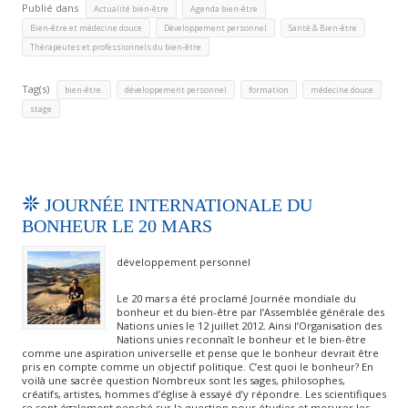
Publié dans
,
,
Actualité bien-être
Agenda bien-être
,
,
,
Bien-être et médecine douce
Développement personnel
Santé & Bien-être
Thérapeutes et professionnels du bien-être
Tag(s)
,
,
,
,
bien-être.
développement personnel
formation
médecine douce
stage
JOURNÉE INTERNATIONALE DU
BONHEUR LE 20 MARS
développement personnel
Le 20 mars a été proclamé Journée mondiale du
bonheur et du bien-être par l’Assemblée générale des
Nations unies le 12 juillet 2012. Ainsi l’Organisation des
Nations unies reconnaît le bonheur et le bien-être
comme une aspiration universelle et pense que le bonheur devrait être
pris en compte comme un objectif politique. C’est quoi le bonheur? En
voilà une sacrée question Nombreux sont les sages, philosophes,
créatifs, artistes, hommes d’église à essayé d’y répondre. Les scientifiques
se sont également penché sur la question pour étudier et mesurer les