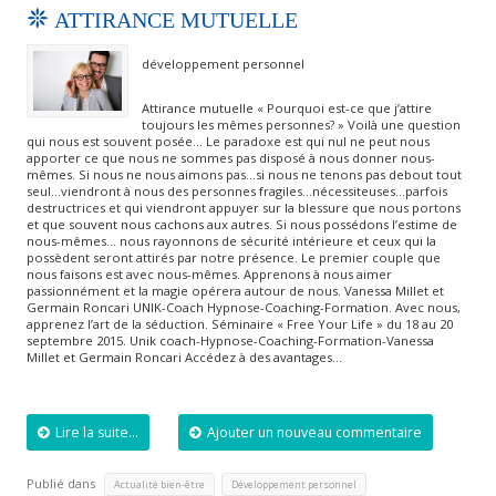
ATTIRANCE MUTUELLE
développement personnel
Attirance mutuelle « Pourquoi est-ce que j’attire
toujours les mêmes personnes? » Voilà une question
qui nous est souvent posée… Le paradoxe est qui nul ne peut nous
apporter ce que nous ne sommes pas disposé à nous donner nous-
mêmes. Si nous ne nous aimons pas…si nous ne tenons pas debout tout
seul…viendront à nous des personnes fragiles…nécessiteuses…parfois
destructrices et qui viendront appuyer sur la blessure que nous portons
et que souvent nous cachons aux autres. Si nous possédons l’estime de
nous-mêmes… nous rayonnons de sécurité intérieure et ceux qui la
possèdent seront attirés par notre présence. Le premier couple que
nous faisons est avec nous-mêmes. Apprenons à nous aimer
passionnément et la magie opérera autour de nous. Vanessa Millet et
Germain Roncari UNIK-Coach Hypnose-Coaching-Formation. Avec nous,
apprenez l’art de la séduction. Séminaire « Free Your Life » du 18 au 20
septembre 2015. Unik coach-Hypnose-Coaching-Formation-Vanessa
Millet et Germain Roncari Accédez à des avantages…
Lire la suite...
Ajouter un nouveau commentaire
Publié dans
,
,
Actualité bien-être
Développement personnel