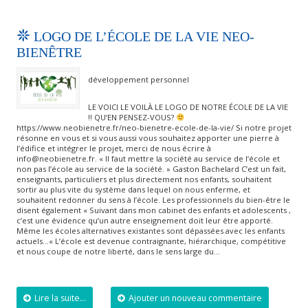
LOGO DE L’ÉCOLE DE LA VIE NEO-
BIENÊTRE
développement personnel
LE VOICI LE VOILÀ LE LOGO DE NOTRE ÉCOLE DE LA VIE
!! QU’EN PENSEZ-VOUS?
https://www.neobienetre.fr/neo-bienetre-ecole-de-la-vie/ Si notre projet
résonne en vous et si vous aussi vous souhaitez apporter une pierre à
l’édifice et intégrer le projet, merci de nous écrire à
info@neobienetre.fr. « II faut mettre la société au service de l‘école et
non pas l’école au service de la société. » Gaston Bachelard C’est un fait,
enseignants, particuliers et plus directement nos enfants, souhaitent
sortir au plus vite du système dans lequel on nous enferme, et
souhaitent redonner du sens à l’école. Les professionnels du bien-être le
disent également « Suivant dans mon cabinet des enfants et adolescents ,
c’est une évidence qu’un autre enseignement doit leur être apporté.
Même les écoles alternatives existantes sont dépassées avec les enfants
actuels…« L’école est devenue contraignante, hiérarchique, compétitive
et nous coupe de notre liberté, dans le sens large du…
Lire la suite...
Ajouter un nouveau commentaire