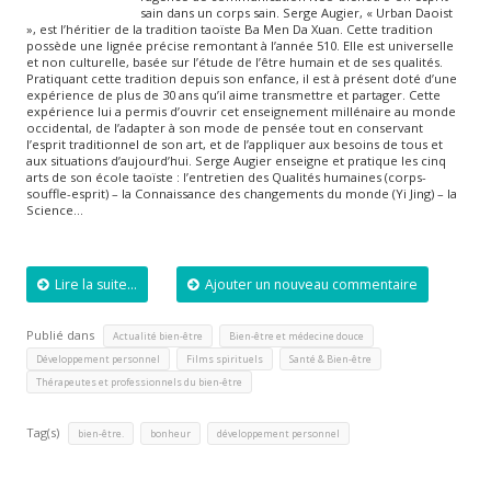
sain dans un corps sain. Serge Augier, « Urban Daoist
», est l’héritier de la tradition taoïste Ba Men Da Xuan. Cette tradition
possède une lignée précise remontant à l’année 510. Elle est universelle
et non culturelle, basée sur l’étude de l’être humain et de ses qualités.
Pratiquant cette tradition depuis son enfance, il est à présent doté d’une
expérience de plus de 30 ans qu’il aime transmettre et partager. Cette
expérience lui a permis d’ouvrir cet enseignement millénaire au monde
occidental, de l’adapter à son mode de pensée tout en conservant
l’esprit traditionnel de son art, et de l’appliquer aux besoins de tous et
aux situations d’aujourd’hui. Serge Augier enseigne et pratique les cinq
arts de son école taoïste : l’entretien des Qualités humaines (corps-
souffle-esprit) – la Connaissance des changements du monde (Yi Jing) – la
Science…
Lire la suite...
Ajouter un nouveau commentaire
Publié dans
,
,
Actualité bien-être
Bien-être et médecine douce
,
,
,
Développement personnel
Films spirituels
Santé & Bien-être
Thérapeutes et professionnels du bien-être
Tag(s)
,
,
bien-être.
bonheur
développement personnel