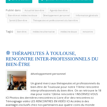
Publié dans
,
,
Actualité bien-être
Agenda bien-être
,
,
Bien-être et médecine douce
Développement personnel
Information générale
,
,
Santé & Bien-être
Thérapeutes et professionnels du bien-être
Tag(s)
,
,
,
bien-être.
médecine alternative
médecine douce
rencontre
THÉRAPEUTES À TOULOUSE,
RENCONTRE INTER-PROFESSIONNELS DU
BIEN-ÊTRE
développement personnel
Un grand merci aux thérapeutes et professionnels du
bien-être de Toulouse pour notre 11ème rencontre
interprofessionnels du bien-être. On se retrouve le 18
mai pour notre 12ème rencontre ! INSCRIVEZ-VOUS
ICI Photos des dernières rencontres ici Livre d’or des rencontres ici
Témoignage vidéo LES RENCONTRES EN VIDÉO ICI Accédez à des
avantages exclusifs chez nos partenaires aux quatre coins du monde