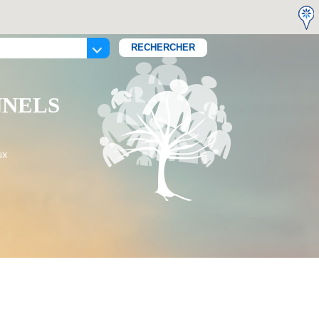
NNELS
ux