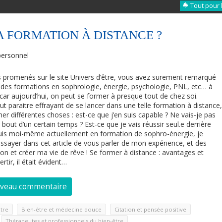
Tout pour 
 FORMATION À DISTANCE ?
ersonnel
s promenés sur le site Univers d’être, vous avez surement remarqué
 des formations en sophrologie, énergie, psychologie, PNL, etc… à
, car aujourd’hui, on peut se former à presque tout de chez soi.
ut paraitre effrayant de se lancer dans une telle formation à distance
ner différentes choses : est-ce que j’en suis capable ? Ne vais-je pas
out d’un certain temps ? Est-ce que je vais réussir seul.e derrière
uis moi-même actuellement en formation de sophro-énergie, je
s essayer dans cet article de vous parler de mon expérience, et des
on et créer ma vie de rêve ! Se former à distance : avantages et
tir, il était évident…
uveau commentaire
,
,
,
tre
Bien-être et médecine douce
Citation et pensée positive
,
Thérapeutes et professionnels du bien-être