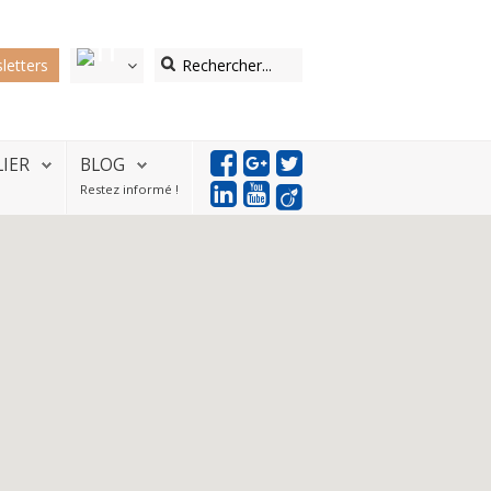
letters
LIER
BLOG
Restez informé !