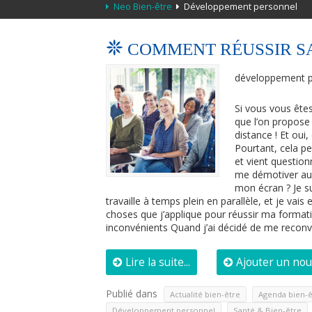
Neo Bien-être
Développement personnel
COMMENT RÉUSSIR SA
développement p
Si vous vous ête
que l’on propose
distance ! Et oui
Pourtant, cela pe
et vient question
me démotiver au b
mon écran ? Je s
travaille à temps plein en parallèle, et je vai
choses que j’applique pour réussir ma formati
inconvénients Quand j’ai décidé de me reconver
Lire la suite...
Ajouter un no
Publié dans
,
Actualité bien-être
Agenda bien-ê
,
Développement personnel
Santé & Bien-être