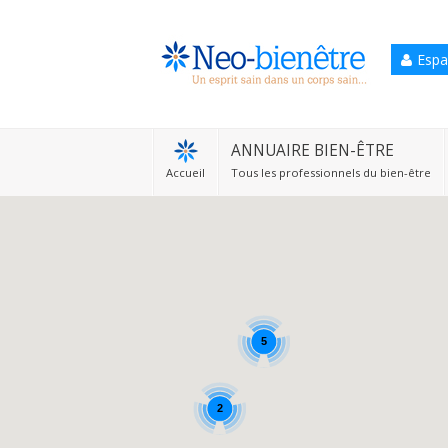
Espa
Accueil
Annuaire Bien-être
ANNUAIRE BIEN-ÊTRE
Accueil
Tous les professionnels du bien-être
Agenda
Services Pro
Services particulier
Blog
5
2