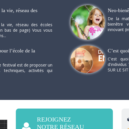
la vie, réseau des
Neo-bienê
De la mat
bienêtre 
 la vie, réseau des écoles
innovant (in
n en bas de page) Vous vous
s...
our l’école de la
C’est quo
C'est quo
d'individus 
e festival est de proposer un
SUR LE SI
, techniques, activités qui
REJOIGNEZ
NOTRE RÉSEAU