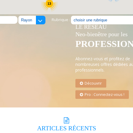
13
Rubrique :
LE RÉSEAU
Neo-bienêtre pour les
PROFESSIO
Abonnez-vous et profitez de
nombreuses offres dédiées a
professionnels.
Découvrir
Pro : Connectez-vous !
ARTICLES
RÉCENTS