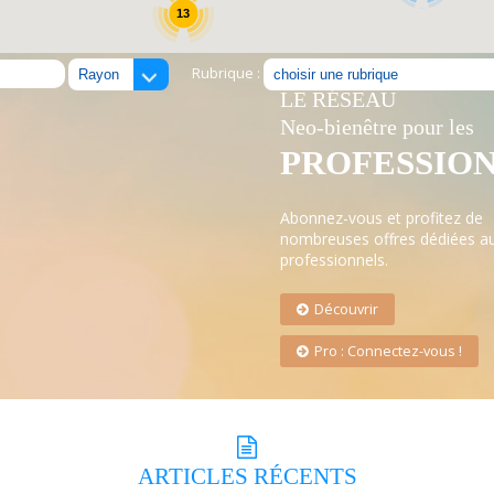
13
Rubrique :
LE RÉSEAU
Neo-bienêtre pour les
PROFESSIO
Abonnez-vous et profitez de
nombreuses offres dédiées a
professionnels.
Découvrir
Pro : Connectez-vous !
ARTICLES
RÉCENTS