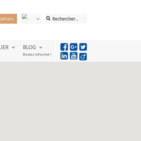
letters
LIER
BLOG
Restez informé !