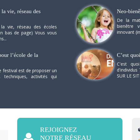
la vie, réseau des
Neo-bienê
De la mat
bienêtre 
 la vie, réseau des écoles
innovant (in
n en bas de page) Vous vous
s...
our l’école de la
C’est quo
C'est quo
d'individus 
e festival est de proposer un
SUR LE SI
, techniques, activités qui
REJOIGNEZ
NOTRE RÉSEAU