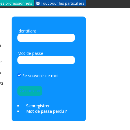
les professionnels
Tout pour les particuliers
Identifiant
n
Mot de passe
ar
n
Se souvenir de moi
Si
S'enregistrer
Mot de passe perdu ?