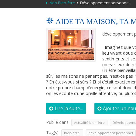
Neo Bien-être
Développement personnel
AIDE TA MAISON, TA 
développement p
Imaginez que vot
lieu vivant doué 
sentiments et se
merveilleux de re
un être bienveill
sûr, les maisons ne parlent pas, n’est-ce pas
? En êtes-vous si sûrs ? Et si c’était exactem
notre propre champ d’énergie, ce sont donc des
on les écoute d’une oreille attentive, ou plutôt
Lire la suite...
Ajouter un no
Publié dans
,
Actualité bien-être
Développeme
Tag(s)
,
bien-être.
développement personnel