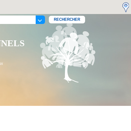
NNELS
ux