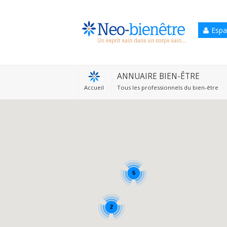
Espa
Accueil
Annuaire Bien-être
ANNUAIRE BIEN-ÊTRE
Accueil
Tous les professionnels du bien-être
Agenda
Services Pro
Services particulier
Blog
5
2