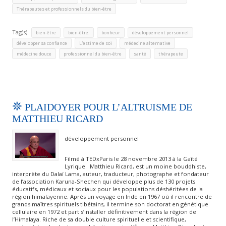
Thérapeutes et professionnels du bien-être
Tag(s)
,
,
,
,
bien-être
bien-être.
bonheur
développement personnel
,
,
,
développer sa confiance
L'estime de soi
médecine alternative
,
,
,
médecine douce
professionnel du bien-être
santé
thérapeute
PLAIDOYER POUR L’ALTRUISME DE
MATTHIEU RICARD
développement personnel
Filmé à TEDxParis le 28 novembre 2013 à la Gaîté
Lyrique. Matthieu Ricard, est un moine bouddhiste,
interprète du Dalaï Lama, auteur, traducteur, photographe et fondateur
de l’association Karuna-Shechen qui développe plus de 130 projets
éducatifs, médicaux et sociaux pour les populations déshéritées de la
région himalayenne. Après un voyage en Inde en 1967 où il rencontre de
grands maîtres spirituels tibétains, il termine son doctorat en génétique
cellulaire en 1972 et part s’installer définitivement dans la région de
l’Himalaya. Riche de sa double culture spirituelle et scientifique,