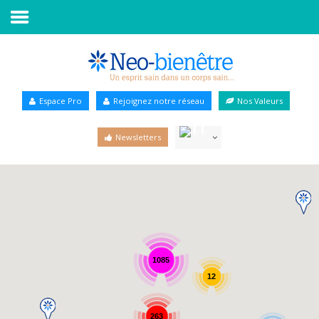
Accueil
Annuaire Bien-être
Espace Pro
Rejoignez notre réseau
Nos Valeurs
Agenda
Newsletters
Services Pro
Services particulier
Blog
1085
12
263