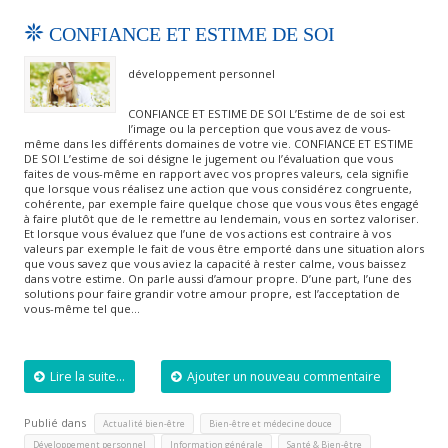
CONFIANCE ET ESTIME DE SOI
développement personnel
CONFIANCE ET ESTIME DE SOI L’Estime de de soi est
l’image ou la perception que vous avez de vous-
même dans les différents domaines de votre vie. CONFIANCE ET ESTIME
DE SOI L’estime de soi désigne le jugement ou l’évaluation que vous
faites de vous-même en rapport avec vos propres valeurs, cela signifie
que lorsque vous réalisez une action que vous considérez congruente,
cohérente, par exemple faire quelque chose que vous vous êtes engagé
à faire plutôt que de le remettre au lendemain, vous en sortez valoriser.
Et lorsque vous évaluez que l’une de vos actions est contraire à vos
valeurs par exemple le fait de vous être emporté dans une situation alors
que vous savez que vous aviez la capacité à rester calme, vous baissez
dans votre estime. On parle aussi d’amour propre. D’une part, l’une des
solutions pour faire grandir votre amour propre, est l’acceptation de
vous-même tel que…
Lire la suite...
Ajouter un nouveau commentaire
Publié dans
,
,
Actualité bien-être
Bien-être et médecine douce
,
,
,
Développement personnel
Information générale
Santé & Bien-être