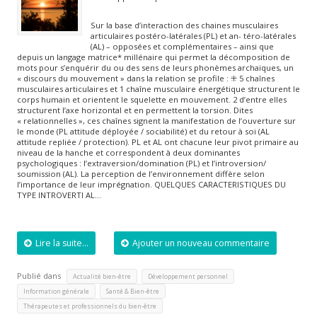
Sur la base d’interaction des chaines musculaires
articulaires postéro-latérales (PL) et an- téro-latérales
(AL) – opposées et complémentaires – ainsi que
depuis un langage matrice* millénaire qui permet la décomposition de
mots pour s’enquérir du ou des sens de leurs phonèmes archaïques, un
« discours du mouvement » dans la relation se profile : ⁜ 5 chaînes
musculaires articulaires et 1 chaîne musculaire énergétique structurent le
corps humain et orientent le squelette en mouvement. 2 d’entre elles
structurent l’axe horizontal et en permettent la torsion. Dites
« relationnelles », ces chaînes signent la manifestation de l’ouverture sur
le monde (PL attitude déployée / sociabilité) et du retour à soi (AL
attitude repliée / protection). PL et AL ont chacune leur pivot primaire au
niveau de la hanche et correspondent à deux dominantes
psychologiques : l’extraversion/domination (PL) et l’introversion/
soumission (AL). La perception de l’environnement diffère selon
l’importance de leur imprégnation. QUELQUES CARACTERISTIQUES DU
TYPE INTROVERTI AL…
Lire la suite...
Ajouter un nouveau commentaire
Publié dans
,
,
Actualité bien-être
Développement personnel
,
,
Information générale
Santé & Bien-être
Thérapeutes et professionnels du bien-être