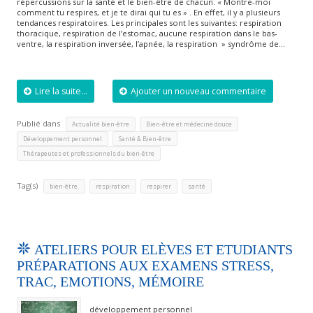
répercussions sur la santé et le bien-être de chacun. « Montre-moi
comment tu respires, et je te dirai qui tu es » . En effet, il y a plusieurs
tendances respiratoires. Les principales sont les suivantes: respiration
thoracique, respiration de l’estomac, aucune respiration dans le bas-
ventre, la respiration inversée, l’apnée, la respiration » syndrôme de…
Lire la suite...
Ajouter un nouveau commentaire
Publié dans
,
,
Actualité bien-être
Bien-être et médecine douce
,
,
Développement personnel
Santé & Bien-être
Thérapeutes et professionnels du bien-être
Tag(s)
,
,
,
bien-être.
respiration
respirer
santé
ATELIERS POUR ELÈVES ET ETUDIANTS
PRÉPARATIONS AUX EXAMENS STRESS,
TRAC, EMOTIONS, MÉMOIRE
développement personnel