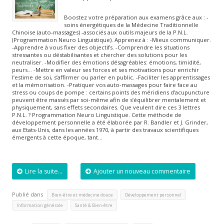
Boostez votre préparation aux examens grâce aux : -
soins énergétiques de la Médecine Traditionnelle
Chinoise (auto-massages) -associés aux outils majeurs de la P.N.L.
(Programmation Neuro Linguistique). Apprenez à : -Mieux communiquer.
-Apprendre à vous fixer des objectifs. -Comprendre les situations
stressantes ou déstabilisantes et chercher des solutions pour les
neutraliser. -Modifier des émotions désagréables: émotions, timidité,
peurs… -Mettre en valeur ses forces et ses motivations pour enrichir
l’estime de soi, s’affirmer ou parler en public. -Faciliter les apprentissages
et la mémorisation. -Pratiquer vos auto-massages pour faire face au
stress ou coups de pompe : certains points des méridiens d’acupuncture
peuvent être massés par soi-même afin de s’équilibrer mentalement et
physiquement, sans effets secondaires. Que veulent dire ces 3 lettres
P.N.L. ? Programmation Neuro Linguistique. Cette méthode de
développement personnelle a été élaborée par R. Bandler et J. Grinder,
aux Etats-Unis, dans les années 1970, à partir des travaux scientifiques
émergents à cette époque, tant…
Lire la suite...
Ajouter un nouveau commentaire
Publié dans
,
,
Bien-être et médecine douce
Développement personnel
,
Information générale
Santé & Bien-être