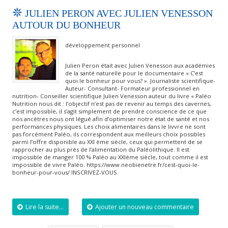
JULIEN PERON AVEC JULIEN VENESSON
AUTOUR DU BONHEUR
développement personnel
Julien Peron était avec Julien Venesson aux académies
de la santé naturelle pour le documentaire « C’est
quoi le bonheur pour vous? ». Journaliste scientifique-
Auteur- Consultant- Formateur professionnel en
nutrition- Conseiller scientifique Julien Venesson auteur du livre « Paléo
Nutrition nous dit : l’objectif n’est pas de revenir au temps des cavernes,
c’est impossible, il s’agit simplement de prendre conscience de ce que
nos ancètres nous ont légué afin d’optimiser notre état de santé et nos
performances physiques. Les choix alimentaires dans le livvre ne sont
pas forcément Paléo, ils correspondent aux meilleurs choix possibles
parmi l’offre disponible au XXI ème siècle, ceux qui permettent de se
rapprocher au plus près de l’alimentation du Paléolithique. Il est
impossible de manger 100 % Paléo au XXIème siècle, tout comme il est
impossible de vivre Paléo. https://www.neobienetre.fr/cest-quoi-le-
bonheur-pour-vous/ INSCRIVEZ-VOUS
Lire la suite...
Ajouter un nouveau commentaire