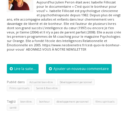
Aujourd’hui Julien Peron était avec Isabelle Filliozat
pour le documentaire « C’est quoi le bonheur pour
vous? ». Isabelle Filliozat est psychologue clinicienne
et psychothérapeute depuis 1982. Depuis plus de vingt
ans, elle accompagne adultes et enfants dans leur cheminement vers
davantage de liberté et de bonheur. Elle est l’auteur de plusieurs livres
dont son grand succès L’intelligence du cœur (1997) ou encore Je t’en
veux, je t’aime (2004) et Il n’y a pas de parent parfait (2008). Elle a aussi crée
les premiers programmes de M-coaching pour le magazine Psychologies
sur Orange. Elle a fondé l’école des Intelligences Relationnelle et
Émotionnelle en 2005. https://www.neobienetre.fr/cest-quoi-le-bonheur-
pour-vous/ ABONNEZ-VOUS À NOTRE NEWSLETTER
Lire la suite...
Ajouter un nouveau commentaire
Publié dans
,
,
Actualité bien-être
Développement personnel
,
Films spirituels
Santé & Bien-être
Tag(s)
,
,
,
,
bien-être.
bonheur
développement personnel
films spirituels
santé