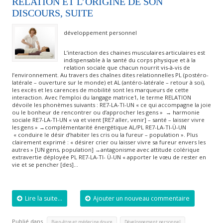
RELATION ET L’ORIGINE DE SON
DISCOURS, SUITE
développement personnel
L’interaction des chaines musculaires articulaires est
indispensable à la santé du corps physique et à la
relation sociale que chacun nourrit vis-à-vis de
l’environnement. Au travers des chaînes dites relationnelles PL (postéro-
latérale – ouverture sur le monde) et AL (antéro-latérale – retour à soi),
les excès et les carences de mobilité sont les marqueurs de cette
interaction. Avec l’emploi du langage matrice1, le terme RELATION
dévoile les phonèmes suivants : RE7-LA-TI-UN « ce qui accompagne la joie
ou le bonheur de rencontrer ou d’approcher les gens » → harmonie
sociale RE7-LA-TI-UN « va et vient [RE7 aller, venir] – santé – laisser vivre
les gens » →complémentarité énergétique AL/PL RE7-LA-TI-Ù-UN
« conduire le désir d’habiter les cris ou la fureur – population ». Plus
clairement exprimé : « désirer crier ou laisser vivre sa fureur envers les
autres » [UN gens, population] →antagonisme avec attitude colérique
extravertie déployée PL RE7-LA-TI- Ù-UN « apporter le vœu de rester en
vie et se pencher [des]…
Lire la suite...
Ajouter un nouveau commentaire
Publié dans
,
,
Bien-être et médecine douce
Développement personnel