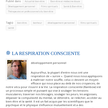
Publié dans
,
,
Actualité bien-être
Bien-être et médecine douce
,
,
,
Développement personnel
Films spirituels
Santé & Bien-être
Thérapeutes et professionnels du bien-être
Tag(s)
,
,
,
,
bien-être.
bonheur
développement personnel
films spirituels
santé
LA RESPIRATION CONSCIENTE
développement personnel
Aujourd’hui, la plupart d’entre nous ont une
respiration de « survie ». Quand nous nous appliquons
à maîtriser notre souffle, celui-ci devient un moyen
efficace qui nous place au-delà de nos croyances, de
notre vécu pour s’ouvrir à la Vie. La respiration consciente (Rainbow) est
un processus simple et puissant qui vise à soulager les tensions
musculaires, traverser nos blocages, soulager les peurs, les angoisses,
dépasser la compulsivité du mental, se détendre, se relâcher, accéder au
bien-être et la santé. Il est un fait acquis par les scientifiques que le
psychique et le physique s’influence mutuellement et a des