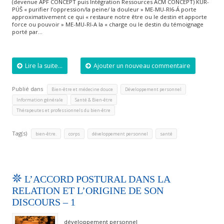
(devenue APF CONCEPT puis Intégration Ressources ACM CONCEPT) KÙR-
PÚŠ « purifier l’oppression/la peine/ la douleur » ME-MU-RI6-Á porte
approximativement ce qui « restaure notre être ou le destin et apporte
force ou pouvoir » ME-MU-RI-A la « charge ou le destin du témoignage
porté par…
Lire la suite...
Ajouter un nouveau commentaire
Publié dans
,
,
Bien-être et médecine douce
Développement personnel
,
,
Information générale
Santé & Bien-être
Thérapeutes et professionnels du bien-être
Tag(s)
,
,
,
bien-être.
corps
développement personnel
santé
L’ACCORD POSTURAL DANS LA
RELATION ET L’ORIGINE DE SON
DISCOURS – 1
développement personnel