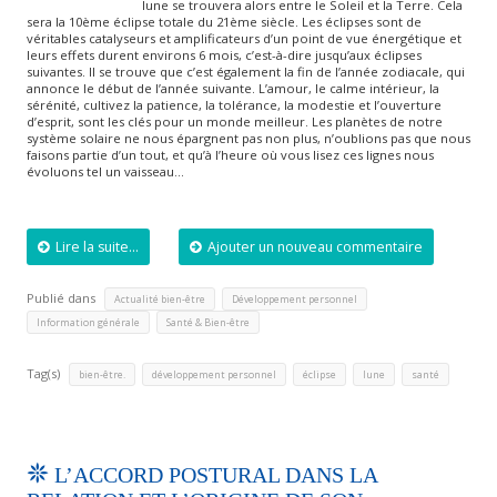
lune se trouvera alors entre le Soleil et la Terre. Cela
sera la 10ème éclipse totale du 21ème siècle. Les éclipses sont de
véritables catalyseurs et amplificateurs d’un point de vue énergétique et
leurs effets durent environs 6 mois, c’est-à-dire jusqu’aux éclipses
suivantes. Il se trouve que c’est également la fin de l’année zodiacale, qui
annonce le début de l’année suivante. L’amour, le calme intérieur, la
sérénité, cultivez la patience, la tolérance, la modestie et l’ouverture
d’esprit, sont les clés pour un monde meilleur. Les planètes de notre
système solaire ne nous épargnent pas non plus, n’oublions pas que nous
faisons partie d’un tout, et qu’à l’heure où vous lisez ces lignes nous
évoluons tel un vaisseau…
Lire la suite...
Ajouter un nouveau commentaire
Publié dans
,
,
Actualité bien-être
Développement personnel
,
Information générale
Santé & Bien-être
Tag(s)
,
,
,
,
bien-être.
développement personnel
éclipse
lune
santé
L’ACCORD POSTURAL DANS LA