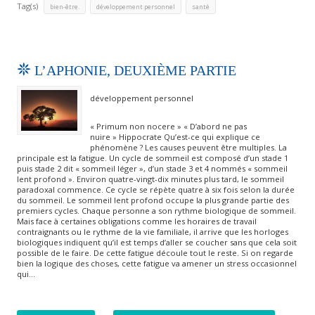
Tag(s)
,
,
bien-être.
développement personnel
santé
L’APHONIE, DEUXIÈME PARTIE
développement personnel
« Primum non nocere » « D’abord ne pas
nuire » Hippocrate Qu’est-ce qui explique ce
phénomène ? Les causes peuvent être multiples. La
principale est la fatigue. Un cycle de sommeil est composé d’un stade 1
puis stade 2 dit « sommeil léger », d’un stade 3 et 4 nommés « sommeil
lent profond ». Environ quatre-vingt-dix minutes plus tard, le sommeil
paradoxal commence. Ce cycle se répète quatre à six fois selon la durée
du sommeil. Le sommeil lent profond occupe la plus grande partie des
premiers cycles. Chaque personne a son rythme biologique de sommeil.
Mais face à certaines obligations comme les horaires de travail
contraignants ou le rythme de la vie familiale, il arrive que les horloges
biologiques indiquent qu’il est temps d’aller se coucher sans que cela soit
possible de le faire. De cette fatigue découle tout le reste. Si on regarde
bien la logique des choses, cette fatigue va amener un stress occasionnel
qui…