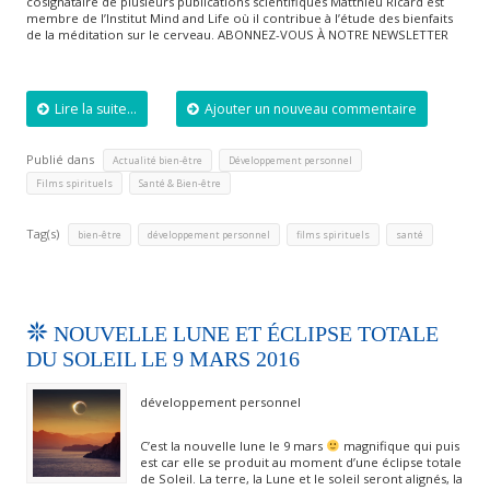
cosignataire de plusieurs publications scientifiques Matthieu Ricard est
membre de l’Institut Mind and Life où il contribue à l’étude des bienfaits
de la méditation sur le cerveau. ABONNEZ-VOUS À NOTRE NEWSLETTER
Lire la suite...
Ajouter un nouveau commentaire
Publié dans
,
,
Actualité bien-être
Développement personnel
,
Films spirituels
Santé & Bien-être
Tag(s)
,
,
,
bien-être
développement personnel
films spirituels
santé
NOUVELLE LUNE ET ÉCLIPSE TOTALE
DU SOLEIL LE 9 MARS 2016
développement personnel
C’est la nouvelle lune le 9 mars
magnifique qui puis
est car elle se produit au moment d’une éclipse totale
de Soleil. La terre, la Lune et le soleil seront alignés, la