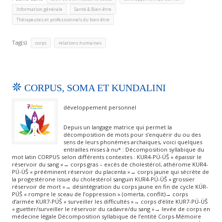
,
,
Information générale
Santé & Bien-être
Thérapeutes et professionnels du bien-être
Tag(s)
,
corps
relations humaines
CORPUS, SOMA ET KUNDALINI
développement personnel
Depuis un langage matrice qui permet la
décomposition de mots pour s’enquérir du ou des
sens de leurs phonèmes archaïques, voici quelques
entrailles mises à nu* : Décomposition syllabique du
mot latin CORPUS selon différents contextes : KUR4-PÚ-ÚŠ « épaissir le
réservoir du sang »→ corps gras – excès de cholestérol, athérome KUR4-
PÚ-ÙŠ « prééminent réservoir du placenta »→ corps jaune qui sécrète de
la progestérone issue du cholestérol sanguin KUR4-PÚ-ÙŠ « grossier
réservoir de mort »→ désintégration du corps jaune en fin de cycle KÚR-
PÚŠ « rompre le sceau de l’oppression » (omerta, conflit)→ corps
d’armée KUR7-PÚŠ « surveiller les difficultés »→ corps d’élite KUR7-PÚ-ÚŠ
« guetter/surveiller le réservoir du cadavre/du sang »→ levée de corps en
médecine légale Décomposition syllabique de l’entité Corps-Mémoire