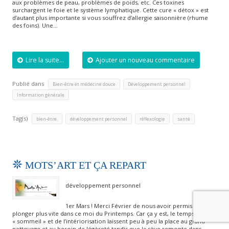
aux problèmes de peau, problèmes de poids, etc. Ces toxines
surchargent le foie et le système lymphatique. Cette cure « détox » est
d’autant plus importante si vous souffrez d’allergie saisonnière (rhume
des foins). Une…
Lire la suite...
Ajouter un nouveau commentaire
Publié dans
,
,
Bien-être et médecine douce
Développement personnel
Information générale
Tag(s)
,
,
,
bien-être.
développement personnel
réflexologie
santé
MOTS’ART ET ÇA REPART
développement personnel
1er Mars ! Merci Février de nous avoir permis de
plonger plus vite dans ce moi du Printemps. Car ça y est, le temps du
« sommeil » et de l’intériorisation laissent peu à peu la place au grand
nettoyage et au besoin de légèreté tandis que la sève remonte dans