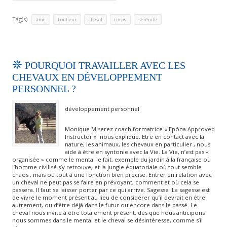
Tag(s)
,
,
,
,
âme
bonheur
cheval
corps
sérénité
POURQUOI TRAVAILLER AVEC LES
CHEVAUX EN DÉVELOPPEMENT
PERSONNEL ?
développement personnel
Monique Miserez coach formatrice « Epôna Approved
Instructor » nous explique. Etre en contact avec la
nature, les animaux, les chevaux en particulier , nous
aide à être en syntonie avec la Vie. La Vie, n’est pas «
organisée » comme le mental le fait, exemple du jardin à la française où
l’homme civilisé s’y retrouve, et la jungle équatoriale où tout semble
chaos , mais où tout à une fonction bien précise. Entrer en relation avec
un cheval ne peut pas se faire en prévoyant, comment et où cela se
passera. Il faut se laisser porter par ce qui arrive. Sagesse La sagesse est
de vivre le moment présent au lieu de considérer qu’il devrait en être
autrement, ou d’être déjà dans le futur ou encore dans le passé. Le
cheval nous invite à être totalement présent, dès que nous anticipons
nous sommes dans le mental et le cheval se désintéresse, comme s’il