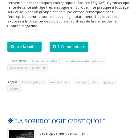
l’ensemble des techniques énergétiques. (Source FEQGAE). Gymmastique
lente de santé anti-âge très en vogue en Europe, il se pratique à tout âge,
seul et souvent en groupe et a fait une entrée remarquée dans
l’entreprise comme outil de coaching, notamment chez les cadres
exposés à la pression des objectifs et au stress de la vie moderne.
(Source Magazine…
Lire la suite...
1 Commentaire
Publié dans
,
,
Actualité bien-être
Bien-être et médecine douce
Développement personnel
Tag(s)
,
,
,
,
,
Art énergétique
énergétiques
énergie
Qi
qi gong
santé
LA SOPHROLOGIE C’EST QUOI ?
développement personnel