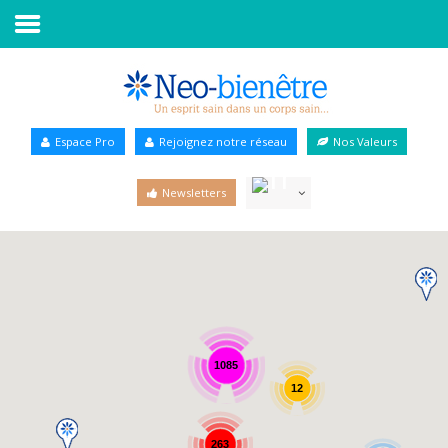
Accueil
Annuaire Bien-être
Espace Pro
Rejoignez notre réseau
Nos Valeurs
Agenda
Newsletters
Services Pro
Services particulier
Blog
1085
12
263