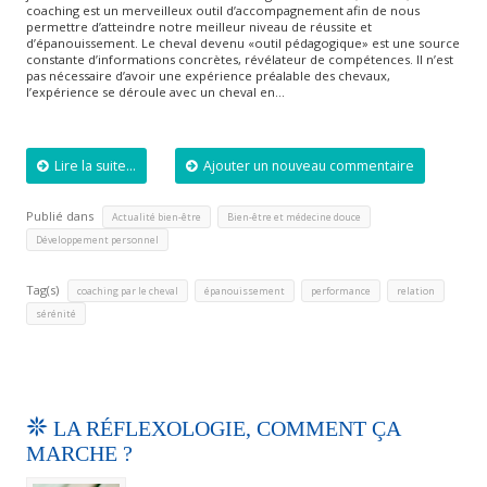
coaching est un merveilleux outil d’accompagnement afin de nous
permettre d’atteindre notre meilleur niveau de réussite et
d’épanouissement. Le cheval devenu «outil pédagogique» est une source
constante d’informations concrètes, révélateur de compétences. Il n’est
pas nécessaire d’avoir une expérience préalable des chevaux,
l’expérience se déroule avec un cheval en…
Lire la suite...
Ajouter un nouveau commentaire
Publié dans
,
,
Actualité bien-être
Bien-être et médecine douce
Développement personnel
Tag(s)
,
,
,
,
coaching par le cheval
épanouissement
performance
relation
sérénité
LA RÉFLEXOLOGIE, COMMENT ÇA
MARCHE ?