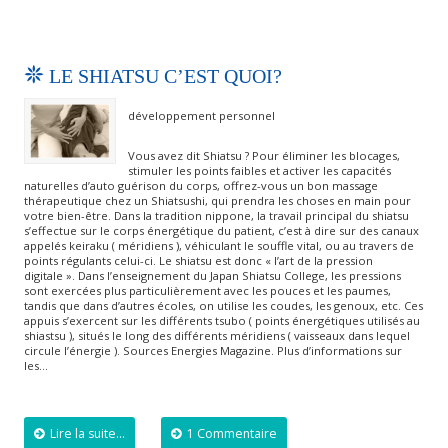
LE SHIATSU C’EST QUOI?
développement personnel
Vous avez dit Shiatsu ? Pour éliminer les blocages,
stimuler les points faibles et activer les capacités
naturelles d’auto guérison du corps, offrez-vous un bon massage
thérapeutique chez un Shiatsushi, qui prendra les choses en main pour
votre bien-être. Dans la tradition nippone, la travail principal du shiatsu
s’effectue sur le corps énergétique du patient, c’est à dire sur des canaux
appelés keiraku ( méridiens ), véhiculant le souffle vital, ou au travers de
points régulants celui-ci. Le shiatsu est donc « l’art de la pression
digitale ». Dans l’enseignement du Japan Shiatsu College, les pressions
sont exercées plus particulièrement avec les pouces et les paumes,
tandis que dans d’autres écoles, on utilise les coudes, les genoux, etc. Ces
appuis s’exercent sur les différents tsubo ( points énergétiques utilisés au
shiastsu ), situés le long des différents méridiens ( vaisseaux dans lequel
circule l’énergie ). Sources Energies Magazine. Plus d’informations sur
les…
Lire la suite...
1 Commentaire