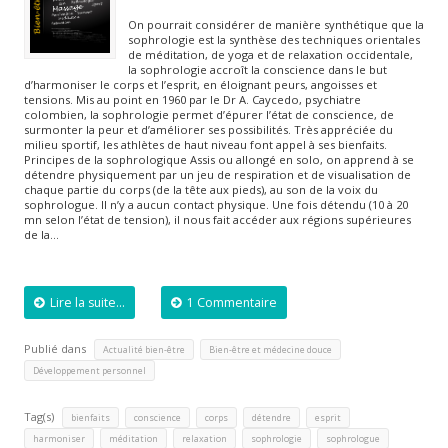
On pourrait considérer de manière synthétique que la
sophrologie est la synthèse des techniques orientales
de méditation, de yoga et de relaxation occidentale,
la sophrologie accroît la conscience dans le but
d’harmoniser le corps et l’esprit, en éloignant peurs, angoisses et
tensions. Mis au point en 1960 par le Dr A. Caycedo, psychiatre
colombien, la sophrologie permet d’épurer l’état de conscience, de
surmonter la peur et d’améliorer ses possibilités. Très appréciée du
milieu sportif, les athlètes de haut niveau font appel à ses bienfaits.
Principes de la sophrologique Assis ou allongé en solo, on apprend à se
détendre physiquement par un jeu de respiration et de visualisation de
chaque partie du corps (de la tête aux pieds), au son de la voix du
sophrologue. Il n’y a aucun contact physique. Une fois détendu (10 à 20
mn selon l’état de tension), il nous fait accéder aux régions supérieures
de la…
Lire la suite...
1 Commentaire
Publié dans
,
,
Actualité bien-être
Bien-être et médecine douce
Développement personnel
Tag(s)
,
,
,
,
,
bienfaits
conscience
corps
détendre
esprit
,
,
,
,
,
harmoniser
méditation
relaxation
sophrologie
sophrologue