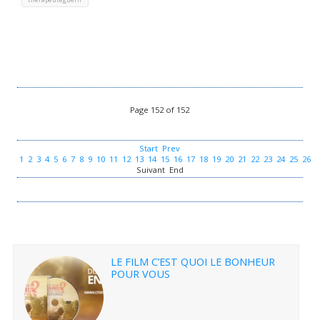
Page 152 of 152
Start
Prev
1
2
3
4
5
6
7
8
9
10
11
12
13
14
15
16
17
18
19
20
21
22
23
24
25
26
2
Suivant
End
LE FILM C’EST QUOI LE BONHEUR
POUR VOUS