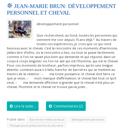
JEAN-MARIE BRUN: DÉVELOPPEMENT
PERSONNEL ET CHEVAL
développement personnel
Que recherchent, au fond, toutes les personnes qui
viennent me voir depuis 15 ans déjà ? Au travers de
toutes ces expériences, je crois que ce qui rend
heureux avec le cheval, c’est la rencontre de ces moments d’harmonie,
j’allais dire d’infini, où la rencontre a lieu, où tout se passe facilement,
comme si l’on ne savait plus bien qui demande et qui répond, dans un
corps à corps singulier où l’on ne sait qui est l’Homme, qui est le Cheval.
Pour ces moments de bonheur, parfois imprévus, après une longue
attente, combien aura-t-il fallu franchir de barrières qui se mettent au
travers de la relation : – ma toute puissance, le cheval doit faire ce
que je veux, – mon manque d’affirmation, le cheval fait tout ce qu’il
veut, – ma demande affective si grande que le cheval n’est plus un
cheval, l’homme et le cheval ne trouve pas la juste…
Lire la suite...
Commentaires (2)
Publié dans
,
,
Bien-être et médecine douce
Développement personnel
Thérapeutes et professionnels du bien-être