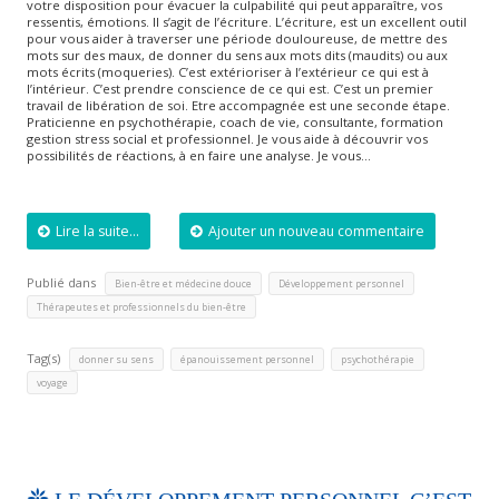
votre disposition pour évacuer la culpabilité qui peut apparaître, vos
ressentis, émotions. Il s’agit de l’écriture. L’écriture, est un excellent outil
pour vous aider à traverser une période douloureuse, de mettre des
mots sur des maux, de donner du sens aux mots dits (maudits) ou aux
mots écrits (moqueries). C’est extérioriser à l’extérieur ce qui est à
l’intérieur. C’est prendre conscience de ce qui est. C’est un premier
travail de libération de soi. Etre accompagnée est une seconde étape.
Praticienne en psychothérapie, coach de vie, consultante, formation
gestion stress social et professionnel. Je vous aide à découvrir vos
possibilités de réactions, à en faire une analyse. Je vous…
Lire la suite...
Ajouter un nouveau commentaire
Publié dans
,
,
Bien-être et médecine douce
Développement personnel
Thérapeutes et professionnels du bien-être
Tag(s)
,
,
,
donner su sens
épanouissement personnel
psychothérapie
voyage