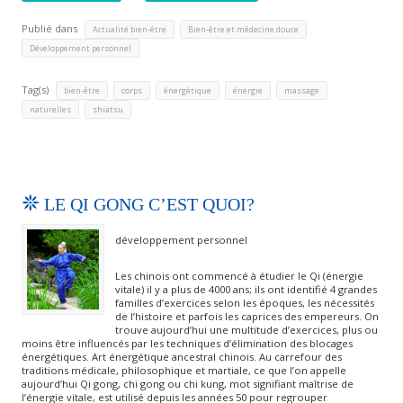
Publié dans
,
,
Actualité bien-être
Bien-être et médecine douce
Développement personnel
Tag(s)
,
,
,
,
,
bien-être
corps
énergétique
énergie
massage
,
naturelles
shiatsu
LE QI GONG C’EST QUOI?
développement personnel
Les chinois ont commencé à étudier le Qi (énergie
vitale) il y a plus de 4000 ans; ils ont identifié 4 grandes
familles d’exercices selon les époques, les nécessités
de l’histoire et parfois les caprices des empereurs. On
trouve aujourd’hui une multitude d’exercices, plus ou
moins être influencés par les techniques d’élimination des blocages
énergétiques. Art énergétique ancestral chinois. Au carrefour des
traditions médicale, philosophique et martiale, ce que l’on appelle
aujourd’hui Qi gong, chi gong ou chi kung, mot signifiant maîtrise de
l’énergie vitale, est utilisé depuis les années 50 pour regrouper