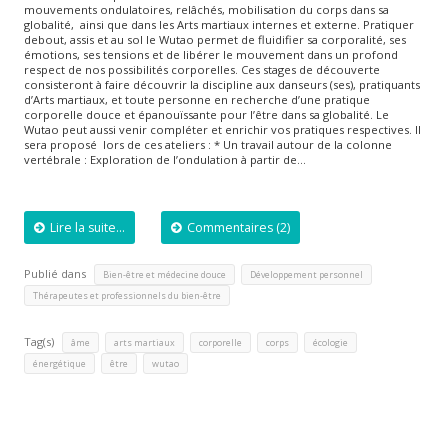
mouvements ondulatoires, relâchés, mobilisation du corps dans sa
globalité, ainsi que dans les Arts martiaux internes et externe. Pratiquer
debout, assis et au sol le Wutao permet de fluidifier sa corporalité, ses
émotions, ses tensions et de libérer le mouvement dans un profond
respect de nos possibilités corporelles. Ces stages de découverte
consisteront à faire découvrir la discipline aux danseurs (ses), pratiquants
d’Arts martiaux, et toute personne en recherche d’une pratique
corporelle douce et épanouïssante pour l’être dans sa globalité. Le
Wutao peut aussi venir compléter et enrichir vos pratiques respectives. Il
sera proposé lors de ces ateliers : * Un travail autour de la colonne
vertébrale : Exploration de l’ondulation à partir de…
Lire la suite...
Commentaires (2)
Publié dans
,
,
Bien-être et médecine douce
Développement personnel
Thérapeutes et professionnels du bien-être
Tag(s)
,
,
,
,
,
âme
arts martiaux
corporelle
corps
écologie
,
,
énergétique
être
wutao