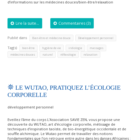
d’informations sur les médecines douces/bien-être/relaxation
Lire la suite...
Commentaires (3)
Publié dans
,
Bien-être et médecine douce
Développement personnel
Tag(s)
,
,
,
,
bien-être
hygiène de vie
iridiologie
massages
,
,
,
médecines douces
naturel
réflexologie
relaxation
LE WUTAO, PRATIQUEZ L’ÉCOLOGIE
CORPORELLE
développement personnel
Eveillez l’âme du corps L’Association SAVIE ZEN, vous propose une
découverte du WUTAO, art d’écologie corporelle, métissage de
techniques d’inspiration taoïste, de bio-énergétique occidentale et de
souffle alchimique. Le Wutao permet de travailler des notions
fondamentales que l’on retrouve entre autre dans les danses Africaines :