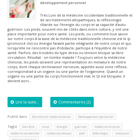
développement personnel
Très Loin de la médecine occidentale traditionnelle et
de ses traitements allopathiques, la réflexologie
s’ttarde sur l’énergie du corps et sa capacité d’auto-
guérison. Les pieds, souvent mis de côtés dans notre culture, y ont une
place importante pour notre santé. Les pieds, ou comment tout savoir
sur notre corps A la base de la médecine traditionnelle chinoise est le qi
(prononcé chi) ou énergie faisant partie intégrante de notre corps et qui,
lorsqu’elle ne rencontre pas d’obstacle, participe à l’équilibre de notre
santé. Parfois, des troubles du type stress ou tension bloque sa libre
circulation. Résultat : on tombe malade ! Toujours selon la médecine
chinoise, les pieds seraient une représentation en miniature de notre
corps, dont chaque terminaison nerveuse, appelée aussi zone réflexe,
correspondrait à un organe ou une partie de l’organisme. Quand un
organe ou une partie du corps fonctionnent mal, le Qi est bloquée, il
devient aors…
Lire la suite...
Commentaires (2)
Publié dans
,
Bien-être et médecine douce
Développement personnel
Tag(s)
,
,
,
,
,
bien-être
corps
énergie
guérison
médecine chinoise
,
,
,
,
médecine occidentale
médecines douces
pied
réflexologie
relaxation
,
thérapeuteguérir