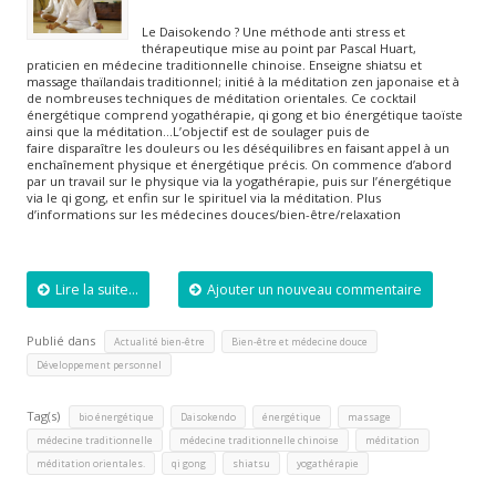
Le Daisokendo ? Une méthode anti stress et
thérapeutique mise au point par Pascal Huart,
praticien en médecine traditionnelle chinoise. Enseigne shiatsu et
massage thaïlandais traditionnel; initié à la méditation zen japonaise et à
de nombreuses techniques de méditation orientales. Ce cocktail
énergétique comprend yogathérapie, qi gong et bio énergétique taoïste
ainsi que la méditation…L’objectif est de soulager puis de
faire disparaître les douleurs ou les déséquilibres en faisant appel à un
enchaînement physique et énergétique précis. On commence d’abord
par un travail sur le physique via la yogathérapie, puis sur l’énergétique
via le qi gong, et enfin sur le spirituel via la méditation. Plus
d’informations sur les médecines douces/bien-être/relaxation
Lire la suite...
Ajouter un nouveau commentaire
Publié dans
,
,
Actualité bien-être
Bien-être et médecine douce
Développement personnel
Tag(s)
,
,
,
,
bio énergétique
Daisokendo
énergétique
massage
,
,
,
médecine traditionnelle
médecine traditionnelle chinoise
méditation
,
,
,
méditation orientales.
qi gong
shiatsu
yogathérapie