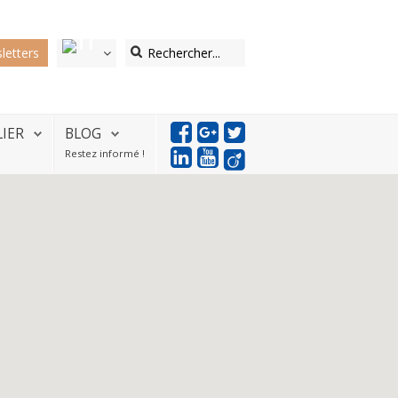
letters
LIER
BLOG
Restez informé !