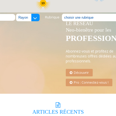
13
Rubrique :
LE RÉSEAU
Neo-bienêtre pour les
PROFESSIO
Abonnez-vous et profitez de
nombreuses offres dédiées a
professionnels.
Découvrir
Pro : Connectez-vous !
ARTICLES
RÉCENTS