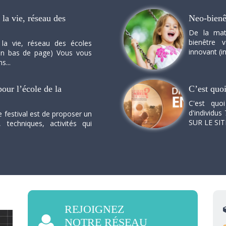
la vie, réseau des
Neo-bienê
De la mat
bienêtre 
 la vie, réseau des écoles
innovant (in
n en bas de page) Vous vous
s...
our l’école de la
C’est quo
C'est quo
d'individus 
e festival est de proposer un
SUR LE SI
, techniques, activités qui
REJOIGNEZ
NOTRE RÉSEAU