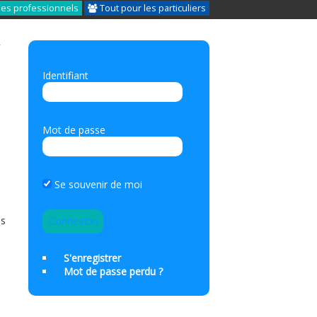
les professionnels
Tout pour les particuliers
N
Identifiant
Mot de passe
Se souvenir de moi
es
S'enregistrer
Mot de passe perdu ?