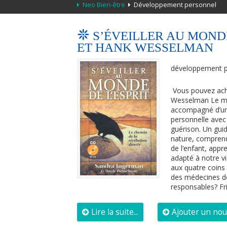
Neo Bien-être
Développement personnel
S’ÉVEILLER AU MOND
ET HANK WESSELMAN
développement p
Vous pouvez ache
Wesselman Le mot 
accompagné d’un
personnelle avec v
guérison. Un guid
nature, comprend
de l’enfant, app
adapté à notre v
aux quatre coins
des médecines d
responsables? Fr
Lire la suite...
Ajouter un no