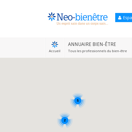
Espa
Accueil
Annuaire Bien-être
ANNUAIRE BIEN-ÊTRE
Accueil
Tous les professionnels du bien-être
Agenda
Services Pro
Services particulier
Blog
5
2