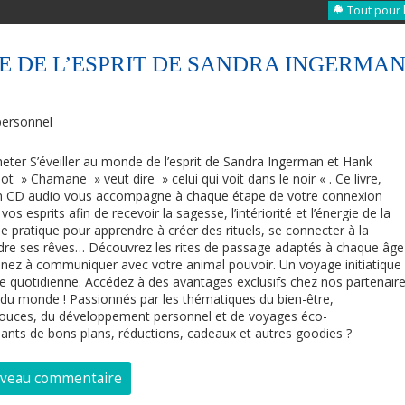
Tout pour 
E DE L’ESPRIT DE SANDRA INGERMA
ersonnel
ter S’éveiller au monde de l’esprit de Sandra Ingerman et Hank
» Chamane » veut dire » celui qui voit dans le noir « . Ce livre,
 CD audio vous accompagne à chaque étape de votre connexion
os esprits afin de recevoir la sagesse, l’intériorité et l’énergie de la
e pratique pour apprendre à créer des rituels, se connecter à la
re ses rêves… Découvrez les rites de passage adaptés à chaque âge
renez à communiquer avec votre animal pouvoir. Un voyage initiatique
ie quotidienne. Accédez à des avantages exclusifs chez nos partenair
 du monde ! Passionnés par les thématiques du bien-être,
ouces, du développement personnel et de voyages éco-
iants de bons plans, réductions, cadeaux et autres goodies ?
uveau commentaire