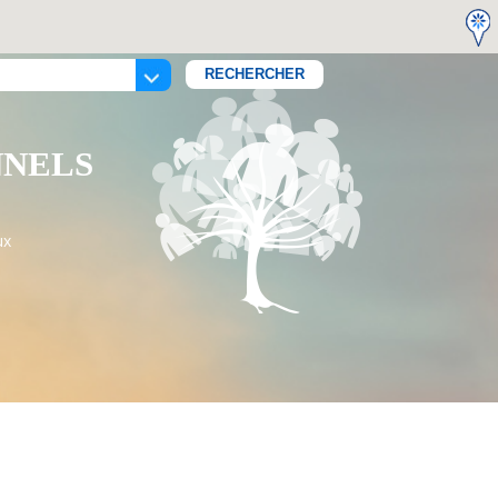
NNELS
ux