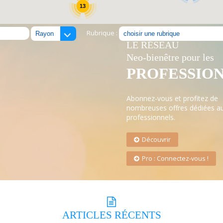
13
Rubrique :
LE RÉSEAU
Neo-bienêtre pour les
PROFESSIO
Abonnez-vous et profitez de
nombreuses offres dédiées a
professionnels.
Découvrir
Pro : Connectez-vous !
ARTICLES
RÉCENTS