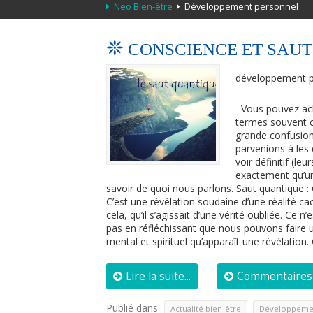
Neo Bien-être
Développement personnel
CONSCIENCE ET SAU
développement p
Vous pouvez achet
termes souvent c
grande confusion 
parvenions à les
voir définitif (l
exactement qu’un
savoir de quoi nous parlons. Saut quantique
C’est une révélation soudaine d’une réalité c
cela, qu’il s’agissait d’une vérité oubliée. Ce
pas en réfléchissant que nous pouvons faire un
mental et spirituel qu’apparaît une révélation
Lire la suite...
Commentaires 
Publié dans
,
Actualité bien-être
Développeme