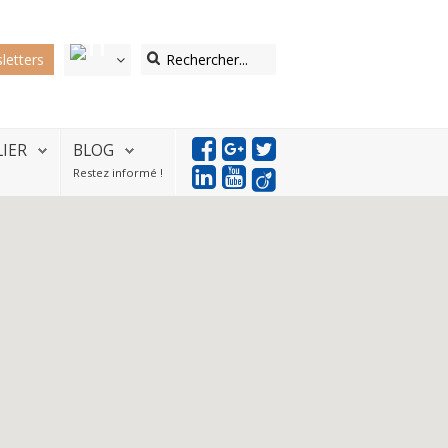
letters
LIER
BLOG
Restez informé !