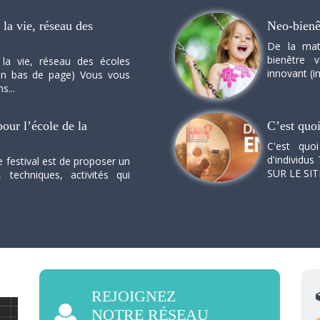
la vie, réseau des
Neo-bienê
De la mat
bienêtre 
 la vie, réseau des écoles
innovant (in
n en bas de page) Vous vous
s...
our l’école de la
C’est quo
C'est quo
d'individus 
e festival est de proposer un
SUR LE SI
, techniques, activités qui
REJOIGNEZ
NOTRE RÉSEAU