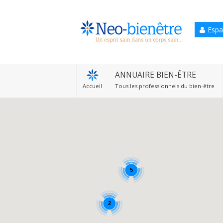
Espa
Accueil
Annuaire Bien-être
ANNUAIRE BIEN-ÊTRE
Accueil
Tous les professionnels du bien-être
Agenda
Services Pro
Services particulier
Blog
5
2