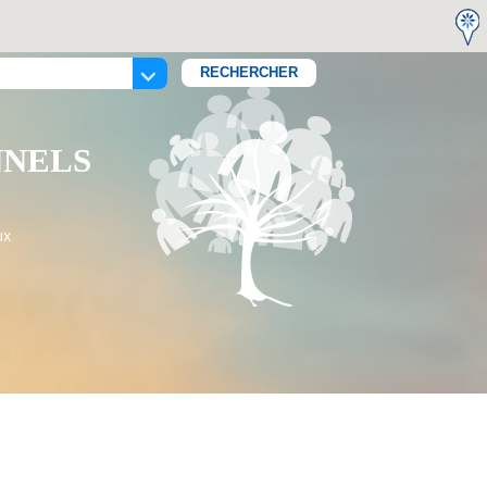
NNELS
ux