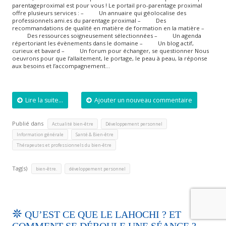
parentageproximal est pour vous ! Le portail pro-parentage proximal
offre plusieurs services : – Un annuaire qui géolocalise des
professionnels ami.es du parentage proximal – Des
recommandations de qualité en matière de formation en la matière –
Des ressources soigneusement sélectionnées – Un agenda
répertoriant les évènements dans le domaine – Un blog actif,
curieux et bavard – Un forum pour échanger, se questionner Nous
oeuvrons pour que l’allaitement, le portage, le peau à peau, la réponse
aux besoins et l’accompagnement…
Lire la suite...
Ajouter un nouveau commentaire
Publié dans
,
,
Actualité bien-être
Développement personnel
,
,
Information générale
Santé & Bien-être
Thérapeutes et professionnels du bien-être
Tag(s)
,
bien-être.
développement personnel
QU’EST CE QUE LE LAHOCHI ? ET