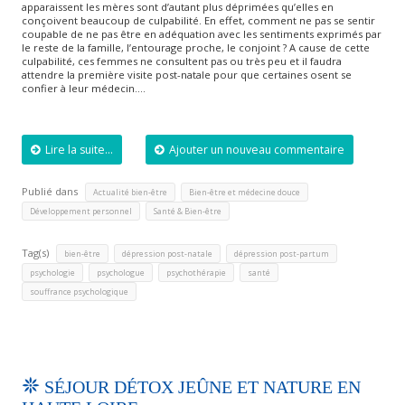
apparaissent les mères sont d’autant plus déprimées qu’elles en
conçoivent beaucoup de culpabilité. En effet, comment ne pas se sentir
coupable de ne pas être en adéquation avec les sentiments exprimés par
le reste de la famille, l’entourage proche, le conjoint ? A cause de cette
culpabilité, ces femmes ne consultent pas ou très peu et il faudra
attendre la première visite post-natale pour que certaines osent se
confier à leur médecin….
Lire la suite...
Ajouter un nouveau commentaire
Publié dans
,
,
Actualité bien-être
Bien-être et médecine douce
,
Développement personnel
Santé & Bien-être
Tag(s)
,
,
,
bien-être
dépression post-natale
dépression post-partum
,
,
,
,
psychologie
psychologue
psychothérapie
santé
souffrance psychologique
SÉJOUR DÉTOX JEÛNE ET NATURE EN