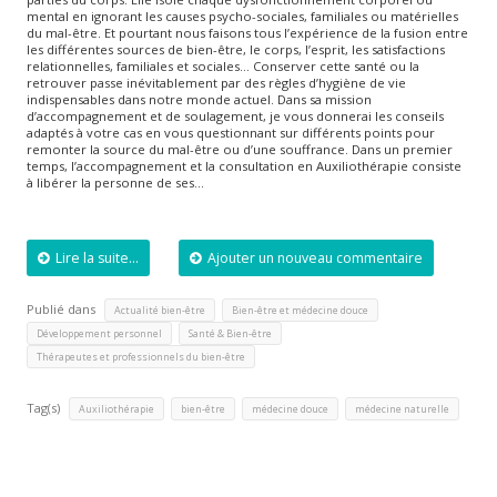
mental en ignorant les causes psycho-sociales, familiales ou matérielles
du mal-être. Et pourtant nous faisons tous l’expérience de la fusion entre
les différentes sources de bien-être, le corps, l’esprit, les satisfactions
relationnelles, familiales et sociales… Conserver cette santé ou la
retrouver passe inévitablement par des règles d’hygiène de vie
indispensables dans notre monde actuel. Dans sa mission
d’accompagnement et de soulagement, je vous donnerai les conseils
adaptés à votre cas en vous questionnant sur différents points pour
remonter la source du mal-être ou d’une souffrance. Dans un premier
temps, l’accompagnement et la consultation en Auxiliothérapie consiste
à libérer la personne de ses…
Lire la suite...
Ajouter un nouveau commentaire
Publié dans
,
,
Actualité bien-être
Bien-être et médecine douce
,
,
Développement personnel
Santé & Bien-être
Thérapeutes et professionnels du bien-être
Tag(s)
,
,
,
Auxiliothérapie
bien-être
médecine douce
médecine naturelle