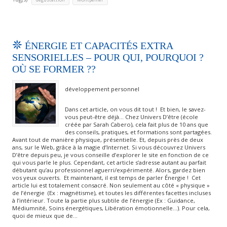
ÉNERGIE ET CAPACITÉS EXTRA
SENSORIELLES – POUR QUI, POURQUOI ?
OÙ SE FORMER ??
développement personnel
Dans cet article, on vous dit tout ! Et bien, le savez-
vous peut-être déjà… Chez Univers D’être (école
créée par Sarah Cabero), cela fait plus de 10 ans que
des conseils, pratiques, et formations sont partagées.
Avant tout de manière physique, présentielle. Et, depuis près de deux
ans, sur le Web, grâce à la magie d’Internet. Si vous découvrez Univers
D’être depuis peu, je vous conseille d’explorer le site en fonction de ce
qui vous parle le plus. Cependant, cet article s’adresse autant au parfait
débutant qu’au professionnel aguerri/expérimenté. Alors, gardez bien
vos yeux ouverts. Et maintenant, il est temps de parler Énergie ! Cet
article lui est totalement consacré. Non seulement au côté « physique »
de l’énergie (Ex : magnétisme), et toutes les différentes facettes incluses
à l’intérieur. Toute la partie plus subtile de l’énergie (Ex : Guidance,
Médiumnité, Soins énergétiques, Libération émotionnelle…). Pour cela,
quoi de mieux que de…