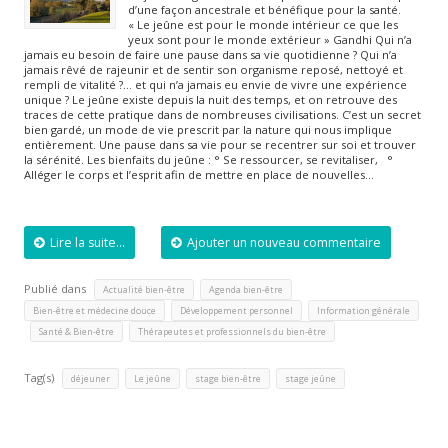
d’une façon ancestrale et bénéfique pour la santé.
« Le jeûne est pour le monde intérieur ce que les
yeux sont pour le monde extérieur » Gandhi Qui n’a
jamais eu besoin de faire une pause dans sa vie quotidienne ? Qui n’a
jamais rêvé de rajeunir et de sentir son organisme reposé, nettoyé et
rempli de vitalité ?… et qui n’a jamais eu envie de vivre une expérience
unique ? Le jeûne existe depuis la nuit des temps, et on retrouve des
traces de cette pratique dans de nombreuses civilisations. C’est un secret
bien gardé, un mode de vie prescrit par la nature qui nous implique
entièrement. Une pause dans sa vie pour se recentrer sur soi et trouver
la sérénité. Les bienfaits du jeûne : ° Se ressourcer, se revitaliser, °
Alléger le corps et l’esprit afin de mettre en place de nouvelles…
Lire la suite...
Ajouter un nouveau commentaire
Publié dans
,
,
Actualité bien-être
Agenda bien-être
,
,
Bien-être et médecine douce
Développement personnel
Information générale
,
,
Santé & Bien-être
Thérapeutes et professionnels du bien-être
Tag(s)
,
,
,
déjeuner
Le jeûne
stage bien-être
stage jeûne