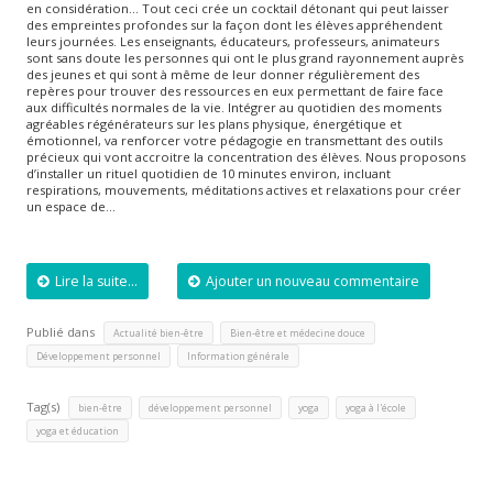
en considération… Tout ceci crée un cocktail détonant qui peut laisser
des empreintes profondes sur la façon dont les élèves appréhendent
leurs journées. Les enseignants, éducateurs, professeurs, animateurs
sont sans doute les personnes qui ont le plus grand rayonnement auprès
des jeunes et qui sont à même de leur donner régulièrement des
repères pour trouver des ressources en eux permettant de faire face
aux difficultés normales de la vie. Intégrer au quotidien des moments
agréables régénérateurs sur les plans physique, énergétique et
émotionnel, va renforcer votre pédagogie en transmettant des outils
précieux qui vont accroitre la concentration des élèves. Nous proposons
d’installer un rituel quotidien de 10 minutes environ, incluant
respirations, mouvements, méditations actives et relaxations pour créer
un espace de…
Lire la suite...
Ajouter un nouveau commentaire
Publié dans
,
,
Actualité bien-être
Bien-être et médecine douce
,
Développement personnel
Information générale
Tag(s)
,
,
,
,
bien-être
développement personnel
yoga
yoga à l'école
yoga et éducation