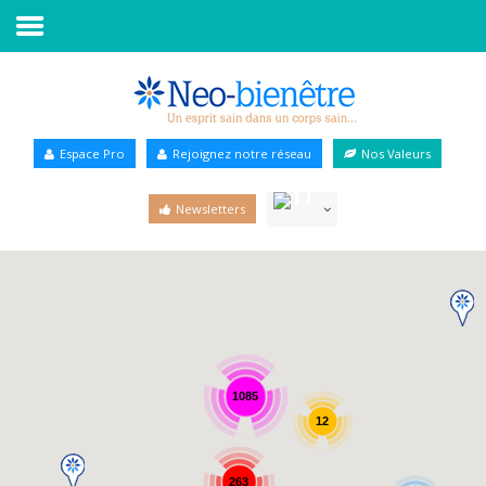
Accueil
Annuaire Bien-être
Espace Pro
Rejoignez notre réseau
Nos Valeurs
Agenda
Newsletters
Services Pro
Services particulier
Blog
1085
12
263