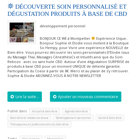
DÉCOUVERTE SOIN PERSONNALISÉ ET
DÉGUSTATION PRODUITS À BASE DE CBD
développement personnel
BONJOUR CE WE à Montpellier
Expérience Uique..
Bonjour Sophie et Elodie vous invitent à la Boutique
So Hempy, pour Vivre une expérience NOUVELLE de
Bien-être. Vous pourrez découvrir les soins personnalisés D’Elodie issus
du Massage Thaï, Massages CénesthésiCs et Intuitifs ainsi que du Soin
Rebozo : avec ou sans huile CBD. Autour d’une dégustation SURPRISE de
produits à base CBD pour un moment UNIQUE de détente garantie.
Participation du Coeur à partir de 8€. Merci et au plaisir de s’y retrouver.
Sophie & Elodie ABONNEZ-VOUS À NOTRE NEWSLETTER
Lire la suite...
Ajouter un nouveau commentaire
Publié dans
,
,
Actualité bien-être
Agenda bien-être
,
,
,
Bien-être et médecine douce
Développement personnel
Santé & Bien-être
Thérapeutes et professionnels du bien-être
Tag(s)
,
dégustattion
Montpellier