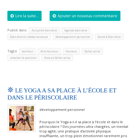
Lire la suite...
Ajouter un nouveau commentaire
Publié dans
,
,
Actualité bien-être
Agenda bien-être
,
,
Bien-être et médecine douce
Développement personnel
Santé & Bien-être
Tag(s)
,
,
,
,
bonheur
être heureux
heureux
lâcher prise
,
relacher la pression
Vivre et lâcher prise
LE YOGA A SA PLACE À L’ÉCOLE ET
DANS LE PÉRISCOLAIRE
développement personnel
Pourquoi le Yoga a-t-il sa place à l’école et dans le
périscolaire ? Des journées ultra chargées, un mental
trop agité, une pratique d’activité physique
insuffisante, un trop plein émotionnel rarement pris