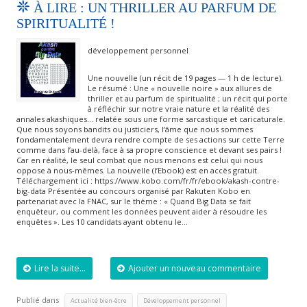
À LIRE : UN THRILLER AU PARFUM DE
SPIRITUALITÉ !
développement personnel
Une nouvelle (un récit de 19 pages — 1 h de lecture).
Le résumé : Une « nouvelle noire » aux allures de
thriller et au parfum de spiritualité ; un récit qui porte
à réfléchir sur notre vraie nature et la réalité des
annales akashiques… relatée sous une forme sarcastique et caricaturale.
Que nous soyons bandits ou justiciers, l’âme que nous sommes
fondamentalement devra rendre compte de ses actions sur cette Terre
comme dans l’au-delà, face à sa propre conscience et devant ses pairs !
Car en réalité, le seul combat que nous menons est celui qui nous
oppose à nous-mêmes. La nouvelle (l’Ebook) est en accès gratuit.
Téléchargement ici : https://www.kobo.com/fr/fr/ebook/akash-contre-
big-data Présentée au concours organisé par Rakuten Kobo en
partenariat avec la FNAC, sur le thème : « Quand Big Data se fait
enquêteur, ou comment les données peuvent aider à résoudre les
enquêtes ». Les 10 candidats ayant obtenu le…
Lire la suite...
Ajouter un nouveau commentaire
Publié dans
,
,
Actualité bien-être
Développement personnel