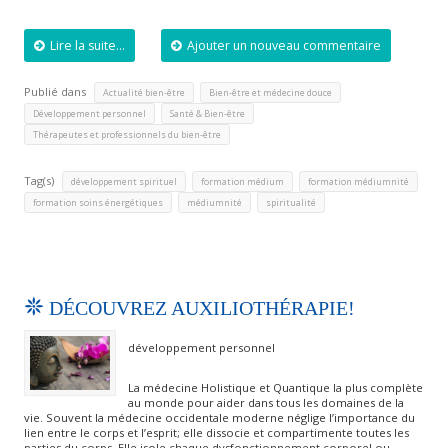
Lire la suite...
Ajouter un nouveau commentaire
Publié dans
,
,
Actualité bien-être
Bien-être et médecine douce
,
,
Développement personnel
Santé & Bien-être
Thérapeutes et professionnels du bien-être
Tag(s)
,
,
,
développement spirituel
formation médium
formation médiumnité
,
,
formation soins énergétiques
médiumnité
spiritualité
DÉCOUVREZ AUXILIOTHÉRAPIE!
développement personnel
La médecine Holistique et Quantique la plus complète
au monde pour aider dans tous les domaines de la
vie. Souvent la médecine occidentale moderne néglige l’importance du
lien entre le corps et l’esprit; elle dissocie et compartimente toutes les
parties du corps. Elle isole chaque dysfonctionnement corporel ou