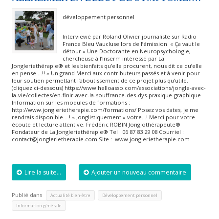
développement personnel
Interviewé par Roland Olivier journaliste sur Radio
France Bleu Vaucluse lors de l’émission « Ça vaut le
détour » Une Doctorante en Neuropsychologie,
chercheuse à l’Inserm intéressé par La
Jongleriethérapie® et les bienfaits qu’elle procurent, nous dit ce qu’elle
en pense …!! » Un grand Merci aux contributeurs passés et à venir pour
leur soutien permettant l’aboutissement de ce projet plus qu’utile.
(cliquez ci-dessous) https://www.helloasso.com/associations/jongle-avec-
la-vie/collectes/en-finir-avec-la-souffrance-des-dys-praxique-graphique
Information sur les modules de formations :
http://www.jonglerietherapie.com/formations/ Posez vos dates, je me
rendrais disponible….! « Jonglistiquement » votre…! Merci pour votre
écoute et lecture attentive. Frédéric ROBIN Jonglothérapeute®
Fondateur de La Jongleriethérapie® Tel : 06 87 83 29 08 Courriel :
contact@jonglerietherapie.com Site : www.jonglerietherapie.com
Lire la suite...
Ajouter un nouveau commentaire
Publié dans
,
,
Actualité bien-être
Développement personnel
Information générale