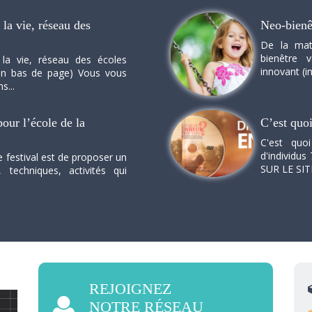
la vie, réseau des
Neo-bienê
De la mat
bienêtre 
 la vie, réseau des écoles
innovant (in
n en bas de page) Vous vous
s...
our l’école de la
C’est quo
C'est quo
d'individus 
e festival est de proposer un
SUR LE SI
, techniques, activités qui
REJOIGNEZ
NOTRE RÉSEAU