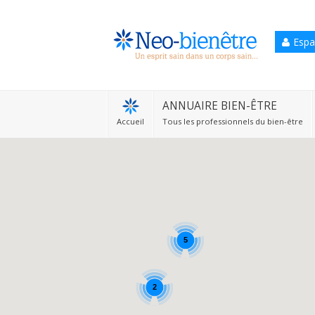
Espa
Accueil
Annuaire Bien-être
ANNUAIRE BIEN-ÊTRE
Accueil
Tous les professionnels du bien-être
Agenda
Services Pro
Services particulier
Blog
5
2