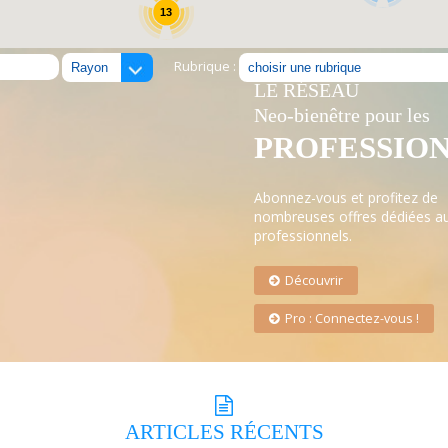
13
Rubrique :
LE RÉSEAU
Neo-bienêtre pour les
PROFESSIO
Abonnez-vous et profitez de
nombreuses offres dédiées a
professionnels.
Découvrir
Pro : Connectez-vous !
ARTICLES
RÉCENTS