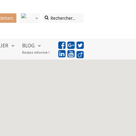
letters
LIER
BLOG
Restez informé !