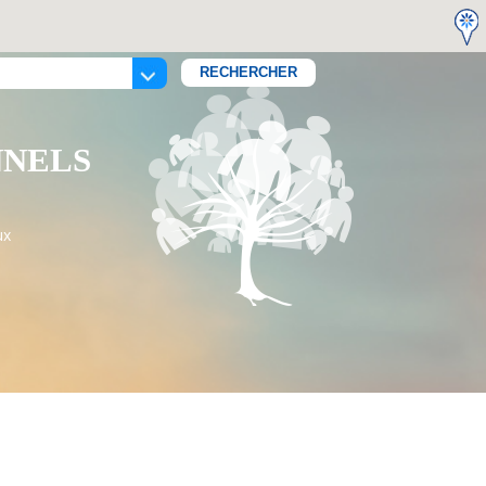
NNELS
ux