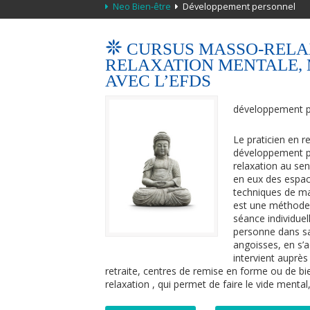
Neo Bien-être
Développement personnel
CURSUS MASSO-RELAX
RELAXATION MENTALE, 
AVEC L’EFDS
développement p
Le praticien en r
développement pe
relaxation au sen
en eux des espac
techniques de mas
est une méthode 
séance individue
personne dans sa
angoisses, en s’a
intervient auprès
retraite, centres de remise en forme ou de bie
relaxation , qui permet de faire le vide mental