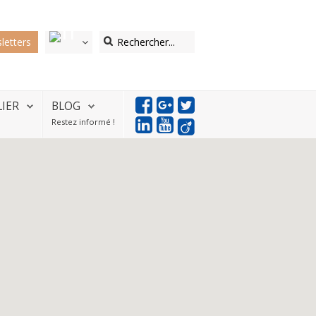
letters
LIER
BLOG
Restez informé !