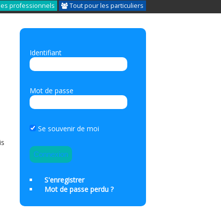
les professionnels
Tout pour les particuliers
Identifiant
-
Mot de passe
Se souvenir de moi
is
S'enregistrer
Mot de passe perdu ?