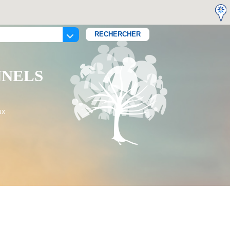
NNELS
ux