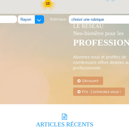
13
Rubrique :
LE RÉSEAU
Neo-bienêtre pour les
PROFESSIO
Abonnez-vous et profitez de
nombreuses offres dédiées a
professionnels.
Découvrir
Pro : Connectez-vous !
ARTICLES
RÉCENTS