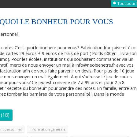
Tout pour 
T QUOI LE BONHEUR POUR VOUS
ersonnel
 cartes C’est quoi le bonheur pour vous? Fabrication française et éco
de cartes 29 euros + 9 euros de frais de port ( Poids 600gr – livraison
simo). Pour les écoles, institutions qui souhaitent commander via un
atif, merci de nous envoyer un mail à info@neobienetre.fr avec vos
cturation afin de vous faire parvenir un devis. Pour plus de 10 jeux
de nous envoyer un mail également. A qui s’adresse le jeu de cartes
heur pour vous? Ce jeu est conseillé de 7 à 99 ans et pour 2 à 8
ivret “Recette du bonheur” pour prendre des notes. En famille, entre am
rez tomber les barrières de votre personnalité ! Dans le monde
(18)
,
nt personnel
Information générale