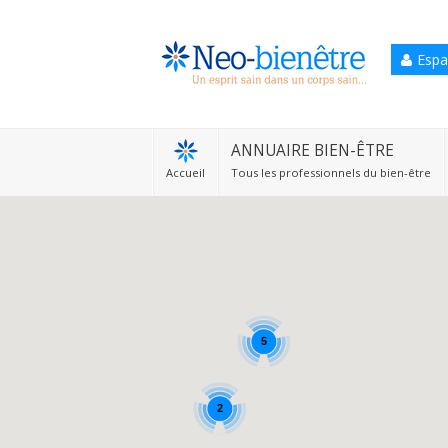
Espa
Accueil
Annuaire Bien-être
ANNUAIRE BIEN-ÊTRE
Accueil
Tous les professionnels du bien-être
Agenda
Services Pro
Services particulier
Blog
5
2