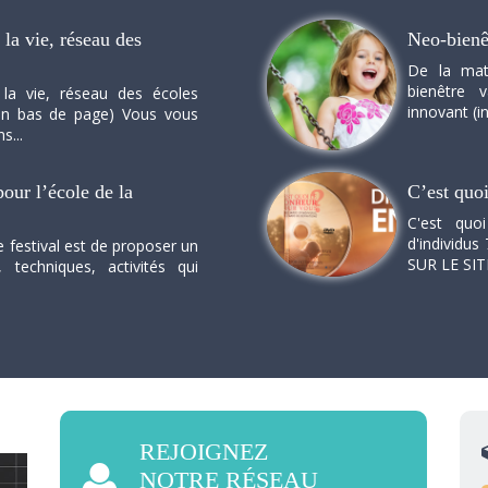
la vie, réseau des
Neo-bienê
De la mat
bienêtre 
 la vie, réseau des écoles
innovant (in
n en bas de page) Vous vous
s...
our l’école de la
C’est quo
C'est quo
d'individus 
e festival est de proposer un
SUR LE SI
, techniques, activités qui
REJOIGNEZ
NOTRE RÉSEAU