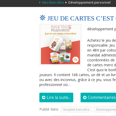
Neo Bien-être
Développement personnel
JEU DE CARTES C’ES
développement p
Achetez le jeu de
responsable. Jeu 
en 48H par colis
mandat administr
coordonnées de fa
de cartes merci 
C’est quoi le bon
joueurs. Il contient 168 cartes, un dé et un l
ou avec des inconnus, grâce à ce jeu, vous fe
professionnel où…
Lire la suite...
Commentaires 
Publié dans
,
Actualité bien-être
Développeme