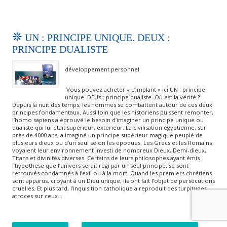
UN : PRINCIPE UNIQUE. DEUX :
PRINCIPE DUALISTE
développement personnel
Vous pouvez acheter « L’implant » ici UN : principe
unique. DEUX : principe dualiste. Où est la vérité ?
Depuis la nuit des temps, les hommes se combattent autour de ces deux
principes fondamentaux. Aussi loin que les historiens puissent remonter,
l’homo sapiens a éprouvé le besoin d’imaginer un principe unique ou
dualiste qui lui était supérieur, extérieur. La civilisation égyptienne, sur
près de 4000 ans, a imaginé un principe supérieur magique peuplé de
plusieurs dieux ou d’un seul selon les époques. Les Grecs et les Romains
voyaient leur environnement investi de nombreux Dieux, Demi-dieux,
Titans et divinités diverses. Certains de leurs philosophes ayant émis
l’hypothèse que l’univers serait régi par un seul principe, se sont
retrouvés condamnés à l’exil ou à la mort. Quand les premiers chrétiens
sont apparus, croyant à un Dieu unique, ils ont fait l’objet de persécutions
cruelles. Et plus tard, l’inquisition catholique a reproduit des turpitudes
atroces sur ceux…