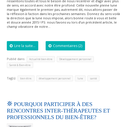
ressentons toutes et tous le besoin de nous recentrer et d’agir avec plus
de sens, en accord avec notre être profond. Cette nouvelle pleine lune
marque également le premier pas, autrement dit, nous allons passer de
la réflexion à l’action dans les prochaines semaines. Donnez du sens voilà
la direction que la lune nous impose, alors bonne route à vous et belle
et douce année 2015 ! PS: nous l’avons vu lors d’un précédent article, le
champ vibratoire de notre…
Lire la suite...
Commentaires (2)
Publié dans
,
,
Actualité bien-être
Développement personnel
Santé & Bien-être
Tag(s)
,
,
,
bien-être.
développement personnel
lune
santé
POURQUOI PARTICIPER À DES
RENCONTRES INTER-THÉRAPEUTES ET
PROFESSIONNELS DU BIEN-ÊTRE?