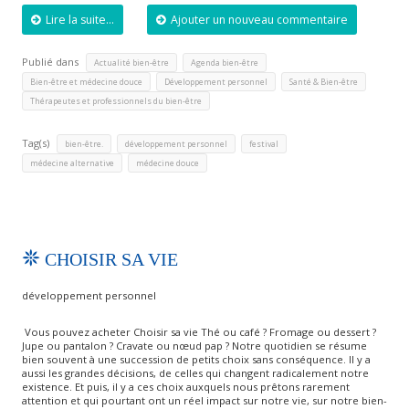
Lire la suite...
Ajouter un nouveau commentaire
Publié dans
,
,
Actualité bien-être
Agenda bien-être
,
,
,
Bien-être et médecine douce
Développement personnel
Santé & Bien-être
Thérapeutes et professionnels du bien-être
Tag(s)
,
,
,
bien-être.
développement personnel
festival
,
médecine alternative
médecine douce
CHOISIR SA VIE
développement personnel
Vous pouvez acheter Choisir sa vie Thé ou café ? Fromage ou dessert ?
Jupe ou pantalon ? Cravate ou nœud pap ? Notre quotidien se résume
bien souvent à une succession de petits choix sans conséquence. Il y a
aussi les grandes décisions, de celles qui changent radicalement notre
existence. Et puis, il y a ces choix auxquels nous prêtons rarement
attention et qui pourtant ont un réel impact sur notre vie, sur notre bien-