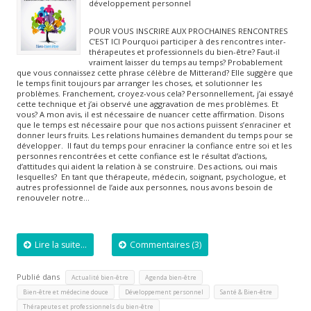
développement personnel
POUR VOUS INSCRIRE AUX PROCHAINES RENCONTRES
C’EST ICI Pourquoi participer à des rencontres inter-
thérapeutes et professionnels du bien-être? Faut-il
vraiment laisser du temps au temps? Probablement
que vous connaissez cette phrase célèbre de Mitterand? Elle suggère que
le temps finit toujours par arranger les choses, et solutionner les
problèmes. Franchement, croyez-vous cela? Personnellement, j’ai essayé
cette technique et j’ai observé une aggravation de mes problèmes. Et
vous? A mon avis, il est nécessaire de nuancer cette affirmation. Disons
que le temps est nécessaire pour que nos actions puissent s’enraciner et
donner leurs fruits. Les relations humaines demandent du temps pour se
développer. Il faut du temps pour enraciner la confiance entre soi et les
personnes rencontrées et cette confiance est le résultat d’actions,
d’attitudes qui aident la relation à se construire. Des actions, oui mais
lesquelles? En tant que thérapeute, médecin, soignant, psychologue, et
autres professionnel de l’aide aux personnes, nous avons besoin de
renouveler notre…
Lire la suite...
Commentaires (3)
Publié dans
,
,
Actualité bien-être
Agenda bien-être
,
,
,
Bien-être et médecine douce
Développement personnel
Santé & Bien-être
Thérapeutes et professionnels du bien-être