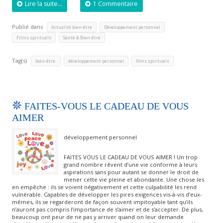
Lire la suite...
1 Commentaire
Publié dans
,
,
Actualité bien-être
Développement personnel
,
Films spirituels
Santé & Bien-être
Tag(s)
,
,
bien-être.
développement personnel
films spirituels
FAITES-VOUS LE CADEAU DE VOUS
AIMER
développement personnel
FAITES VOUS LE CADEAU DE VOUS AIMER ! Un trop
grand nombre rêvent d’une vie conforme à leurs
aspirations sans pour autant se donner le droit de
mener cette vie pleine et abondante. Une chose les
en empêche : ils se voient négativement et cette culpabilité les rend
vulnérable. Capables de développer les pires exigences vis-à-vis d’eux-
mêmes, ils se regarderont de façon souvent impitoyable tant qu’ils
n’auront pas compris l’importance de s’aimer et de s’accepter. De plus,
beaucoup ont peur de ne pas y arriver quand on leur demande