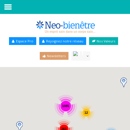
Accueil
Annuaire Bien-être
Espace Pro
Rejoignez notre réseau
Nos Valeurs
Agenda
Newsletters
Services Pro
Services particulier
Blog
1085
12
263