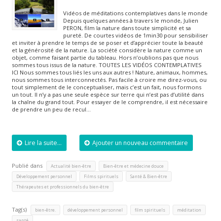
Vidéos de méditations contemplatives dans le monde
Depuis quelques années à travers le monde, Julien
PERON, film la nature dans toute simplicité et sa
pureté. De courtes vidéos de 1min30 pour sensibiliser
et inviter à prendre le temps de se poser et d’apprécier toute la beauté
et la générosité de la nature. La société considère la nature comme un
objet, comme faisant partie du tableau. Hors n’oublions pas que nous
sommes tous issus de la nature. TOUTES LES VIDÉOS CONTEMPLATIVES
ICI Nous sommes tous liés les uns aux autres ! Nature, animaux, hommes,
nous sommes tous interconnectés. Pas facile à croire me direz-vous, ou
tout simplement de le conceptualiser, mais c’est un fait, nous formons
un tout. Il n’y a pas une seule espèce sur terre qui n’est pas d’utilité dans
la chaîne du grand tout. Pour essayer de le comprendre, il est nécessaire
de prendre un peu de recul…
Lire la suite...
Ajouter un nouveau commentaire
Publié dans
,
,
Actualité bien-être
Bien-être et médecine douce
,
,
,
Développement personnel
Films spirituels
Santé & Bien-être
Thérapeutes et professionnels du bien-être
Tag(s)
,
,
,
,
bien-être.
développement personnel
film spirituels
méditation
santé