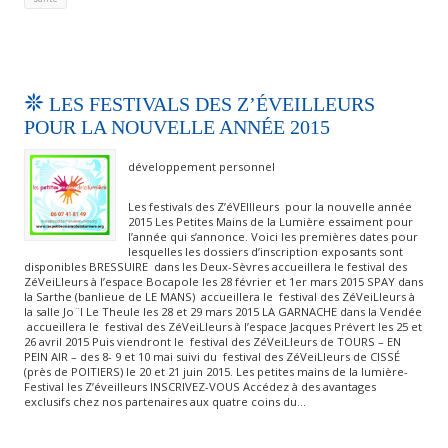
LES FESTIVALS DES Z’ÉVEILLEURS
POUR LA NOUVELLE ANNÉE 2015
développement personnel
Les festivals des Z’éVEIlleurs pour la nouvelle année
2015 Les Petites Mains de la Lumière essaiment pour
l’année qui s’annonce. Voici les premières dates pour
lesquelles les dossiers d’inscription exposants sont
disponibles BRESSUIRE dans les Deux-Sèvres accueillera le festival des
ZéVeiLleurs à l’espace Bocapole les 28 février et 1er mars 2015 SPAY dans
la Sarthe (banlieue de LE MANS) accueillera le festival des ZéVeiLleurs à
la salle Jo¨l Le Theule les 28 et 29 mars 2015 LA GARNACHE dans la Vendée
accueillera le festival des ZéVeiLleurs à l’espace Jacques Prévert les 25 et
26 avril 2015 Puis viendront le festival des ZéVeiLleurs de TOURS – EN
PEIN AIR – des 8- 9 et 10 mai suivi du festival des ZéVeiLleurs de CISSÉ
(près de POITIERS) le 20 et 21 juin 2015. Les petites mains de la lumière-
Festival les Z’éveilleurs INSCRIVEZ-VOUS Accédez à des avantages
exclusifs chez nos partenaires aux quatre coins du…