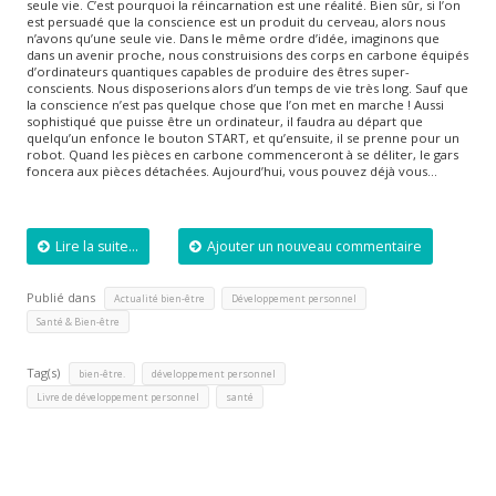
seule vie. C’est pourquoi la réincarnation est une réalité. Bien sûr, si l’on
est persuadé que la conscience est un produit du cerveau, alors nous
n’avons qu’une seule vie. Dans le même ordre d’idée, imaginons que
dans un avenir proche, nous construisions des corps en carbone équipés
d’ordinateurs quantiques capables de produire des êtres super-
conscients. Nous disposerions alors d’un temps de vie très long. Sauf que
la conscience n’est pas quelque chose que l’on met en marche ! Aussi
sophistiqué que puisse être un ordinateur, il faudra au départ que
quelqu’un enfonce le bouton START, et qu’ensuite, il se prenne pour un
robot. Quand les pièces en carbone commenceront à se déliter, le gars
foncera aux pièces détachées. Aujourd’hui, vous pouvez déjà vous…
Lire la suite...
Ajouter un nouveau commentaire
Publié dans
,
,
Actualité bien-être
Développement personnel
Santé & Bien-être
Tag(s)
,
,
bien-être.
développement personnel
,
Livre de développement personnel
santé