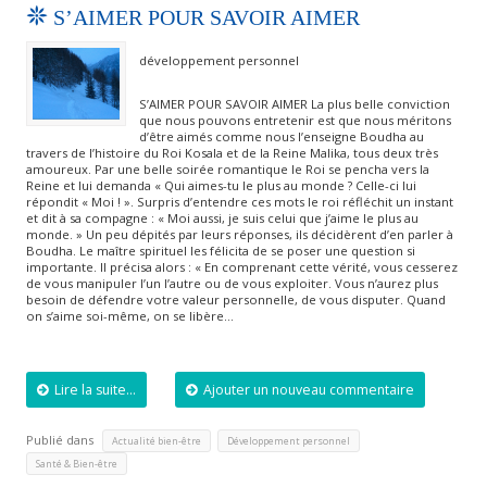
S’AIMER POUR SAVOIR AIMER
développement personnel
S’AIMER POUR SAVOIR AIMER La plus belle conviction
que nous pouvons entretenir est que nous méritons
d’être aimés comme nous l’enseigne Boudha au
travers de l’histoire du Roi Kosala et de la Reine Malika, tous deux très
amoureux. Par une belle soirée romantique le Roi se pencha vers la
Reine et lui demanda « Qui aimes-tu le plus au monde ? Celle-ci lui
répondit « Moi ! ». Surpris d’entendre ces mots le roi réfléchit un instant
et dit à sa compagne : « Moi aussi, je suis celui que j’aime le plus au
monde. » Un peu dépités par leurs réponses, ils décidèrent d’en parler à
Boudha. Le maître spirituel les félicita de se poser une question si
importante. Il précisa alors : « En comprenant cette vérité, vous cesserez
de vous manipuler l’un l’autre ou de vous exploiter. Vous n’aurez plus
besoin de défendre votre valeur personnelle, de vous disputer. Quand
on s’aime soi-même, on se libère…
Lire la suite...
Ajouter un nouveau commentaire
Publié dans
,
,
Actualité bien-être
Développement personnel
Santé & Bien-être