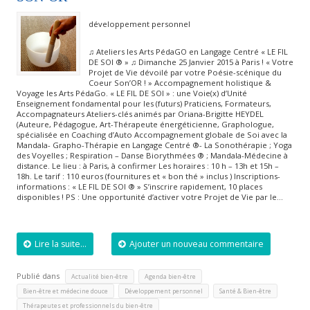
développement personnel
♫ Ateliers les Arts PédaGO en Langage Centré « LE FIL
DE SOI ® » ♫ Dimanche 25 Janvier 2015 à Paris ! « Votre
Projet de Vie dévoilé par votre Poésie-scénique du
Coeur Son’OR ! » Accompagnement holistique &
Voyage les Arts PédaGo. « LE FIL DE SOI » : une Voie(x) d’Unité
Enseignement fondamental pour les (futurs) Praticiens, Formateurs,
Accompagnateurs Ateliers-clés animés par Oriana-Brigitte HEYDEL
(Auteure, Pédagogue, Art-Thérapeute énergéticienne, Graphologue,
spécialisée en Coaching d’Auto Accompagnement globale de Soi avec la
Mandala- Grapho-Thérapie en Langage Centré ®- La Sonothérapie ; Yoga
des Voyelles ; Respiration – Danse Biorythmées ® ; Mandala-Médecine à
distance. Le lieu : à Paris, à confirmer Les horaires : 10 h – 13h et 15h –
18h. Le tarif : 110 euros (fournitures et « bon thé » inclus ) Inscriptions-
informations : « LE FIL DE SOI ® » S’inscrire rapidement, 10 places
disponibles ! PS : Une opportunité d’activer votre Projet de Vie par le…
Lire la suite...
Ajouter un nouveau commentaire
Publié dans
,
,
Actualité bien-être
Agenda bien-être
,
,
,
Bien-être et médecine douce
Développement personnel
Santé & Bien-être
Thérapeutes et professionnels du bien-être