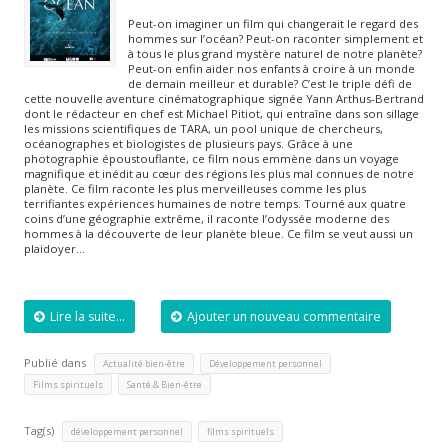
Peut-on imaginer un film qui changerait le regard des
hommes sur l’océan? Peut-on raconter simplement et
à tous le plus grand mystère naturel de notre planète?
Peut-on enfin aider nos enfants à croire à un monde
de demain meilleur et durable? C’est le triple défi de
cette nouvelle aventure cinématographique signée Yann Arthus-Bertrand
dont le rédacteur en chef est Michael Pitiot, qui entraîne dans son sillage
les missions scientifiques de TARA, un pool unique de chercheurs,
océanographes et biologistes de plusieurs pays. Grâce à une
photographie époustouflante, ce film nous emmène dans un voyage
magnifique et inédit au cœur des régions les plus mal connues de notre
planète. Ce film raconte les plus merveilleuses comme les plus
terrifiantes expériences humaines de notre temps. Tourné aux quatre
coins d’une géographie extrême, il raconte l’odyssée moderne des
hommes à la découverte de leur planète bleue. Ce film se veut aussi un
plaidoyer…
Lire la suite...
Ajouter un nouveau commentaire
Publié dans
,
,
Actualité bien-être
Développement personnel
,
Films spirituels
Santé & Bien-être
Tag(s)
,
développement personnel
films spirituels