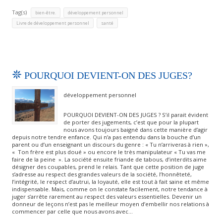
Tag(s)
,
,
bien-être.
développement personnel
,
Livre de développement personnel
santé
POURQUOI DEVIENT-ON DES JUGES?
développement personnel
POURQUOI DEVIENT-ON DES JUGES ? S’il parait évident
de porter des jugements, c’est que pour la plupart
nous avons toujours baigné dans cette manière d’agir
depuis notre tendre enfance. Qui n’a pas entendu dans la bouche d’un
parent ou d’un enseignant un discours du genre : « Tu n’arriveras à rien »,
« Ton frère est plus doué » ou encore le très manipulateur « Tu vas me
faire de la peine ». La société ensuite friande de tabous, d’interdits aime
désigner des coupables, prend le relais. Tant que cette position de juge
s’adresse au respect des grandes valeurs de la société, l’honnêteté,
l’intégrité, le respect d’autrui, la loyauté, elle est tout à fait saine et même
indispensable. Mais, comme on le constate facilement, notre tendance à
juger s’arrête rarement au respect des valeurs essentielles. Devenir un
donneur de leçons n’est pas le meilleur moyen d’embellir nos relations à
commencer par celle que nous avons avec…