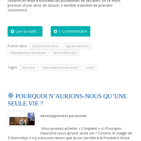
cendres et teste à nouveau les possibilités de ses ailes. En ce mois
premier d’une série de douze, il semble essentiel de prendre
conscience…
Lire la suite...
1 Commentaire
Publié dans
,
,
Actualité bien-être
Agenda bien-être
,
Développement personnel
Santé & Bien-être
Tag(s)
,
,
bien-être.
développement personnel
santé
POURQUOI N’AURIONS-NOUS QU’UNE
SEULE VIE ?
développement personnel
Vous pouvez acheter « L’implant » ici Pourquoi
n’aurions-nous qu’une seule vie ? Comme le nuage de
Tchernobyl, il n’y a aucune raison que la vie s’arrête à la frontière d’une