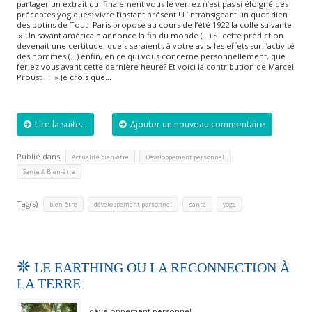
partager un extrait qui finalement vous le verrez n’est pas si éloigné des
préceptes yogiques: vivre l’instant présent ! L’Intransigeant un quotidien
des potins de Tout- Paris propose au cours de l’été 1922 la colle suivante
» Un savant américain annonce la fin du monde (…) Si cette prédiction
devenait une certitude, quels seraient , à votre avis, les effets sur l’activité
des hommes (…) enfin, en ce qui vous concerne personnellement, que
feriez vous avant cette dernière heure? Et voici la contribution de Marcel
Proust : » Je crois que…
Lire la suite...
Ajouter un nouveau commentaire
Publié dans
,
,
Actualité bien-être
Développement personnel
Santé & Bien-être
Tag(s)
,
,
,
bien-être
développement personnel
santé
yoga
LE EARTHING OU LA RECONNECTION À
LA TERRE
développement personnel