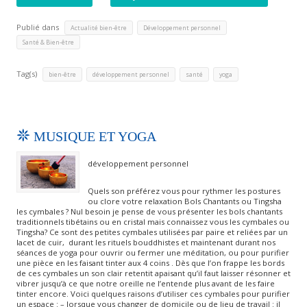
Publié dans
,
,
Actualité bien-être
Développement personnel
Santé & Bien-être
Tag(s)
,
,
,
bien-être
développement personnel
santé
yoga
MUSIQUE ET YOGA
développement personnel
Quels son préférez vous pour rythmer les postures
ou clore votre relaxation Bols Chantants ou Tingsha
les cymbales ? Nul besoin je pense de vous présenter les bols chantants
traditionnels tibétains ou en cristal mais connaissez vous les cymbales ou
Tingsha? Ce sont des petites cymbales utilisées par paire et reliées par un
lacet de cuir, durant les rituels bouddhistes et maintenant durant nos
séances de yoga pour ouvrir ou fermer une méditation, ou pour purifier
une pièce en les faisant tinter aux 4 coins . Dès que l’on frappe les bords
de ces cymbales un son clair retentit apaisant qu’il faut laisser résonner et
vibrer jusqu’à ce que notre oreille ne l’entende plus avant de les faire
tinter encore. Voici quelques raisons d’utiliser ces cymbales pour purifier
un espace : – lorsque vous changer de domicile ou de lieu de travail : il