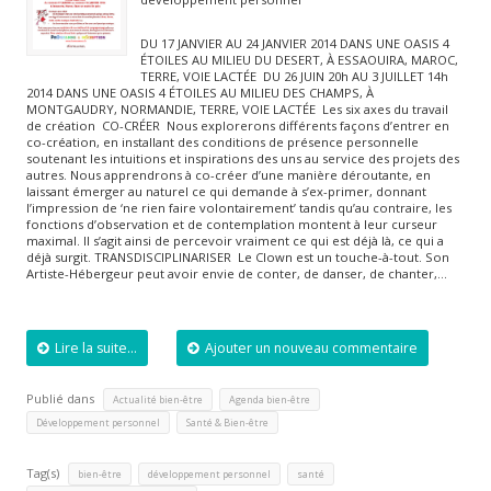
DU 17 JANVIER AU 24 JANVIER 2014 DANS UNE OASIS 4
ÉTOILES AU MILIEU DU DESERT, À ESSAOUIRA, MAROC,
TERRE, VOIE LACTÉE DU 26 JUIN 20h AU 3 JUILLET 14h
2014 DANS UNE OASIS 4 ÉTOILES AU MILIEU DES CHAMPS, À
MONTGAUDRY, NORMANDIE, TERRE, VOIE LACTÉE Les six axes du travail
de création CO-CRÉER Nous explorerons différents façons d’entrer en
co-création, en installant des conditions de présence personnelle
soutenant les intuitions et inspirations des uns au service des projets des
autres. Nous apprendrons à co-créer d’une manière déroutante, en
laissant émerger au naturel ce qui demande à s’ex-primer, donnant
l’impression de ‘ne rien faire volontairement’ tandis qu’au contraire, les
fonctions d’observation et de contemplation montent à leur curseur
maximal. Il s’agit ainsi de percevoir vraiment ce qui est déjà là, ce qui a
déjà surgit. TRANSDISCIPLINARISER Le Clown est un touche-à-tout. Son
Artiste-Hébergeur peut avoir envie de conter, de danser, de chanter,…
Lire la suite...
Ajouter un nouveau commentaire
Publié dans
,
,
Actualité bien-être
Agenda bien-être
,
Développement personnel
Santé & Bien-être
Tag(s)
,
,
,
bien-être
développement personnel
santé