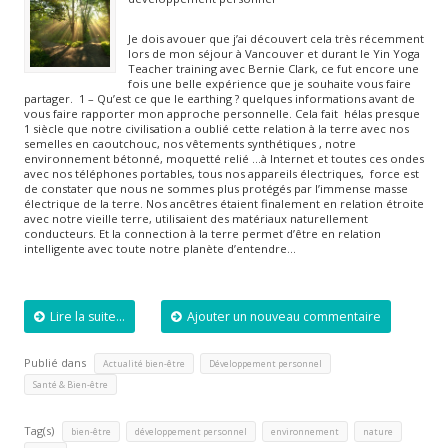
Je dois avouer que j’ai découvert cela très récemment
lors de mon séjour à Vancouver et durant le Yin Yoga
Teacher training avec Bernie Clark, ce fut encore une
fois une belle expérience que je souhaite vous faire
partager. 1 – Qu’est ce que le earthing ? quelques informations avant de
vous faire rapporter mon approche personnelle. Cela fait hélas presque
1 siècle que notre civilisation a oublié cette relation à la terre avec nos
semelles en caoutchouc, nos vêtements synthétiques , notre
environnement bétonné, moquetté relié …à Internet et toutes ces ondes
avec nos téléphones portables, tous nos appareils électriques, force est
de constater que nous ne sommes plus protégés par l’immense masse
électrique de la terre. Nos ancêtres étaient finalement en relation étroite
avec notre vieille terre, utilisaient des matériaux naturellement
conducteurs. Et la connection à la terre permet d’être en relation
intelligente avec toute notre planète d’entendre…
Lire la suite...
Ajouter un nouveau commentaire
Publié dans
,
,
Actualité bien-être
Développement personnel
Santé & Bien-être
Tag(s)
,
,
,
,
bien-être
développement personnel
environnement
nature