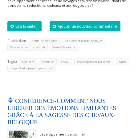
développement personnel et de voyages éco-responsables? Friants de
bons plans, réductions, cadeaux et autres goodies ?
Lire la suite...
Ajouter un nouveau commentaire
Publié dans
,
,
Actualité bien-être
Bien-être et médecine douce
,
Développement personnel
Santé & Bien-être
Tag(s)
,
,
,
,
,
bien-être
chamane
cheval
développement personnel
santé
stage développement personnel
CONFÉRENCE-COMMENT NOUS
LIBÉRER DES ÉMOTIONS LIMITANTES
GRÂCE À LA SAGESSE DES CHEVAUX-
BELGIQUE
développement personnel