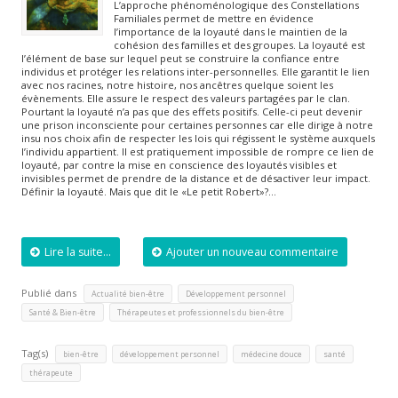
L’approche phénoménologique des Constellations
Familiales permet de mettre en évidence
l’importance de la loyauté dans le maintien de la
cohésion des familles et des groupes. La loyauté est
l’élément de base sur lequel peut se construire la confiance entre
individus et protéger les relations inter-personnelles. Elle garantit le lien
avec nos racines, notre histoire, nos ancêtres quelque soient les
évènements. Elle assure le respect des valeurs partagées par le clan.
Pourtant la loyauté n’a pas que des effets positifs. Celle-ci peut devenir
une prison inconsciente pour certaines personnes car elle dirige à notre
insu nos choix afin de respecter les lois qui régissent le système auxquels
l’individu appartient. Il est pratiquement impossible de rompre ce lien de
loyauté, par contre la mise en conscience des loyautés visibles et
invisibles permet de prendre de la distance et de désactiver leur impact.
Définir la loyauté. Mais que dit le «Le petit Robert»?…
Lire la suite...
Ajouter un nouveau commentaire
Publié dans
,
,
Actualité bien-être
Développement personnel
,
Santé & Bien-être
Thérapeutes et professionnels du bien-être
Tag(s)
,
,
,
,
bien-être
développement personnel
médecine douce
santé
thérapeute