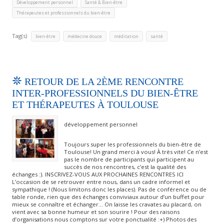
,
,
Développement personnel
Santé & Bien-être
Thérapeutes et professionnels du bien-être
Tag(s)
,
,
,
bien-être
médecine douce
méditation
santé
RETOUR DE LA 2ÈME RENCONTRE
INTER-PROFESSIONNELS DU BIEN-ÊTRE
ET THÉRAPEUTES À TOULOUSE
développement personnel
Toujours super les professionnels du bien-être de
Toulouse! Un grand merci à vous! À très vite! Ce n’est
pas le nombre de participants qui participent au
succès de nos rencontres, c’est la qualité des
échanges :). INSCRIVEZ-VOUS AUX PROCHAINES RENCONTRES ICI
L’occasion de se retrouver entre nous, dans un cadre informel et
sympathique ! (Nous limitons donc les places). Pas de conférence ou de
table ronde, rien que des échanges conviviaux autour d’un buffet pour
mieux se connaître et échanger… On laisse les cravates au placard, on
vient avec sa bonne humeur et son sourire ! Pour des raisons
d’organisations nous comptons sur votre ponctualité :+) Photos des