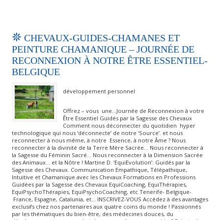
CHEVAUX-GUIDES-CHAMANES ET
PEINTURE CHAMANIQUE – JOURNÉE DE
RECONNEXION À NOTRE ÊTRE ESSENTIEL-
BELGIQUE
développement personnel
Offrez – vous une…Journée de Reconnexion à votre
Être Essentiel Guidés par la Sagesse des Chevaux
Comment nous déconnecter du quotidien hyper
technologique qui nous ‘déconnecte’ de notre ‘Source’. et nous
reconnecter à nous même, à notre Essence, à notre Âme ? Nous
reconnecter à la divinité de la Terre Mère Sacrée… Nous reconnecter à
la Sagesse du Féminin Sacré… Nous reconnecter à la Dimension Sacrée
des Animaux… et la Nôtre ! Martine D. ‘EquiEvolution’: Guidés par la
Sagesse des Chevaux. Communication Empathique, Télépathique,
Intuitive et Chamanique avec les Chevaux Formations en Professions
Guidées par la Sagesse des Chevaux EquiCoaching, EquiThérapies,
EquiPsychoThérapies, EquiPsychoCoaching, etc Tenerife- Belgique-
France, Espagne, Catalunia, et… INSCRIVEZ-VOUS Accédez à des avantages
exclusifs chez nos partenaires aux quatre coins du monde ! Passionnés
par les thématiques du bien-être, des médecines douces, du