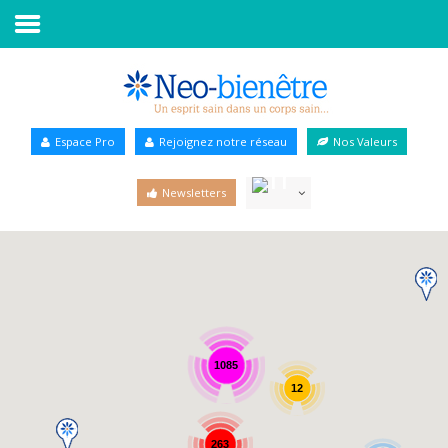
Accueil
Annuaire Bien-être
Espace Pro
Rejoignez notre réseau
Nos Valeurs
Agenda
Newsletters
Services Pro
Services particulier
Blog
1085
12
263