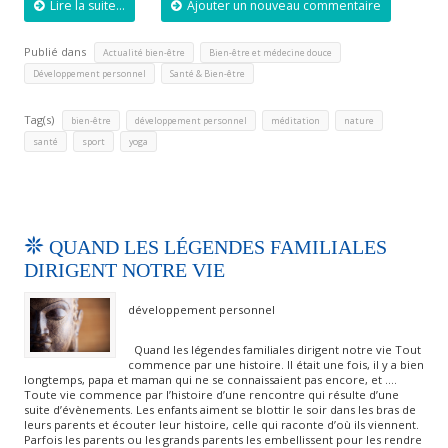
Lire la suite...
Ajouter un nouveau commentaire
Publié dans
,
,
Actualité bien-être
Bien-être et médecine douce
,
Développement personnel
Santé & Bien-être
Tag(s)
,
,
,
,
bien-être
développement personnel
méditation
nature
,
,
santé
sport
yoga
QUAND LES LÉGENDES FAMILIALES
DIRIGENT NOTRE VIE
développement personnel
Quand les légendes familiales dirigent notre vie Tout
commence par une histoire. Il était une fois, il y a bien
longtemps, papa et maman qui ne se connaissaient pas encore, et ….
Toute vie commence par l’histoire d’une rencontre qui résulte d’une
suite d’évènements. Les enfants aiment se blottir le soir dans les bras de
leurs parents et écouter leur histoire, celle qui raconte d’où ils viennent.
Parfois les parents ou les grands parents les embellissent pour les rendre