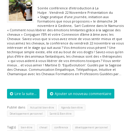
Soirée conférence d’introduction à La
Hulpe : Vendredi 22 Novembre Présentation du
« Stage pratique d’une journée, initiation aux
formations que nous proposons » le dimanche 24
novembre à Gedinne, Sart Custinne dans le Namurois
« Comment nous libérer des émotions limitantes grâce à la sagesse des
chevaux » Conjuguer l’Eft et votre Connexion d’âme à âme avec les
Chevaux Savez-vous que si vous avez envie de vous sentir mieux et que
vous aimez les chevaux, la conférence du vendredi 22 novembre va vous
intéresser et le stage qui suit aussi ? Vos émotions vous pèsent ? Une
technique simple existe, elle est au bout de vos doigts ! Savez-vous qu’en
plus d’être des animaux fantastiques, les chevaux sont des « thérapeutes
» qui vous aident à vous libérer de vos émotions toxiques ? Vous sentir
mieux… et vous aimer ! Martine D. ‘EquiEvolution’: Guidés par la Sagesse
des Chevaux. Communication Empathique, Télépathique, Intuitive et
Chamanique avec les Chevaux Formations en Professions Guidées par…
Lire la suite...
Ajouter un nouveau commentaire
Publié dans
,
,
Actualité bien-être
Agenda bien-être
,
Développement personnel
Santé & Bien-être
Tag(s)
,
,
,
,
bien-être
cheval
conférence
développement personnel