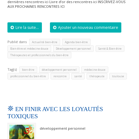
dernières rencontres ici Livre d’or des rencontres ici INSCRIVEZ-VOUS
AUX PROCHAINES RENCONTRES ICI
Lire la suite...
Ajouter un nouveau commentaire
Publié dans
,
,
Actualité bien-être
Agenda bien-être
,
,
,
Bien-être et médecine douce
Développement personnel
Santé & Bien-être
Thérapeutes et professionnels du bien-être
Tag(s)
,
,
,
bien-être
développement personnel
médecine douce
,
,
,
,
professionnel du bien-être
rencontre
santé
thérapeute
toulouse
EN FINIR AVEC LES LOYAUTÉS
TOXIQUES
développement personnel