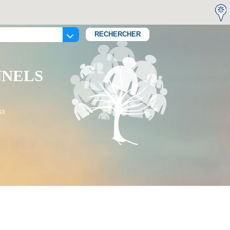
NNELS
ux