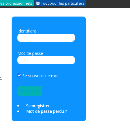
les professionnels
Tout pour les particuliers
Identifiant
Mot de passe
s
Se souvenir de moi
t.
S'enregistrer
Mot de passe perdu ?