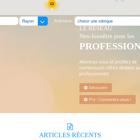
13
Rubrique :
LE RÉSEAU
Neo-bienêtre pour les
PROFESSIO
Abonnez-vous et profitez de
nombreuses offres dédiées a
professionnels.
Découvrir
Pro : Connectez-vous !
ARTICLES
RÉCENTS