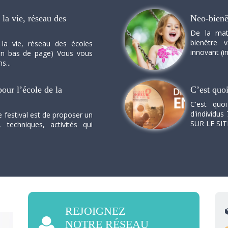
la vie, réseau des
Neo-bienê
De la mat
bienêtre 
 la vie, réseau des écoles
innovant (in
n en bas de page) Vous vous
s...
our l’école de la
C’est quo
C'est quo
d'individus 
e festival est de proposer un
SUR LE SI
, techniques, activités qui
REJOIGNEZ
NOTRE RÉSEAU