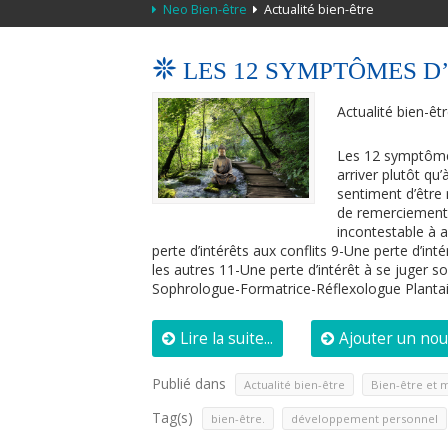
Neo Bien-être
Actualité bien-être
LES 12 SYMPTÔMES D’
Actualité bien-êt
Les 12 symptômes
arriver plutôt qu’
sentiment d’être 
de remerciement
incontestable à 
perte d’intérêts aux conflits 9-Une perte d’int
les autres 11-Une perte d’intérêt à se juger s
Sophrologue-Formatrice-Réflexologue Planta
Lire la suite...
Ajouter un no
Publié dans
,
Actualité bien-être
Bien-être et
Tag(s)
,
bien-être.
développement personnel