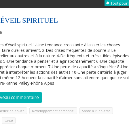
Tout pour 
ÉVEIL SPIRITUEL
re
 d’éveil spirituel 1-Une tendance croissante à laisser les choses
à faire qu’elles arrivent. 2-Des crises fréquentes de sourire 3-Le
relier aux autres et à la nature 4-De fréquents et irrésistibles épisode
s 5-Une tendance à penser et à agir spontanément 6-Une capacité
apprécier chaque moment 7-Une perte de capacité à s’inquiéter 8-Une
érêt à interpréter les actions des autres 10-Une perte d’intérêt à juger
oi-même 12-Acquérir la capacité d’aimer sans attendre quoi que ce soi
ire-Karine Palley-Rhône Alpes
uveau commentaire
,
,
 médecine douce
Développement personnel
Santé & Bien-être
,
santé