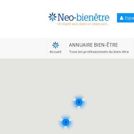
Espa
Accueil
Annuaire Bien-être
ANNUAIRE BIEN-ÊTRE
Accueil
Tous les professionnels du bien-être
Agenda
Services Pro
Services particulier
Blog
5
2