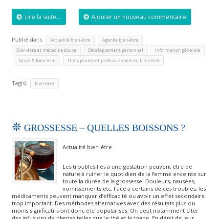
Lire la suite...
Ajouter un nouveau commentaire
Publié dans
,
,
Actualité bien-être
Agenda bien-être
,
,
Bien-être et médecine douce
Développement personnel
Information générale
,
,
Santé & Bien-être
Thérapeutes et professionnels du bien-être
Tag(s)
bien-être
GROSSESSE – QUELLES BOISSONS ?
Actualité bien-être
Les troubles liés à une gestation peuvent être de
nature à ruiner le quotidien de la femme enceinte sur
toute la durée de la grossesse. Douleurs, nausées,
vomissements etc. Face à certains de ces troubles, les
médicaments peuvent manquer d’efficacité ou avoir un effet secondaire
trop important. Des méthodes alternatives avec des résultats plus ou
moins significatifs ont donc été popularisés. On peut notamment citer
des infusions de plantes telles que le thé et la tisane. En dépit de leur