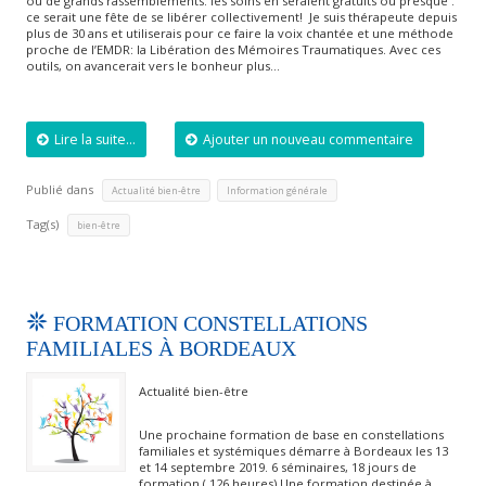
ou de grands rassemblements. les soins en seraient gratuits ou presque .
ce serait une fête de se libérer collectivement! Je suis thérapeute depuis
plus de 30 ans et utiliserais pour ce faire la voix chantée et une méthode
proche de l’EMDR: la Libération des Mémoires Traumatiques. Avec ces
outils, on avancerait vers le bonheur plus…
Lire la suite...
Ajouter un nouveau commentaire
Publié dans
,
Actualité bien-être
Information générale
Tag(s)
bien-être
FORMATION CONSTELLATIONS
FAMILIALES À BORDEAUX
Actualité bien-être
Une prochaine formation de base en constellations
familiales et systémiques démarre à Bordeaux les 13
et 14 septembre 2019. 6 séminaires, 18 jours de
formation ( 126 heures) Une formation destinée à