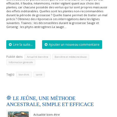
efficacité, il faudra, néanmoins, rester vigilant quant aux choix des
plantes, car chacune possède des vertus qui lui sont propres mais aussi
des effets indésirables. Quelles sont les plantes non-recommandées
durant la période de grossesse ? Quelle tisane permet de traiter un mal
précis ? Obtenez des réponses à ces interrogations dans les lignes
suivantes. Tisanes : les déconseillées durant la grossesse Sauge et
Ginseng : les phyto-œstrogènes La sauge…
Lire la suite...
Ajouter un nouveau commentaire
Publié dans
,
,
Actualité bien-être
Bien-être et médecine douce
Information générale
Tag(s)
,
bien-être.
santé
LE JEÛNE, UNE MÉTHODE
ANCESTRALE, SIMPLE ET EFFICACE
Actualité bien-être