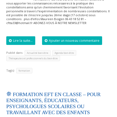
vous apporter les connaissances nécessaires à la pratique des
constellations ainsi qu’un cheminement favorisant l’évolution
personnelle à travers l’expérimentation de nombreuses constellations. Il
est possible de s’inscrire jusqu’au 2ème stage (17 octobre) sous
conditions plus d’infos Maureen Boigen 06 43 18 52 81 –
cftta33@hotmail.fr ABONEZ-VOUS À NOTRE NEWSLETTER
Lire la suite...
Ajouter un nouveau commentaire
Publié dans
,
,
Actualité bien-être
Agenda bien-être
Thérapeutes et professionnels du bien-être
Tag(s)
formation
FORMATION EFT EN CLASSE – POUR
ENSEIGNANTS, ÉDUCATEURS,
PSYCHOLOGUES SCOLAIRES OU
TRAVAILLANT AVEC DES ENFANTS