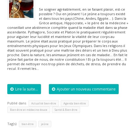
Se soigner agréablement, en se faisant plaisir, est-ce
possible ? Oui en jeûnant ! Le jeûne a toujours existé
et dans tous les pays (Chine, Andes, Egypte… ). Dans la
Grèce antique, Hippocrate, « le père de la médecine »
conseillait une abstinence complète quand la maladie était dans sa phase
ascendante. Pythagore, Socrate et Platon le pratiquaient régulièrement
pour aiguiser leur lucidité et maintenir la vitalité de leur corps au
maximum. Le jeûne était aussi pratiqué pour préparer le corps aux
entraînements physiques pour les Jeux Olympiques. Dans les religions il
était souvent pratiqué pour une maîtrise des désirs et un lien à Dieu plus
proche. Dans la nature, les animaux jeûnent en cas de maladie… En fait le
jeûne fait partie de nous, de notre constitution ! Et ça l’a toujours été… Il
permet de nettoyer nos trop plein de déchets, de stress, de prendre du
recul. Il remet les…
Lire la suite...
Ajouter un nouveau commentaire
Publié dans
,
,
Actualité bien-être
Agenda bien-être
,
Bien-être et médecine douce
Santé & Bien-être
Tag(s)
,
bien-être
jeûne