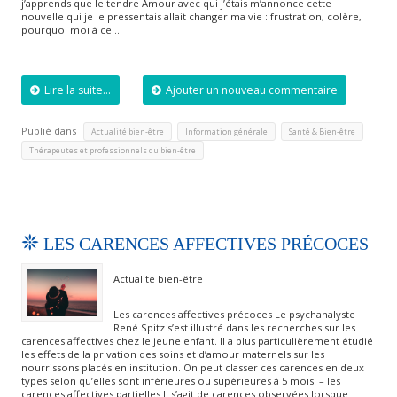
j’apprends que le tendre Amour avec qui j’étais m’annonce cette
nouvelle qui je le pressentais allait changer ma vie : frustration, colère,
pourquoi moi à ce…
Lire la suite...
Ajouter un nouveau commentaire
Publié dans
,
,
,
Actualité bien-être
Information générale
Santé & Bien-être
Thérapeutes et professionnels du bien-être
LES CARENCES AFFECTIVES PRÉCOCES
Actualité bien-être
Les carences affectives précoces Le psychanalyste
René Spitz s’est illustré dans les recherches sur les
carences affectives chez le jeune enfant. Il a plus particulièrement étudié
les effets de la privation des soins et d’amour maternels sur les
nourrissons placés en institution. On peut classer ces carences en deux
types selon qu’elles sont inférieures ou supérieures à 5 mois. – les
carences affectives partielles Il s’agit de carences observées lorsque