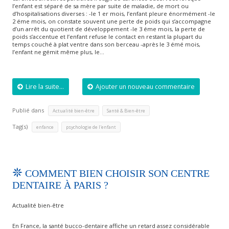
l’enfant est séparé de sa mère par suite de maladie, de mort ou
d’hospitalisations diverses : -le 1 er mois, l’enfant pleure énormément -le
2 éme mois, on constate souvent une perte de poids qui s’accompagne
d’un arrêt du quotient de développement -le 3 éme mois, la perte de
poids s’accentue et l’enfant refuse le contact en restant la plupart du
temps couché à plat ventre dans son berceau -après le 3 émé mois,
l’enfant ne gémit même plus, le…
Lire la suite...
Ajouter un nouveau commentaire
Publié dans
,
Actualité bien-être
Santé & Bien-être
Tag(s)
,
enfance
psychologie de l'enfant
COMMENT BIEN CHOISIR SON CENTRE
DENTAIRE À PARIS ?
Actualité bien-être
En France, la santé bucco-dentaire affiche un retard assez considérable