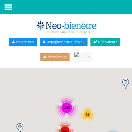
Accueil
Annuaire Bien-être
Espace Pro
Rejoignez notre réseau
Nos Valeurs
Agenda
Newsletters
Services Pro
Services particulier
Blog
1085
12
263