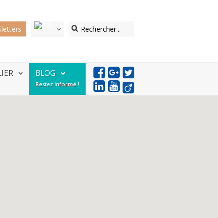
letters
LIER
BLOG
Restez informé !