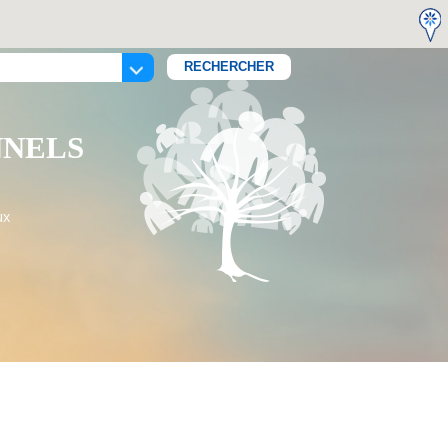
NNELS
ux