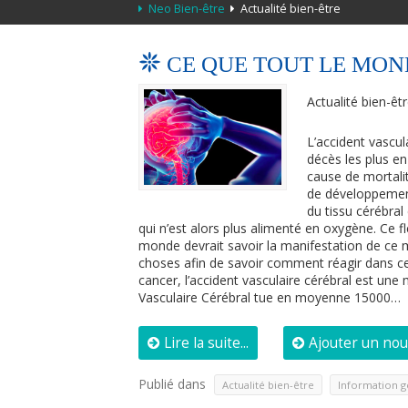
Neo Bien-être
Actualité bien-être
CE QUE TOUT LE MON
Actualité bien-êt
L’accident vascul
décès les plus e
cause de mortalit
de développement
du tissu cérébral
qui n’est alors plus alimenté en oxygène. Ce 
monde devrait savoir la manifestation de ce ma
choses afin de savoir comment réagir dans cer
cancer, l’accident vasculaire cérébral est une 
Vasculaire Cérébral tue en moyenne 15000…
Lire la suite...
Ajouter un no
Publié dans
,
Actualité bien-être
Information g