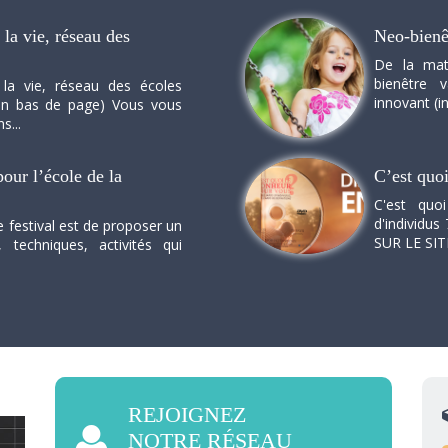
la vie, réseau des
Neo-bienê
De la mat
bienêtre 
 la vie, réseau des écoles
innovant (in
n en bas de page) Vous vous
s...
our l’école de la
C’est quo
C'est quo
d'individus 
e festival est de proposer un
SUR LE SI
, techniques, activités qui
REJOIGNEZ
NOTRE RÉSEAU