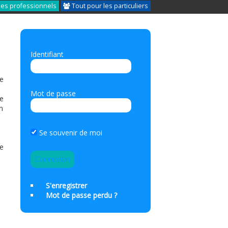
les professionnels
Tout pour les particuliers
Identifiant
de
Mot de passe
ie
n
e
Se souvenir de moi
le
S'enregistrer
Mot de passe perdu ?