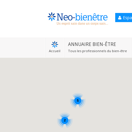
Espa
Accueil
Annuaire Bien-être
ANNUAIRE BIEN-ÊTRE
Accueil
Tous les professionnels du bien-être
Agenda
Services Pro
Services particulier
Blog
5
2