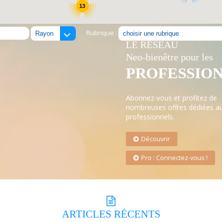
13
Rubrique :
LE RÉSEAU
Neo-bienêtre pour les
PROFESSIO
Abonnez-vous et profitez de
nombreuses offres dédiées a
professionnels.
Découvrir
Pro : Connectez-vous !
ARTICLES
RÉCENTS