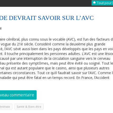
Tout pour 
DE DEVRAIT SAVOIR SUR L’AVC
re
aire cérébral, plus connu sous le vocable (AVC), est l’un des facteurs 
n vogue du 21è siècle. Considéré comme la deuxième plus grande
é, l’AVC sévit aussi bien dans les pays développés que les pays en vo
. Il touche principalement les personnes adultes. L’AVC est une lésio
 causé par une interruption de la circulation sanguine vers le cerveau
fléau présente des symptômes, mais peut être évité ou soigné. Tout l
l qui est autant populaire que le casino, ainsi que plusieurs autres
taines circonstances. Tout ce qu’il faudrait savoir sur l’AVC. Comme 
maladie qui peut être fatal en un temps record. En France, l’Accident
uveau commentaire
,
énérale
Santé & Bien-être