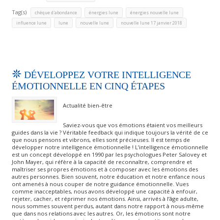
Tag(s)
,
,
,
chèque d'abondance
énergies lune
énergies nouvelle lune
,
,
,
influence lune
lune
nouvelle lune
nouvelle lune 17 janvier 2018
DÉVELOPPEZ VOTRE INTELLIGENCE
ÉMOTIONNELLE EN CINQ ÉTAPES
Actualité bien-être
Saviez-vous que vos émotions étaient vos meilleurs
guides dans la vie ? Véritable feedback qui indique toujours la vérité de ce
que nous pensons et vibrons, elles sont précieuses. Il est temps de
développer notre intelligence émotionnelle ! L’intelligence émotionnelle
est un concept développé en 1990 par les psychologues Peter Salovey et
John Mayer, qui réfère à la capacité de reconnaître, comprendre et
maîtriser ses propres émotions et à composer avec les émotions des
autres personnes. Bien souvent, notre éducation et notre enfance nous
ont amenés à nous couper de notre guidance émotionnelle. Vues
comme inacceptables, nous avons développé une capacité à enfouir,
rejeter, cacher, et réprimer nos émotions. Ainsi, arrivés à l’âge adulte,
nous sommes souvent perdus, autant dans notre rapport à nous-même
que dans nos relations avec les autres. Or, les émotions sont notre