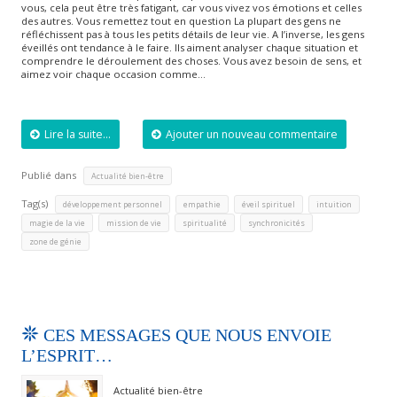
vous, cela peut être très fatigant, car vous vivez vos émotions et celles
des autres. Vous remettez tout en question La plupart des gens ne
réfléchissent pas à tous les petits détails de leur vie. A l’inverse, les gens
éveillés ont tendance à le faire. Ils aiment analyser chaque situation et
comprendre le déroulement des choses. Vous avez besoin de sens, et
aimez voir chaque occasion comme…
Lire la suite...
Ajouter un nouveau commentaire
Publié dans
Actualité bien-être
Tag(s)
,
,
,
,
développement personnel
empathie
éveil spirituel
intuition
,
,
,
,
magie de la vie
mission de vie
spiritualité
synchronicités
zone de génie
CES MESSAGES QUE NOUS ENVOIE
L’ESPRIT…
Actualité bien-être