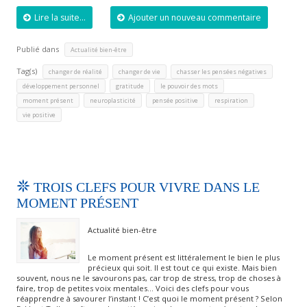
Lire la suite...
Ajouter un nouveau commentaire
Publié dans
Actualité bien-être
Tag(s)
,
,
,
changer de réalité
changer de vie
chasser les pensées négatives
,
,
,
développement personnel
gratitude
le pouvoir des mots
,
,
,
,
moment présent
neuroplasticité
pensée positive
respiration
vie positive
TROIS CLEFS POUR VIVRE DANS LE
MOMENT PRÉSENT
Actualité bien-être
Le moment présent est littéralement le bien le plus
précieux qui soit. Il est tout ce qui existe. Mais bien
souvent, nous ne le savourons pas, car trop de stress, trop de choses à
faire, trop de petites voix mentales… Voici des clefs pour vous
réapprendre à savourer l’instant ! C’est quoi le moment présent ? Selon