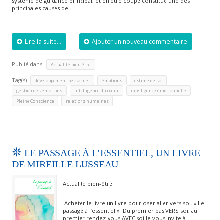
système de guidance principal, et en être coupé constitue une des
principales causes de…
Lire la suite...
Ajouter un nouveau commentaire
Publié dans
Actualité bien-être
Tag(s)
,
,
,
développement personnel
émotions
estime de soi
,
,
,
gestion des émotions
intelligence du coeur
intelligence émotionnelle
,
Pleine Conscience
relations humaines
LE PASSAGE À L’ESSENTIEL, UN LIVRE
DE MIREILLE LUSSEAU
Actualité bien-être
Acheter le livre un livre pour oser aller vers soi. « Le
passage à l’essentiel » Du premier pas VERS soi, au
premier rendez-vous AVEC soi Je vous invite à