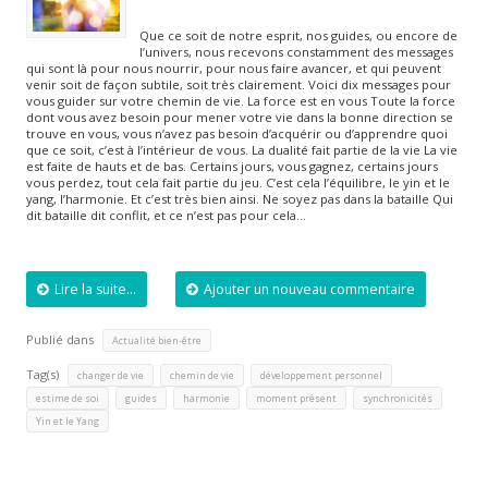
Que ce soit de notre esprit, nos guides, ou encore de
l’univers, nous recevons constamment des messages
qui sont là pour nous nourrir, pour nous faire avancer, et qui peuvent
venir soit de façon subtile, soit très clairement. Voici dix messages pour
vous guider sur votre chemin de vie. La force est en vous Toute la force
dont vous avez besoin pour mener votre vie dans la bonne direction se
trouve en vous, vous n’avez pas besoin d’acquérir ou d’apprendre quoi
que ce soit, c’est à l’intérieur de vous. La dualité fait partie de la vie La vie
est faite de hauts et de bas. Certains jours, vous gagnez, certains jours
vous perdez, tout cela fait partie du jeu. C’est cela l’équilibre, le yin et le
yang, l’harmonie. Et c’est très bien ainsi. Ne soyez pas dans la bataille Qui
dit bataille dit conflit, et ce n’est pas pour cela…
Lire la suite...
Ajouter un nouveau commentaire
Publié dans
Actualité bien-être
Tag(s)
,
,
,
changer de vie
chemin de vie
développement personnel
,
,
,
,
,
estime de soi
guides
harmonie
moment présent
synchronicités
Yin et le Yang