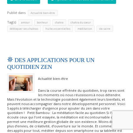
Publié dans
Actualité bien-être
Tag(s)
,
,
,
,
amour
bonheur
chakra
chakra du coeur
,
,
,
débloquer ses chakras
huiles essentielles
méditation
vie saine
DES APPLICATIONS POUR UN
QUOTIDIEN ZEN
Actualité bien-être
Dans la course effrénée du quotidien, trop rares sont
les moments où nous réussissons à nous détendre.
Mais l’évolution et la technologie possèdent également leurs bienfaits, et
peuvent nous accompagner dans notre développement personnel. Voici
5 applis à télécharger d’urgence pour ajouter du zen dans votre
quotidien ! Petit Bambou : La méditation facile au quotidien Si l’on
écoute ceux qui l’ont essayée, la méditation est incontournable car elle
permet une meilleure gestion globale de son existence. Moins de stress,
plus d’envies, de créativité, d’ouverture sur le monde. Et comme il y a
des applis pour tout, méditer depuis son smartphone ou sa tablette est