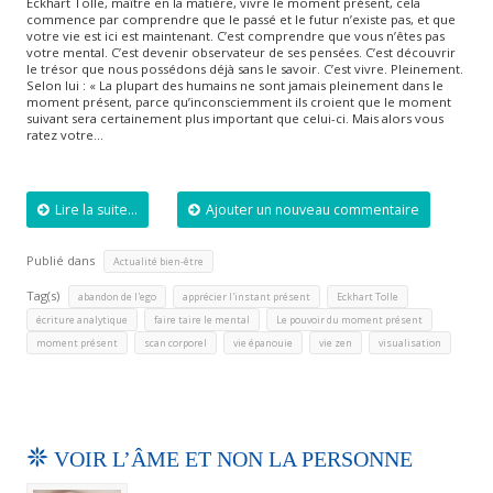
Eckhart Tolle, maître en la matière, vivre le moment présent, cela
commence par comprendre que le passé et le futur n’existe pas, et que
votre vie est ici est maintenant. C’est comprendre que vous n’êtes pas
votre mental. C’est devenir observateur de ses pensées. C’est découvrir
le trésor que nous possédons déjà sans le savoir. C’est vivre. Pleinement.
Selon lui : « La plupart des humains ne sont jamais pleinement dans le
moment présent, parce qu’inconsciemment ils croient que le moment
suivant sera certainement plus important que celui-ci. Mais alors vous
ratez votre…
Lire la suite...
Ajouter un nouveau commentaire
Publié dans
Actualité bien-être
Tag(s)
,
,
,
abandon de l'ego
apprécier l'instant présent
Eckhart Tolle
,
,
,
écriture analytique
faire taire le mental
Le pouvoir du moment présent
,
,
,
,
moment présent
scan corporel
vie épanouie
vie zen
visualisation
VOIR L’ÂME ET NON LA PERSONNE