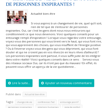
DE PERSONNES INSPIRANTES !
Actualité bien-être
Si vous aspirez à un changement de vie, quel qu’il soit,
rien de tel que de s’entourer de personnes
inspirantes. Oui, car c’est les gens dont nous nous entourons qui
conditionnent ce que nous devenons. Voici quelques conseils pour un
entourage rempli d’inspiration ! Lorsque vous regardez votre entourage,
voyez-vous des personnes qui vous tirent vers le haut, qui vous font rire,
qui vous apprennent des choses, qui vous insufflent de l’énergie positive
? Ou à l’inverse voyez-vous des gens qui vous dépriment, qui vous font
douter et qui ne croient pas en vos rêves (ni en leurs rêves d’ailleurs!) ?
Les personnes inspirantes sont partout, il vous suffit juste de les intégrer
dans votre réalité ! Voici quelques conseils dans ce sens : Servez-vous
des réseaux sociaux Oui, car ils n’ont pas que du mauvais ! En effet, ils
peuvent vous offrir un aperçu de la vie quotidienne…
Lire la suite...
Ajouter un nouveau commentaire
Publié dans
Actualité bien-être
Tag(s)
,
,
,
changez de vie
conférences Ted
entourage positif
,
,
personnes inspirantes
relations humaines
zone de confort