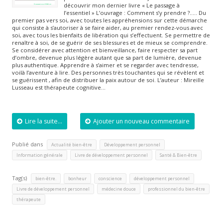
découvrir mon dernier livre « Le passage à
l’essentiel » L’ouvrage : Comment s’y prendre ?….. Du
premier pas vers soi, avec toutes les appréhensions sur cette démarche
qui consiste à s’autoriser à se faire aider, au premier rendez-vous avec
soi, avec tous les bienfaits de libération qui s’effectuent. Se permettre de
renaître à soi, de se guérir de ses blessures et de mieux se comprendre.
Se considérer avec attention et bienveillance, faire respecter sa part
d’ombre, devenue plus légère autant que sa part de lumière, devenue
plus authentique. Apprendre à s’aimer et se regarder avec tendresse,
voilà l’aventure à lire. Des personnes très touchantes qui se révèlent et
se guérissent , afin de distribuer la paix autour de soi. L’auteur : Mireille
Lusseau est thérapeute cognitive…
Lire la suite...
Ajouter un nouveau commentaire
Publié dans
,
,
Actualité bien-être
Développement personnel
,
,
Information générale
Livre de développement personnel
Santé & Bien-être
Tag(s)
,
,
,
,
bien-être.
bonheur
conscience
développement personnel
,
,
,
Livre de développement personnel
médecine douce
professionnel du bien-être
thérapeute