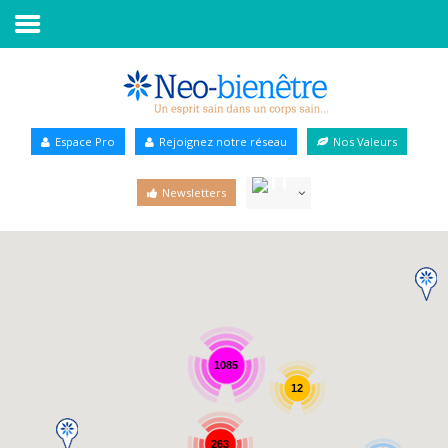
Accueil
Annuaire Bien-être
Espace Pro
Rejoignez notre réseau
Nos Valeurs
Agenda
Newsletters
Services Pro
Services particulier
Blog
1085
12
263