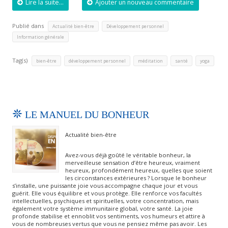
Lire la suite...
Ajouter un nouveau commentaire
Publié dans
,
,
Actualité bien-être
Développement personnel
Information générale
Tag(s)
,
,
,
,
bien-être
développement personnel
méditation
santé
yoga
LE MANUEL DU BONHEUR
Actualité bien-être
Avez-vous déjà goûté le véritable bonheur, la
merveilleuse sensation d’être heureux, vraiment
heureux, profondément heureux, quelles que soient
les circonstances extérieures ? Lorsque le bonheur
s’installe, une puissante joie vous accompagne chaque jour et vous
guérit. Elle vous équilibre et vous protège. Elle renforce vos facultés
intellectuelles, psychiques et spirituelles, votre concentration, mais
également votre système immunitaire global, votre santé. La joie
profonde stabilise et ennoblit vos sentiments, vos humeurs et attire à
vous de nombreuses vertus que vous ne pensiez même pas avoir. Les