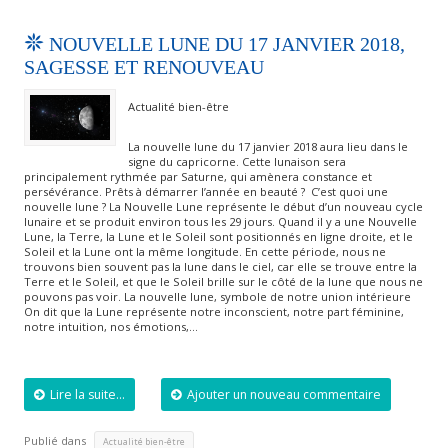
NOUVELLE LUNE DU 17 JANVIER 2018,
SAGESSE ET RENOUVEAU
Actualité bien-être
La nouvelle lune du 17 janvier 2018 aura lieu dans le
signe du capricorne. Cette lunaison sera
principalement rythmée par Saturne, qui amènera constance et
persévérance. Prêts à démarrer l’année en beauté ? C’est quoi une
nouvelle lune ? La Nouvelle Lune représente le début d’un nouveau cycle
lunaire et se produit environ tous les 29 jours. Quand il y a une Nouvelle
Lune, la Terre, la Lune et le Soleil sont positionnés en ligne droite, et le
Soleil et la Lune ont la même longitude. En cette période, nous ne
trouvons bien souvent pas la lune dans le ciel, car elle se trouve entre la
Terre et le Soleil, et que le Soleil brille sur le côté de la lune que nous ne
pouvons pas voir. La nouvelle lune, symbole de notre union intérieure
On dit que la Lune représente notre inconscient, notre part féminine,
notre intuition, nos émotions,…
Lire la suite...
Ajouter un nouveau commentaire
Publié dans
Actualité bien-être