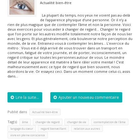
Actualité bien-être
La plupart du temps, nos yeux ne voient pas au-delà
de l’apparence physique d’une personne. Or il n’y a
rien de plus magique que de contempler l’âme et non la personne. Voici
deux exercices pour vous aider à changer de regard… Changer le regard
que l’on porte sur les autres modifie totalement notre façon de nous lier
avec les gens. Et plus généralement, cela bouleverse notre perception du
monde, de la vie. Entrainez-vous à contempler les âmes… L’exercice du
métro : Vous est-il déjà arrivé de vous trouver dans un transport en
commun, fatigué de votre journée, et de porter, inconsciemment, un
regard critique sur toutes les personnes autour de vous. Le moindre
détail de leur apparence est matière à faire râler votre mental ! C’est
malheureusement avec ce type de regard que bien souvent, nous
abordons la vie. Or essayez ceci. Dans un moment comme celui-ci, assis
dans…
Lire la suite...
Ajouter un nouveau commentaire
Publié dans
Actualité bien-être
Tag(s)
,
,
,
,
âme
changer de regard
changer de vie
contemplation de l'âme
,
,
,
langage du coeur
regard bienveillant
relation aux autres
vivre en pleine conscience