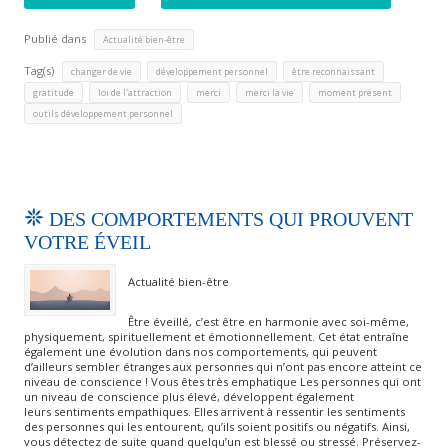
Publié dans
Actualité bien-être
Tag(s)
,
,
,
changer de vie
développement personnel
être reconnaissant
,
,
,
,
,
gratitude
loi de l'attraction
merci
merci la vie
moment présent
outils développement personnel
DES COMPORTEMENTS QUI PROUVENT
VOTRE ÉVEIL
Actualité bien-être
Être éveillé, c’est être en harmonie avec soi-même,
physiquement, spirituellement et émotionnellement. Cet état entraîne
également une évolution dans nos comportements, qui peuvent
d’ailleurs sembler étranges aux personnes qui n’ont pas encore atteint ce
niveau de conscience ! Vous êtes très emphatique Les personnes qui ont
un niveau de conscience plus élevé, développent également
leurs sentiments empathiques. Elles arrivent à ressentir les sentiments
des personnes qui les entourent, qu’ils soient positifs ou négatifs. Ainsi,
vous détectez de suite quand quelqu’un est blessé ou stressé. Préservez-