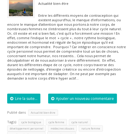
Actualité bien-être
Entre les différents moyens de contraception qui
existent aujourd’hui, le manque d’informations, ou
encore le manque d’attention que nous portons à notre corps, de
nombreuses femmes ne s’intéressent plus du tout à leur cycle naturel.
Or, s’il existe et est si bien fait, c’est qu’il a forcément une mission ! En
effet, comme l’indique le mot » cycle « , notre rythme biologique,
endocrinien et hormonal est régulé de façon épisodique qu’il est
important de comprendre. Pourquoi ? Car intégrer en conscience notre
cycle personnel nous permet de comprendre tout un tas de choses,
concernant notre humeur, nos ressentis… Cela nous permet de
déculpabiliser et de nous autoriser à vivre différemment. En effet,
durant les différentes étape de ce cycle, notre corps traverse des
épisodes de nettoyage, d’énergie créatrice ou encore d’introspection
auxquels il est important de s’adapter. On ne peut par exemple pas
demander à notre corps d’être hyper actif…
Lire la suite...
Ajouter un nouveau commentaire
Publié dans
Actualité bien-être
Tag(s)
,
,
,
cycle biologique
cycle femme
cycle naturel
,
,
,
développement personnel
médecines douces
nature femme