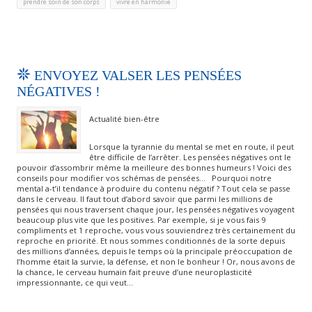
,
prendre soin de son corps
vivre en harmonie
ENVOYEZ VALSER LES PENSÉES
NÉGATIVES !
Actualité bien-être
Lorsque la tyrannie du mental se met en route, il peut
être difficile de l’arrêter. Les pensées négatives ont le
pouvoir d’assombrir même la meilleure des bonnes humeurs ! Voici des
conseils pour modifier vos schémas de pensées… Pourquoi notre
mental a-t’il tendance à produire du contenu négatif ? Tout cela se passe
dans le cerveau. Il faut tout d’abord savoir que parmi les millions de
pensées qui nous traversent chaque jour, les pensées négatives voyagent
beaucoup plus vite que les positives. Par exemple, si je vous fais 9
compliments et 1 reproche, vous vous souviendrez très certainement du
reproche en priorité. Et nous sommes conditionnés de la sorte depuis
des millions d’années, depuis le temps où la principale préoccupation de
l’homme était la survie, la défense, et non le bonheur ! Or, nous avons de
la chance, le cerveau humain fait preuve d’une neuroplasticité
impressionnante, ce qui veut…