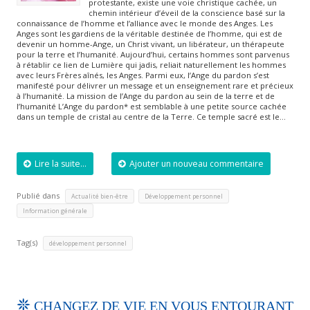
protestante, existe une voie christique cachée, un
chemin intérieur d’éveil de la conscience basé sur la
connaissance de l’homme et l’alliance avec le monde des Anges. Les
Anges sont les gardiens de la véritable destinée de l’homme, qui est de
devenir un homme-Ange, un Christ vivant, un libérateur, un thérapeute
pour la terre et l’humanité. Aujourd’hui, certains hommes sont parvenus
à rétablir ce lien de Lumière qui jadis, reliait naturellement les hommes
avec leurs Frères aînés, les Anges. Parmi eux, l’Ange du pardon s’est
manifesté pour délivrer un message et un enseignement rare et précieux
à l’humanité. La mission de l’Ange du pardon au sein de la terre et de
l’humanité L’Ange du pardon* est semblable à une petite source cachée
dans un temple de cristal au centre de la Terre. Ce temple sacré est le…
Lire la suite...
Ajouter un nouveau commentaire
Publié dans
,
,
Actualité bien-être
Développement personnel
Information générale
Tag(s)
développement personnel
CHANGEZ DE VIE EN VOUS ENTOURANT