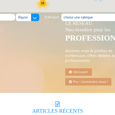
13
Rubrique :
LE RÉSEAU
Neo-bienêtre pour les
PROFESSIO
Abonnez-vous et profitez de
nombreuses offres dédiées a
professionnels.
Découvrir
Pro : Connectez-vous !
ARTICLES
RÉCENTS