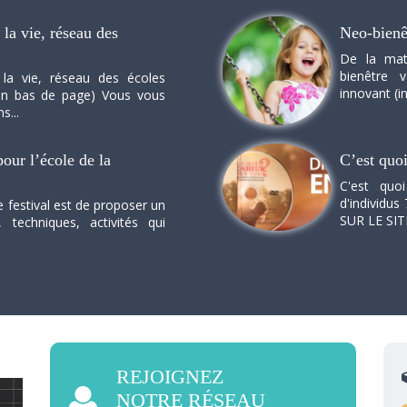
la vie, réseau des
Neo-bienê
De la mat
bienêtre 
 la vie, réseau des écoles
innovant (in
n en bas de page) Vous vous
s...
our l’école de la
C’est quo
C'est quo
d'individus 
e festival est de proposer un
SUR LE SI
, techniques, activités qui
REJOIGNEZ
NOTRE RÉSEAU