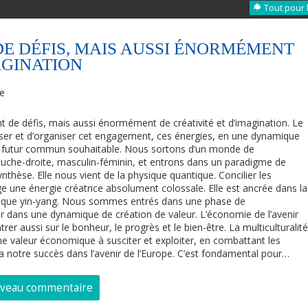
Tout pour 
DE DÉFIS, MAIS AUSSI ÉNORMÉMENT
AGINATION
re
t de défis, mais aussi énormément de créativité et d’imagination. Le
liser et d’organiser cet engagement, ces énergies, en une dynamique
n futur commun souhaitable. Nous sortons d’un monde de
auche-droite, masculin-féminin, et entrons dans un paradigme de
synthèse. Elle nous vient de la physique quantique. Concilier les
e une énergie créatrice absolument colossale. Elle est ancrée dans la
tique yin-yang. Nous sommes entrés dans une phase de
er dans une dynamique de création de valeur. L’économie de l’avenir
er aussi sur le bonheur, le progrès et le bien-être. La multiculturalité
 une valeur économique à susciter et exploiter, en combattant les
ra notre succès dans l’avenir de l’Europe. C’est fondamental pour…
uveau commentaire