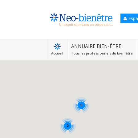
Espa
Accueil
Annuaire Bien-être
ANNUAIRE BIEN-ÊTRE
Accueil
Tous les professionnels du bien-être
Agenda
Services Pro
Services particulier
Blog
5
2