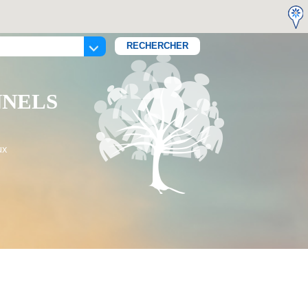
NNELS
ux