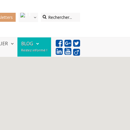
letters
LIER
BLOG
Restez informé !