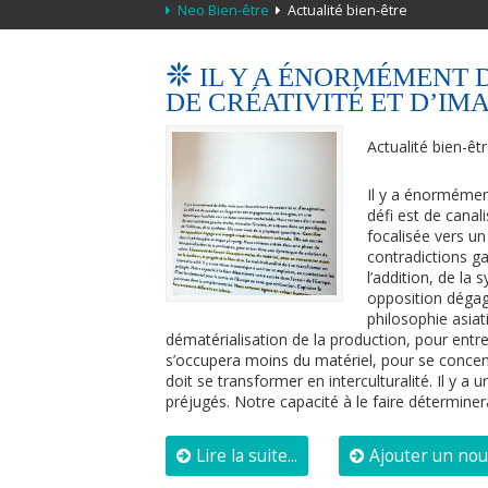
Neo Bien-être
Actualité bien-être
IL Y A ÉNORMÉMENT 
DE CRÉATIVITÉ ET D’IM
Actualité bien-êt
Il y a énormémen
défi est de cana
focalisée vers u
contradictions g
l’addition, de la 
opposition dégag
philosophie asia
dématérialisation de la production, pour entr
s’occupera moins du matériel, pour se concentr
doit se transformer en interculturalité. Il y a
préjugés. Notre capacité à le faire détermine
Lire la suite...
Ajouter un no